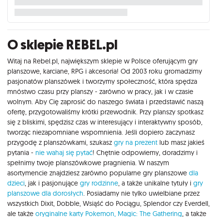
O sklepie REBEL.pl
Witaj na Rebel.pl, największym sklepie w Polsce oferującym gry
planszowe, karciane, RPG i akcesoria! Od 2003 roku gromadzimy
pasjonatów planszówek i tworzymy społeczność, która spędza
mnóstwo czasu przy planszy - zarówno w pracy, jak i w czasie
wolnym. Aby Cię zaprosić do naszego świata i przedstawić naszą
ofertę, przygotowaliśmy krótki przewodnik. Przy planszy spotkasz
się z bliskimi, spędzisz czas w interesujący i interaktywny sposób,
tworząc niezapomniane wspomnienia. Jeśli dopiero zaczynasz
przygodę z planszówkami, szukasz
gry na prezent
lub masz jakieś
pytania -
nie wahaj się pytać
! Chętnie odpowiemy, doradzimy i
spełnimy twoje planszówkowe pragnienia. W naszym
asortymencie znajdziesz zarówno popularne gry planszowe
dla
dzieci
, jak i pasjonujące
gry rodzinne
, a także unikalne tytuły i
gry
planszowe dla dorosłych
. Posiadamy nie tylko uwielbiane przez
wszystkich Dixit, Dobble, Wsiąść do Pociągu, Splendor czy Everdell,
ale także
oryginalne karty Pokemon,
Magic: The Gathering
, a także