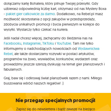
dołączamy kartę Bohatera, który pilnuje Twojej przesyłki. Gdy
uzbierasz odpowiednią liczbę kart, otrzymasz od nas Mystery Boxa
-
pakiet gier całkowicie za darmo
. Dodatkowo, na Rebel.pl masz
możliwość skorzystania z opcji zakupów w przedsprzedaży,
zdobycia unikalnych promocji i bycia pierwszym w kolejce do
wysyłki. Wystarczy tylko czekać na kuriera.
Jeśli nadal chcesz więcej, zachęcamy do śledzenia nas na
Facebooku
,
Instagramie
,
TikToku
i
YouTubie
. Tam nie tylko
informujemy o nadchodzących nowościach od
Wydawnictwa
Rebel
, ale także dostarczamy rozrywki w postaci artykułów,
programów na żywo, wywiadów, konkursów, wydarzeń oraz
prowadzimy jeszcze szerszą dyskusję na temat gier planszowych i
fabularnych.
Graj, baw się i odkrywaj świat planszówek razem z nami. Miłego
buszowania wśród naszych regałów! :)
Nie przegap specjalnych promocji!
Zapisz się do newslettera i bądź zawsze na bieżąco