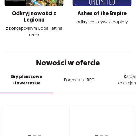
Odkryj nowości z
Ashes of the Empire
Legionu
odkryj co skrywają popioły
z koncepcyjnym Boba Fett na
czele
Nowości w ofercie
Gry planszowe
Karcia
Podręczniki RPG
i towarzyskie
kolekcjon