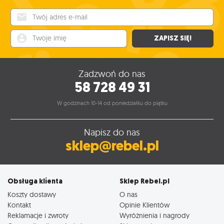
Twój adres e-mail
Twoje imię
ZAPISZ SIĘ!
Zadzwoń do nas
58 728 49 31
W godzinach 10-14 od poniedziałku do piątku
Napisz do nas
sklep@rebel.pl
Obsługa klienta
Sklep Rebel.pl
Koszty dostawy
O nas
Kontakt
Opinie Klientów
Reklamacje i zwroty
Wyróżnienia i nagrody