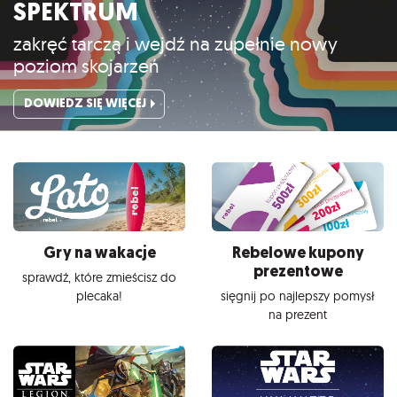
SPEKTRUM
zakręć tarczą i wejdź na zupełnie nowy
poziom skojarzeń
DOWIEDZ SIĘ WIĘCEJ
Gry na wakacje
Rebelowe kupony
prezentowe
sprawdź, które zmieścisz do
plecaka!
sięgnij po najlepszy pomysł
na prezent