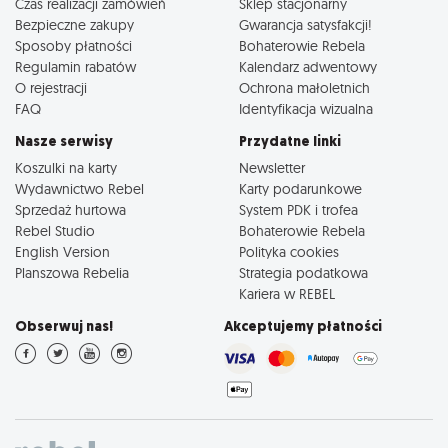
Czas realizacji zamówień
Sklep stacjonarny
Bezpieczne zakupy
Gwarancja satysfakcji!
Sposoby płatności
Bohaterowie Rebela
Regulamin rabatów
Kalendarz adwentowy
O rejestracji
Ochrona małoletnich
FAQ
Identyfikacja wizualna
Nasze serwisy
Przydatne linki
Koszulki na karty
Newsletter
Wydawnictwo Rebel
Karty podarunkowe
Sprzedaż hurtowa
System PDK i trofea
Rebel Studio
Bohaterowie Rebela
English Version
Polityka cookies
Planszowa Rebelia
Strategia podatkowa
Kariera w REBEL
Obserwuj nas!
Akceptujemy płatności