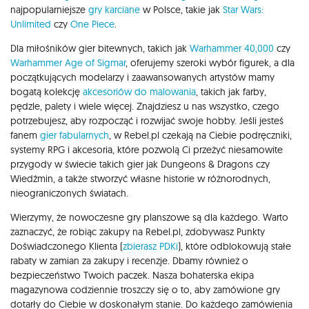
najpopularniejsze
gry karciane
w Polsce, takie jak
Star Wars:
Unlimited
czy
One Piece
.
Dla miłośników gier bitewnych, takich jak
Warhammer 40,000
czy
Warhammer Age of Sigmar
, oferujemy szeroki wybór figurek, a dla
początkujących modelarzy i zaawansowanych artystów mamy
bogatą kolekcję
akcesoriów do malowania
, takich jak farby,
pędzle, palety i wiele więcej. Znajdziesz u nas wszystko, czego
potrzebujesz, aby rozpocząć i rozwijać swoje hobby. Jeśli jesteś
fanem
gier fabularnych
, w Rebel.pl czekają na Ciebie podręczniki,
systemy RPG i akcesoria, które pozwolą Ci przeżyć niesamowite
przygody w świecie takich gier jak Dungeons & Dragons czy
Wiedźmin, a także stworzyć własne historie w różnorodnych,
nieograniczonych światach.
Wierzymy, że nowoczesne gry planszowe są dla każdego. Warto
zaznaczyć, że robiąc zakupy na Rebel.pl, zdobywasz Punkty
Doświadczonego Klienta (
zbierasz PDKi
), które odblokowują stałe
rabaty w zamian za zakupy i recenzje. Dbamy również o
bezpieczeństwo Twoich paczek. Nasza bohaterska ekipa
magazynowa codziennie troszczy się o to, aby zamówione gry
dotarły do Ciebie w doskonałym stanie. Do każdego zamówienia