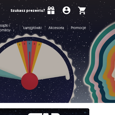
Szukasz prezentu?
siążki i
Łamigłówki
Akcesoria
Promocje
omiksy