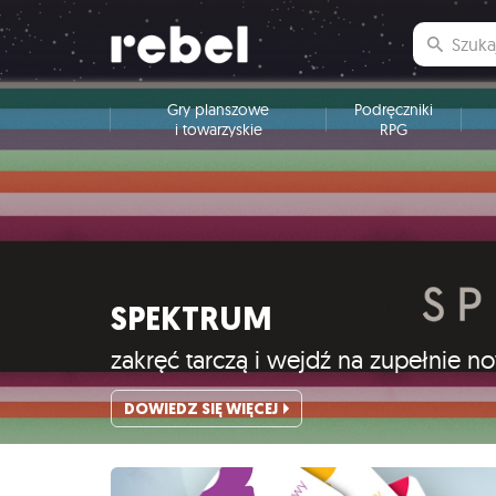
Gry planszowe
Podręczniki
i towarzyskie
RPG
SPEKTRUM
zakręć tarczą i wejdź na zupełnie 
DOWIEDZ SIĘ WIĘCEJ