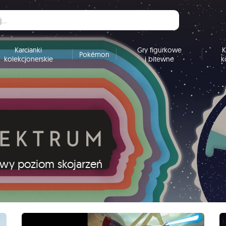
Karcianki
Gry figurkowe
K
Pokémon
kolekcjonerskie
i bitewne
k
nowy poziom skojarzeń