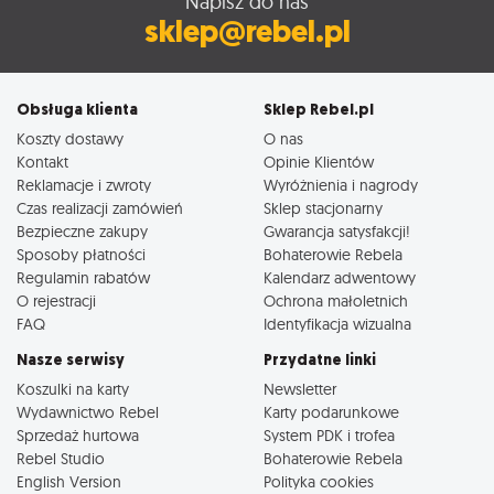
Napisz do nas
sklep@rebel.pl
Obsługa klienta
Sklep Rebel.pl
Koszty dostawy
O nas
Kontakt
Opinie Klientów
Reklamacje i zwroty
Wyróżnienia i nagrody
Czas realizacji zamówień
Sklep stacjonarny
Bezpieczne zakupy
Gwarancja satysfakcji!
Sposoby płatności
Bohaterowie Rebela
Regulamin rabatów
Kalendarz adwentowy
O rejestracji
Ochrona małoletnich
FAQ
Identyfikacja wizualna
Nasze serwisy
Przydatne linki
Koszulki na karty
Newsletter
Wydawnictwo Rebel
Karty podarunkowe
Sprzedaż hurtowa
System PDK i trofea
Rebel Studio
Bohaterowie Rebela
English Version
Polityka cookies