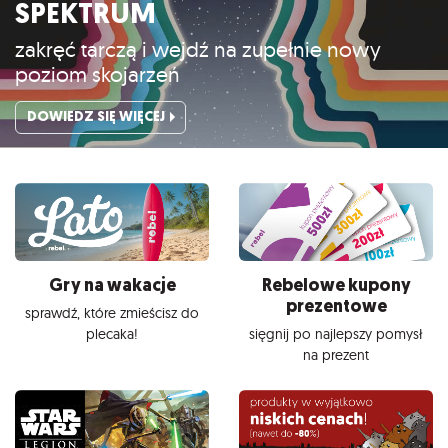
SPEKTRUM
zakręć tarczą i wejdź na zupełnie nowy
poziom skojarzeń
DOWIEDZ SIĘ WIĘCEJ
Gry na wakacje
Rebelowe kupony
prezentowe
sprawdź, które zmieścisz do
plecaka!
sięgnij po najlepszy pomysł
na prezent