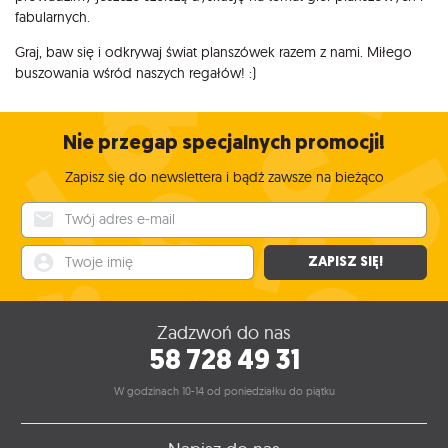
fabularnych.
Graj, baw się i odkrywaj świat planszówek razem z nami. Miłego
buszowania wśród naszych regałów! :)
Nie przegap specjalnych promocji!
Zapisz się do newslettera i bądź zawsze na bieżąco
Twój adres e-mail
Twoje imię
ZAPISZ SIĘ!
Zadzwoń do nas
58 728 49 31
W godzinach 10-14 od poniedziałku do piątku