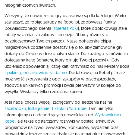
nieograniczonych światach.
Wierzymy, że nowoczesne gry planszowe są dla każdego. Warto
zaznaczyć, że robiąc zakupy na Rebel.pl, zdobywasz Punkty
Doświadczonego Klienta (
zbierasz PDKi
), które odblokowują stałe
rabaty w zamian za zakupy i recenzje. Dbamy również o
bezpieczeństwo Twoich paczek. Nasza bohaterska ekipa
magazynowa codziennie troszczy się o to, aby zamówione gry
dotarły do Ciebie w doskonałym stanie. Do każdego zamówienia
dołączamy kartę Bohatera, który pilnuje Twojej przesyłki. Gdy
uzbierasz odpowiednią liczbę kart, otrzymasz od nas Mystery Boxa
-
pakiet gier całkowicie za darmo
. Dodatkowo, na Rebel.pl masz
możliwość skorzystania z opcji zakupów w przedsprzedaży,
zdobycia unikalnych promocji i bycia pierwszym w kolejce do
wysyłki. Wystarczy tylko czekać na kuriera.
Jeśli nadal chcesz więcej, zachęcamy do śledzenia nas na
Facebooku
,
Instagramie
,
TikToku
i
YouTubie
. Tam nie tylko
informujemy o nadchodzących nowościach od
Wydawnictwa
Rebel
, ale także dostarczamy rozrywki w postaci artykułów,
programów na żywo, wywiadów, konkursów, wydarzeń oraz
prowadzimy jeszcze szerszą dyskusję na temat gier planszowych i