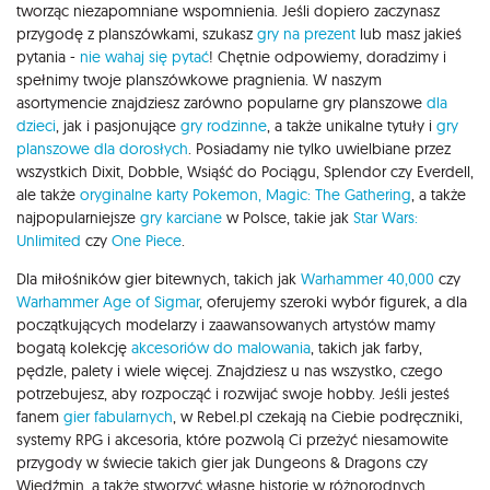
tworząc niezapomniane wspomnienia. Jeśli dopiero zaczynasz
przygodę z planszówkami, szukasz
gry na prezent
lub masz jakieś
pytania -
nie wahaj się pytać
! Chętnie odpowiemy, doradzimy i
spełnimy twoje planszówkowe pragnienia. W naszym
asortymencie znajdziesz zarówno popularne gry planszowe
dla
dzieci
, jak i pasjonujące
gry rodzinne
, a także unikalne tytuły i
gry
planszowe dla dorosłych
. Posiadamy nie tylko uwielbiane przez
wszystkich Dixit, Dobble, Wsiąść do Pociągu, Splendor czy Everdell,
ale także
oryginalne karty Pokemon,
Magic: The Gathering
, a także
najpopularniejsze
gry karciane
w Polsce, takie jak
Star Wars:
Unlimited
czy
One Piece
.
Dla miłośników gier bitewnych, takich jak
Warhammer 40,000
czy
Warhammer Age of Sigmar
, oferujemy szeroki wybór figurek, a dla
początkujących modelarzy i zaawansowanych artystów mamy
bogatą kolekcję
akcesoriów do malowania
, takich jak farby,
pędzle, palety i wiele więcej. Znajdziesz u nas wszystko, czego
potrzebujesz, aby rozpocząć i rozwijać swoje hobby. Jeśli jesteś
fanem
gier fabularnych
, w Rebel.pl czekają na Ciebie podręczniki,
systemy RPG i akcesoria, które pozwolą Ci przeżyć niesamowite
przygody w świecie takich gier jak Dungeons & Dragons czy
Wiedźmin, a także stworzyć własne historie w różnorodnych,