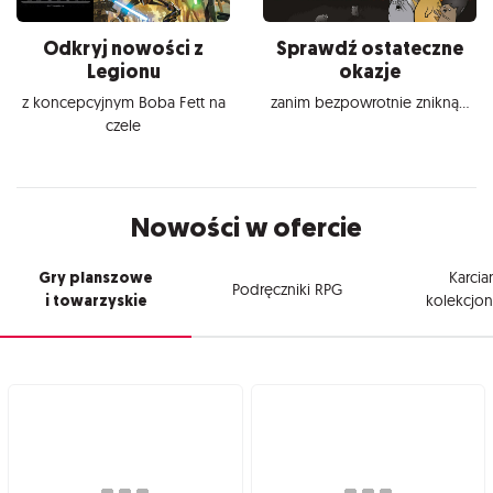
Odkryj nowości z
Sprawdź ostateczne
Legionu
okazje
z koncepcyjnym Boba Fett na
zanim bezpowrotnie znikną...
czele
Nowości w ofercie
Gry planszowe
Karcia
Podręczniki RPG
i towarzyskie
kolekcjon