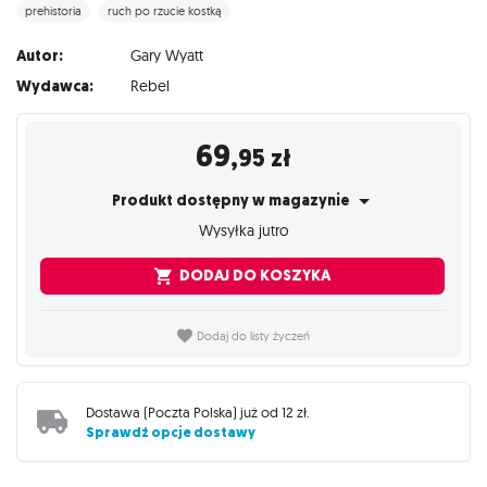
prehistoria
ruch po rzucie kostką
Autor:
Gary Wyatt
Wydawca:
Rebel
69
,95
zł
Produkt dostępny w magazynie
Wysyłka jutro
DODAJ DO KOSZYKA
Dodaj do listy życzeń
Dostawa (
Poczta Polska
) już od
12 zł
.
Sprawdź opcje dostawy