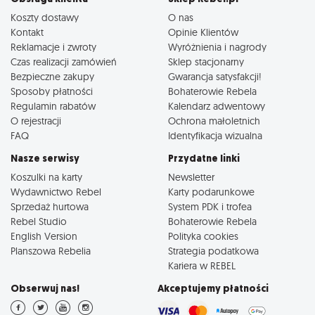
Koszty dostawy
O nas
Kontakt
Opinie Klientów
Reklamacje i zwroty
Wyróżnienia i nagrody
Czas realizacji zamówień
Sklep stacjonarny
Bezpieczne zakupy
Gwarancja satysfakcji!
Sposoby płatności
Bohaterowie Rebela
Regulamin rabatów
Kalendarz adwentowy
O rejestracji
Ochrona małoletnich
FAQ
Identyfikacja wizualna
Nasze serwisy
Przydatne linki
Koszulki na karty
Newsletter
Wydawnictwo Rebel
Karty podarunkowe
Sprzedaż hurtowa
System PDK i trofea
Rebel Studio
Bohaterowie Rebela
English Version
Polityka cookies
Planszowa Rebelia
Strategia podatkowa
Kariera w REBEL
Obserwuj nas!
Akceptujemy płatności