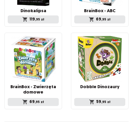
Dinokalipsa
BrainBox
-
ABC
119
69
,95
zł
,95
zł
BrainBox - Zwierzęta
Dobble
Dinozaury
domowe
69
59
,95
zł
,95
zł