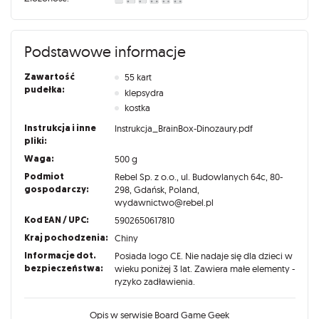
Podstawowe informacje
Zawartość
55 kart
pudełka:
klepsydra
kostka
Instrukcja i inne
Instrukcja_BrainBox-Dinozaury.pdf
pliki:
Waga:
500 g
Podmiot
Rebel Sp. z o.o., ul. Budowlanych 64c, 80-
gospodarczy:
298, Gdańsk, Poland,
wydawnictwo@rebel.pl
Kod EAN / UPC:
5902650617810
Kraj pochodzenia:
Chiny
Informacje dot.
Posiada logo CE. Nie nadaje się dla dzieci w
bezpieczeństwa:
wieku poniżej 3 lat. Zawiera małe elementy -
ryzyko zadławienia.
Opis w serwisie Board Game Geek