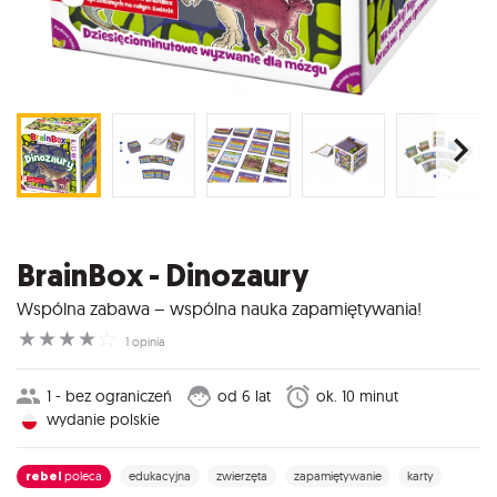
BrainBox - Dinozaury
Wspólna zabawa – wspólna nauka zapamiętywania!
☆
☆
☆
☆
☆
1 opinia
1 - bez ograniczeń
od 6 lat
ok. 10 minut
wydanie polskie
rebel
poleca
edukacyjna
zwierzęta
zapamiętywanie
karty