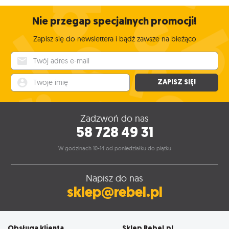
Nie przegap specjalnych promocji!
Zapisz się do newslettera i bądź zawsze na bieżąco
Twój adres e-mail
Twoje imię
ZAPISZ SIĘ!
Zadzwoń do nas
58 728 49 31
W godzinach 10-14 od poniedziałku do piątku
Napisz do nas
sklep@rebel.pl
Obsługa klienta
Sklep Rebel.pl