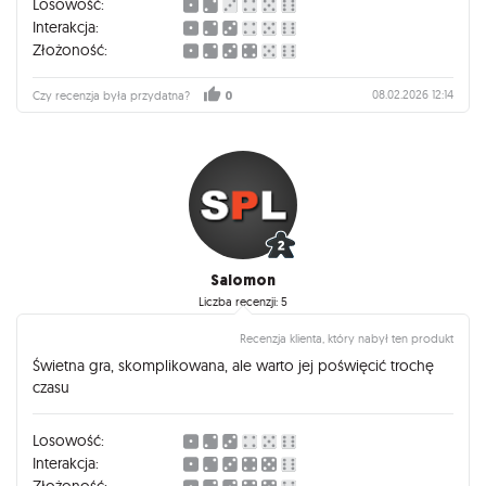
Losowość:
Interakcja:
Złożoność:
08.02.2026 12:14
Czy recenzja była przydatna?
0
Salomon
Liczba recenzji: 5
Recenzja klienta, który nabył ten produkt
Świetna gra, skomplikowana, ale warto jej poświęcić trochę
czasu
Losowość:
Interakcja: