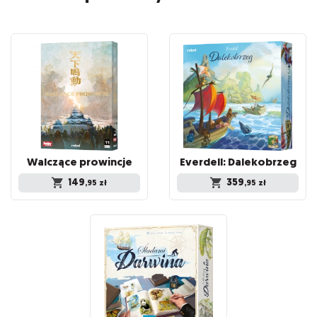
Walczące
prowincje
Everdell:
Dalekobrzeg
149
359
,95
zł
,95
zł