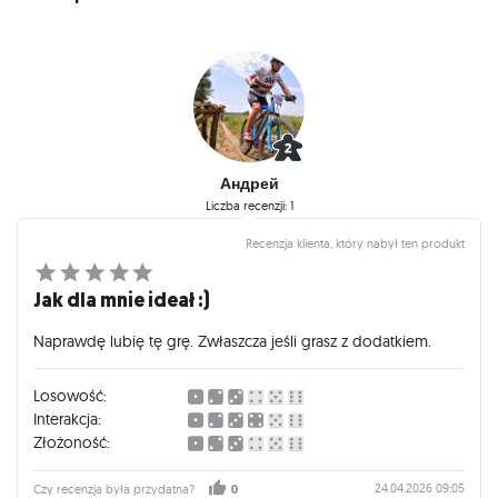
Андрей
Liczba recenzji: 1
Recenzja klienta, który nabył ten produkt
Jak dla mnie ideał :)
Naprawdę lubię tę grę. Zwłaszcza jeśli grasz z dodatkiem.
Losowość:
Interakcja:
Złożoność:
24.04.2026 09:05
Czy recenzja była przydatna?
0