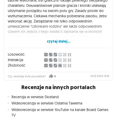
Ładnie wykonana, styl graficzny nadaje pewnego swojskiego
charakteru. Dwuwarstwowe plansze gracza i kroniki ułatwiają
utrzymanie porządku na swoim polu gry. Zasady proste do
wytłumaczenia. Ciekawa mechanika pobierania zasobu, żeby
wykonać akcję. Zarządzanie nie tylko odpowiednim
umieszczenie "członkami rodziny" ale także odpowiednim
czasem ich zejścia z tego świata (i zapisania się w kronice)
pozwala na zastosowanie na prawdę wielu taktyk.
czytaj dalej...
Setup jest częściowo losowy, a po każdej rundzie zasoby też
są rozdzielane losowo, co zapewnia sporą regrywalność.
Dodatki są tak przygotowane, że bez żadnego problemu
Losowość:
można grać w dowolnej ich kombinacji. Dodatki nie
Interakcja:
wydłużają znacząco rozgrywki ale pozwalają na zastosowanie
Złożoność:
zupełnie innych strategii.
Pomimo wielu lat na karku Kronika sprawia wiele radości i
14.02.2024 14:10
Czy recenzja była przydatna?
0
przypomina za co kocham duże gry euro.
Recenzje na innych portalach
Recenzja w serwisie Diceland
Wideorecenzja w serwisie Ostatnia Tawerna
Wideorecenzja w serwisie YouTube na kanale Board Games
TV