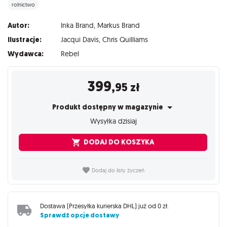
rolnictwo
Autor:
Inka Brand
,
Markus Brand
Ilustracje:
Jacqui Davis
,
Chris Quilliams
Wydawca:
Rebel
399
,95
zł
Produkt dostępny w magazynie
Wysyłka dzisiaj
DODAJ DO KOSZYKA
Dodaj do listy życzeń
Dostawa (
Przesyłka kurierska DHL
) już od
0 zł
.
Sprawdź opcje dostawy