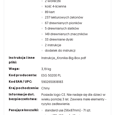
2 woreczki
kość 4-ścienna
89 kart
237 tekturowych żetonów
67 drewnianych pionków
5 drewnianych statków
149 drewnianych znaczników
33 drewniane dyski
2 instrukcje
dodatek do instrukcji
Instrukcja i inne
Instrukcja_Kronika-Big-Box.pdf
pliki:
Waga:
3,19 kg
Kod producenta:
ESG 50200 PL
Kod EAN / UPC:
5902650618183
Kraj pochodzenia:
Chiny
Informacje dot.
Posiada logo CE. Nie nadaje się dla dzieci w
bezpieczeństwa:
wieku poniżej 3 lat. Zawiera małe elementy -
ryzyko zadławienia.
Pasujące koszulki:
standard usa (56x87mm) - 71 szt.