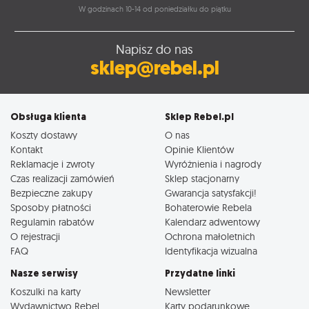
W godzinach 10-14 od poniedziałku do piątku
Napisz do nas
sklep@rebel.pl
Obsługa klienta
Sklep Rebel.pl
Koszty dostawy
O nas
Kontakt
Opinie Klientów
Reklamacje i zwroty
Wyróżnienia i nagrody
Czas realizacji zamówień
Sklep stacjonarny
Bezpieczne zakupy
Gwarancja satysfakcji!
Sposoby płatności
Bohaterowie Rebela
Regulamin rabatów
Kalendarz adwentowy
O rejestracji
Ochrona małoletnich
FAQ
Identyfikacja wizualna
Nasze serwisy
Przydatne linki
Koszulki na karty
Newsletter
Wydawnictwo Rebel
Karty podarunkowe