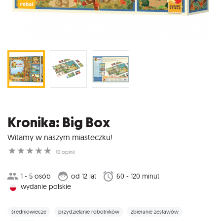
Kronika: Big Box
Witamy w naszym miasteczku!
☆
☆
☆
☆
☆
10 opinii
1 - 5 osób
od 12 lat
60 - 120 minut
wydanie polskie
średniowiecze
przydzielanie robotników
zbieranie zestawów