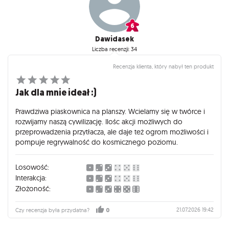
Dawidasek
Liczba recenzji: 34
Recenzja klienta, który nabył ten produkt
Jak dla mnie ideał :)
Prawdziwa piaskownica na planszy. Wcielamy się w twórce i
rozwijamy naszą cywilizację. Ilośc akcji możliwych do
przeprowadzenia przytłacza, ale daje też ogrom możliwości i
pompuje regrywalność do kosmicznego poziomu.
Losowość:
Interakcja:
Złożoność:
21.07.2026 19:42
Czy recenzja była przydatna?
0