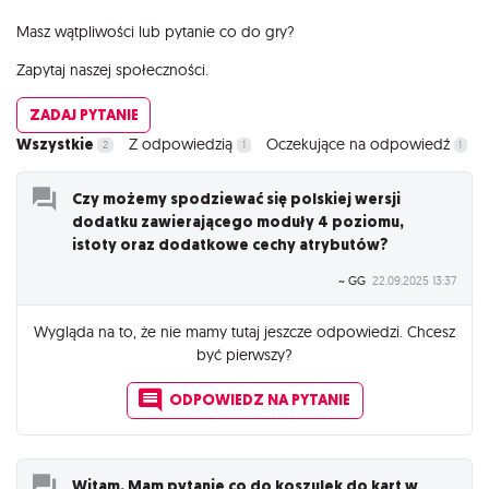
Masz wątpliwości lub pytanie co do gry?
Zapytaj naszej społeczności.
ZADAJ PYTANIE
Wszystkie
Z odpowiedzią
Oczekujące na odpowiedź
2
1
1
Czy możemy spodziewać się polskiej wersji
dodatku zawierającego moduły 4 poziomu,
istoty oraz dodatkowe cechy atrybutów?
~ GG
22.09.2025 13:37
Wygląda na to, że nie mamy tutaj jeszcze odpowiedzi. Chcesz
być pierwszy?
ODPOWIEDZ NA PYTANIE
Witam. Mam pytanie co do koszulek do kart w