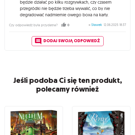
będzie działać po kilku rozgrywkach, czy czasem
przegródki nie będzie trzeba wywalić, co by nie
degradować nadmiernie owego boxa na karty.
~
Sławek
12.06.2025 18:37
Czy odpowiedź była przydatna?
0
DODAJ SWOJĄ ODPOWIEDŹ
Jeśli podoba Ci się ten produkt,
polecamy również