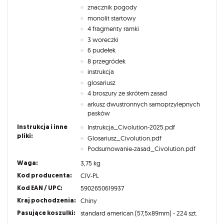
znacznik pogody
monolit startowy
4 fragmenty ramki
3 woreczki
6 pudełek
8 przegródek
instrukcja
glosariusz
4 broszury ze skrótem zasad
arkusz dwustronnych samoprzylepnych
pasków
Instrukcja i inne
Instrukcja_Civolution-2025.pdf
pliki:
Glosariusz_Civolution.pdf
Podsumowanie-zasad_Civolution.pdf
Waga:
3,75 kg
Kod producenta:
CIV-PL
Kod EAN / UPC:
5902650619937
Kraj pochodzenia:
Chiny
Pasujące koszulki:
standard american (57,5x89mm) - 224 szt.