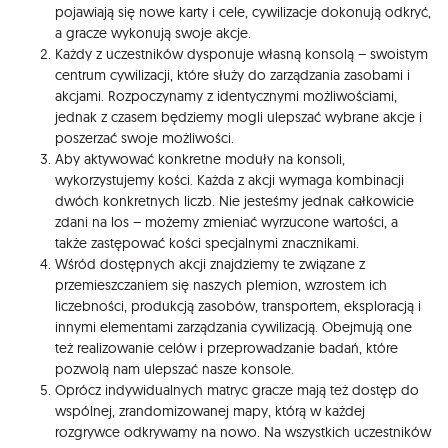
pojawiają się nowe karty i cele, cywilizacje dokonują odkryć,
a gracze wykonują swoje akcje.
Każdy z uczestników dysponuje własną konsolą – swoistym
centrum cywilizacji, które służy do zarządzania zasobami i
akcjami. Rozpoczynamy z identycznymi możliwościami,
jednak z czasem będziemy mogli ulepszać wybrane akcje i
poszerzać swoje możliwości.
Aby aktywować konkretne moduły na konsoli,
wykorzystujemy kości. Każda z akcji wymaga kombinacji
dwóch konkretnych liczb. Nie jesteśmy jednak całkowicie
zdani na los – możemy zmieniać wyrzucone wartości, a
także zastępować kości specjalnymi znacznikami.
Wśród dostępnych akcji znajdziemy te związane z
przemieszczaniem się naszych plemion, wzrostem ich
liczebności, produkcją zasobów, transportem, eksploracją i
innymi elementami zarządzania cywilizacją. Obejmują one
też realizowanie celów i przeprowadzanie badań, które
pozwolą nam ulepszać nasze konsole.
Oprócz indywidualnych matryc gracze mają też dostęp do
wspólnej, zrandomizowanej mapy, którą w każdej
rozgrywce odkrywamy na nowo. Na wszystkich uczestników