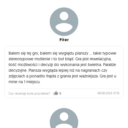
jest też irytująco trudno. Gra daje naprawdę dużo zabawy i
fajnego kombinowania, tylko wynik końcowy może być przez
losowość niesatysfakcjonujący. Dlatego jeśli ktoś na
pierwszym miejscu stawia wygraną poprzez intelektualne
wyścigi, a nie po prostu dobrą umysłową zabawę, to nie jest
to gra dla niego, bo będze go irytowała losowość. Jednak
jeśli losowość dla ciebie podnosi tylko dreszczyk emocji, a
Piter
końcowy wynik jest drugorzędny to będziesz bawić się
dobrze, a czasem uda ci się wygrać ;) Takżę nie jest to gra dla
Bałem się tej gry, bałem się wyglądu planszy ... takie typowe
wszystkich, ale jest świetnie wydana, ma dobrą instrukcję, i
stereotypowe myślenie i to był błąd. Gra jest rewelacyjna,
daje dużo frajdy. Przynajmniej mi dała. Zawsze chętnie zagram
ilość możliwości i decyzji do wykonania jest świetna. Paraliże
ponownie, zwłaszcza, że regrywalność jest ogromna.
decyzyjne. Plansza wygląda lepiej niż na nagraniach czy
zdjęciach a ponadto frajda z grania jest ważniejsza. Gra jest u
mnie na 1 miejscu.
08.08.2025 07:15
Czy recenzja była przydatna?
0