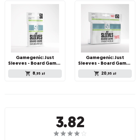
Gamegenic: Just
Gamegenic: Just
Sleeves - Board Game Sleeves (59 x 91 mm) 50 sztuk, Clear
Sleeves - Board Game Sleeves (59 x 91 mm) 150 sztuk, Clear
8
20
,95
zł
,95
zł
Recenzje
3.82