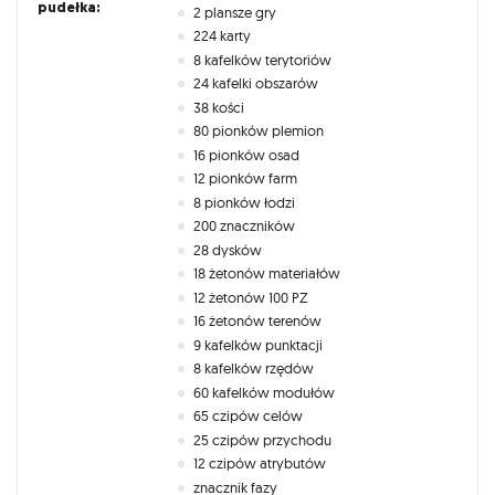
pudełka:
2 plansze gry
224 karty
8 kafelków terytoriów
24 kafelki obszarów
38 kości
80 pionków plemion
16 pionków osad
12 pionków farm
8 pionków łodzi
200 znaczników
28 dysków
18 żetonów materiałów
12 żetonów 100 PZ
16 żetonów terenów
9 kafelków punktacji
8 kafelków rzędów
60 kafelków modułów
65 czipów celów
25 czipów przychodu
12 czipów atrybutów
znacznik fazy