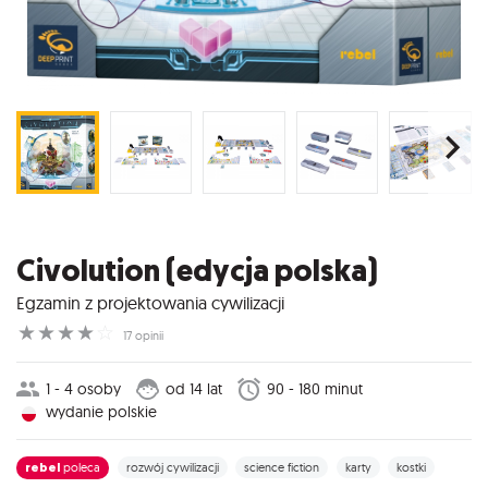
Civolution (edycja polska)
Egzamin z projektowania cywilizacji
☆
☆
☆
☆
☆
17 opinii
1 - 4 osoby
od 14 lat
90 - 180 minut
wydanie polskie
rebel
poleca
rozwój cywilizacji
science fiction
karty
kostki