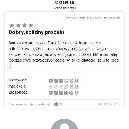
Oktawian
Liczba recenzji: 1
Recenzja klienta, który nabył ten produkt
Dobry, solidny produkt
Bardzo dobre ciężkie Euro. Nie dla każdego, ale dla
miłośników ciężkich eurasków wymagających dużego
skupienia i przyswojenia wielu (jasnych) zasad, które potrafią
początkowo przytłoczyć ilością. 4* tylko dlatego, że 5 to ideał
;)
Losowość:
Interakcja:
Złożoność:
28.07.2025 09:35
Czy recenzja była przydatna?
0