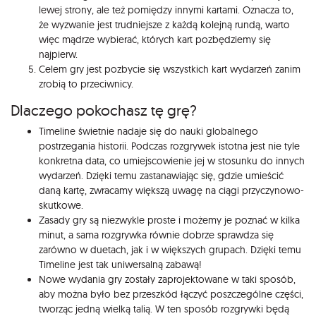
lewej strony, ale też pomiędzy innymi kartami. Oznacza to,
że wyzwanie jest trudniejsze z każdą kolejną rundą, warto
więc mądrze wybierać, których kart pozbędziemy się
najpierw.
Celem gry jest pozbycie się wszystkich kart wydarzeń zanim
zrobią to przeciwnicy.
Dlaczego pokochasz tę grę?
Timeline świetnie nadaje się do nauki globalnego
postrzegania historii. Podczas rozgrywek istotna jest nie tyle
konkretna data, co umiejscowienie jej w stosunku do innych
wydarzeń. Dzięki temu zastanawiając się, gdzie umieścić
daną kartę, zwracamy większą uwagę na ciągi przyczynowo-
skutkowe.
Zasady gry są niezwykle proste i możemy je poznać w kilka
minut, a sama rozgrywka równie dobrze sprawdza się
zarówno w duetach, jak i w większych grupach. Dzięki temu
Timeline jest tak uniwersalną zabawą!
Nowe wydania gry zostały zaprojektowane w taki sposób,
aby można było bez przeszkód łączyć poszczególne części,
tworząc jedną wielką talią. W ten sposób rozgrywki będą