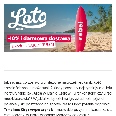
Opis
Jak sądzisz, co zostało wynalezione najwcześniej: kajak, kość
sześciościenna, a może sanki? Kiedy powstały najsłynniejsze dzieła
literatury takie jak „Alicja w Krainie Czarów”, „Frankenstein” czy „Trzej
muszkieterowie”? W jakiej kolejności na igrzyskach olimpijskich
pojawiały się poszczególne sporty? Na te i inne pytania odpowie
Timeline: Gry i wypoczynek
– niezwykle przyjemna karcianka dla
całej rodziny, w której wspólnie tworzymy oś czasu z