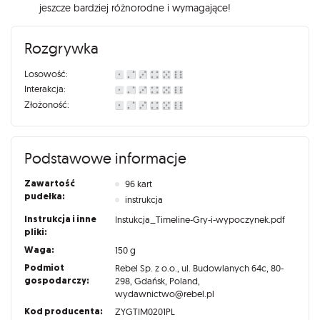
jeszcze bardziej różnorodne i wymagające!
Rozgrywka
Losowość:
Interakcja:
Złożoność:
Podstawowe informacje
Zawartość
96 kart
pudełka:
instrukcja
Instrukcja i inne
Instukcja_Timeline-Gry-i-wypoczynek.pdf
pliki:
Waga:
150 g
Podmiot
Rebel Sp. z o.o., ul. Budowlanych 64c, 80-
gospodarczy:
298, Gdańsk, Poland,
wydawnictwo@rebel.pl
Kod producenta:
ZYGTIM0201PL