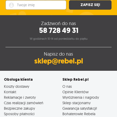
Twoje imię
ZAPISZ SIĘ!
Zadzwoń do nas
58 728 49 31
W godzinach 10-14 od poniedziałku do piątku
Napisz do nas
sklep@rebel.pl
Obsługa klienta
Sklep Rebel.pl
Koszty dostawy
O nas
Kontakt
Opinie Klientów
Reklamacje i zwroty
Wyróżnienia i nagrody
Czas realizacji zamówień
Sklep stacjonarny
Bezpieczne zakupy
Gwarancja satysfakcji!
Sposoby płatności
Bohaterowie Rebela