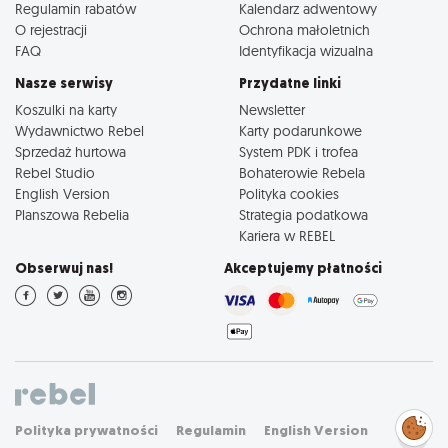
Regulamin rabatów
Kalendarz adwentowy
O rejestracji
Ochrona małoletnich
FAQ
Identyfikacja wizualna
Nasze serwisy
Przydatne linki
Koszulki na karty
Newsletter
Wydawnictwo Rebel
Karty podarunkowe
Sprzedaż hurtowa
System PDK i trofea
Rebel Studio
Bohaterowie Rebela
English Version
Polityka cookies
Planszowa Rebelia
Strategia podatkowa
Kariera w REBEL
Obserwuj nas!
Akceptujemy płatności
Zarządzaj
Polityka prywatności
Regulamin
English Version
preferencjami
cookies