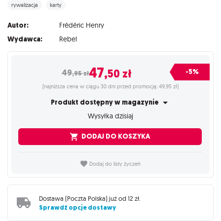
rywalizacja
karty
Autor:
Frédéric Henry
Wydawca:
Rebel
47
,50
zł
-5%
49
,95
zł
(najniższa cena w ciągu 30 dni przed promocją: 49,95 zł)
Produkt dostępny w magazynie
Wysyłka dzisiaj
DODAJ DO KOSZYKA
Dodaj do listy życzeń
Dostawa (
Poczta Polska
) już od
12 zł
.
Sprawdź opcje dostawy