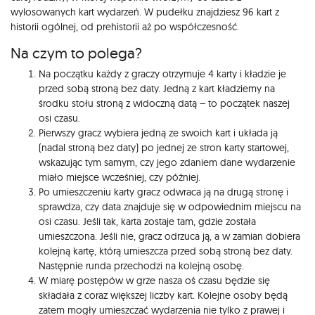
wylosowanych kart wydarzeń. W pudełku znajdziesz 96 kart z
historii ogólnej, od prehistorii aż po współczesność.
Na czym to polega?
Na początku każdy z graczy otrzymuje 4 karty i kładzie je
przed sobą stroną bez daty. Jedną z kart kładziemy na
środku stołu stroną z widoczną datą – to początek naszej
osi czasu.
Pierwszy gracz wybiera jedną ze swoich kart i układa ją
(nadal stroną bez daty) po jednej ze stron karty startowej,
wskazując tym samym, czy jego zdaniem dane wydarzenie
miało miejsce wcześniej, czy później.
Po umieszczeniu karty gracz odwraca ją na drugą stronę i
sprawdza, czy data znajduje się w odpowiednim miejscu na
osi czasu. Jeśli tak, karta zostaje tam, gdzie została
umieszczona. Jeśli nie, gracz odrzuca ją, a w zamian dobiera
kolejną kartę, którą umieszcza przed sobą stroną bez daty.
Następnie runda przechodzi na kolejną osobę.
W miarę postępów w grze nasza oś czasu będzie się
składała z coraz większej liczby kart. Kolejne osoby będą
zatem mogły umieszczać wydarzenia nie tylko z prawej i