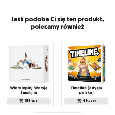
Jeśli podoba Ci się ten produkt,
polecamy również
Wiem lepiej: Wersja
Timeline (edycja
familijna
polska)
159
49
,95
zł
,95
zł