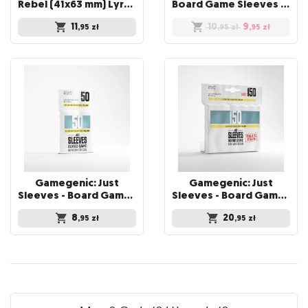
Rebel (41x63 mm) Lyra Medium, 100 sztuk
Board Game Sleeves 50
11
10
9
,95
zł
,95
zł
,95
zł
Gamegenic: Just
Gamegenic: Just
Sleeves - Board Game Sleeves (44 x 67 mm) 50 sztuk, Clear
Sleeves - Board Game Sleeves (44 x 67 mm) 150 sztuk, Clear
8
20
,95
zł
,95
zł
Recenzje