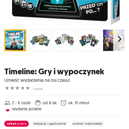
Timeline: Gry i wypoczynek
Umieść wydarzenia na osi czasu!
☆
☆
☆
☆
☆
1 opinia
2 - 6 osób
od 8 lat
ok. 15 minut
wydanie polskie
rebel
poleca
dedukcja i zgadywanie
pytania i odpowiedzi