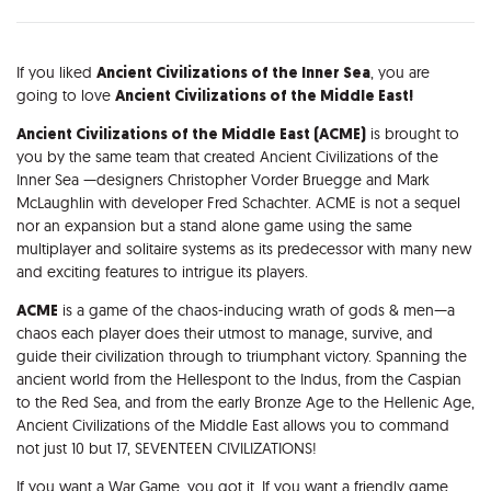
Opis
If you liked
Ancient Civilizations of the Inner Sea
, you are
going to love
Ancient Civilizations of the Middle East!
Ancient Civilizations of the Middle East (ACME)
is brought to
you by the same team that created Ancient Civilizations of the
Inner Sea —designers Christopher Vorder Bruegge and Mark
McLaughlin with developer Fred Schachter. ACME is not a sequel
nor an expansion but a stand alone game using the same
multiplayer and solitaire systems as its predecessor with many new
and exciting features to intrigue its players.
ACME
is a game of the chaos-inducing wrath of gods & men—a
chaos each player does their utmost to manage, survive, and
guide their civilization through to triumphant victory. Spanning the
ancient world from the Hellespont to the Indus, from the Caspian
to the Red Sea, and from the early Bronze Age to the Hellenic Age,
Ancient Civilizations of the Middle East allows you to command
not just 10 but 17, SEVENTEEN CIVILIZATIONS!
If you want a War Game, you got it. If you want a friendly game,