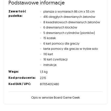
Podstawowe informacje
Zawartość
plansza o wymiarach 86 cm x 55 cm
pudełka:
416 okrągłych drewnianych żetonów
8 kwadratowych drewnianych żetonów
6 drewnianych klocków
5 drewnianych cylindrów (pionków)
15 kostek
6 kart pomocy dla graczy
karta pomocy dla gracza w trybie solo
110 kart
16 kart cywilizacji
instrukcja
Waga:
1,5 kg
Kod producenta:
2215
Kod EAN / UPC:
817054012480
Opis w serwisie Board Game Geek