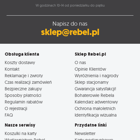
W godzinach 10-14 od poniedziałku do piątku
Napisz do nas
sklep@rebel.pl
Obsługa klienta
Sklep Rebel.pl
Koszty dostawy
O nas
Kontakt
Opinie Klientów
Reklamacje i zwroty
Wyróżnienia i nagrody
Czas realizacji zamówień
Sklep stacjonarny
Bezpieczne zakupy
Gwarancja satysfakcji!
Sposoby płatności
Bohaterowie Rebela
Regulamin rabatów
Kalendarz adwentowy
O rejestracji
Ochrona małoletnich
FAQ
Identyfikacja wizualna
Nasze serwisy
Przydatne linki
Koszulki na karty
Newsletter
Wydawnictwo Rebel
Karty podarunkowe