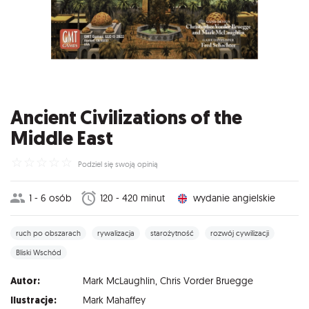
Ancient Civilizations of the
Middle East
☆
☆
☆
☆
☆
Podziel się swoją opinią
1 - 6 osób
120 - 420 minut
wydanie angielskie
ruch po obszarach
rywalizacja
starożytność
rozwój cywilizacji
Bliski Wschód
Autor:
Mark McLaughlin
,
Chris Vorder Bruegge
Ilustracje:
Mark Mahaffey