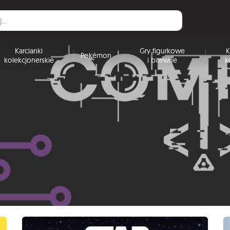
Karcianki
Gry figurkowe
K
Pokémon
kolekcjonerskie
i bitewne
k