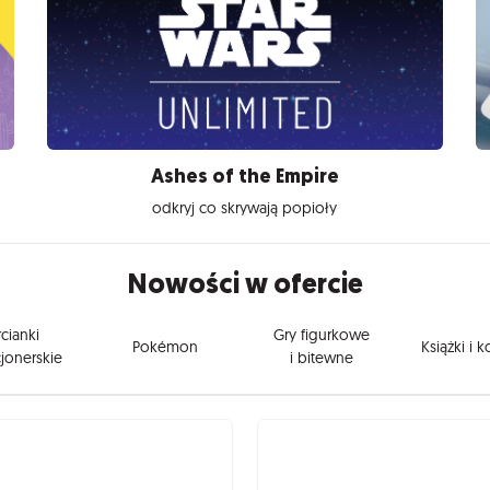
Ashes of the Empire
odkryj co skrywają popioły
Nowości w ofercie
cianki
Gry figurkowe
Pokémon
Książki i 
jonerskie
i bitewne