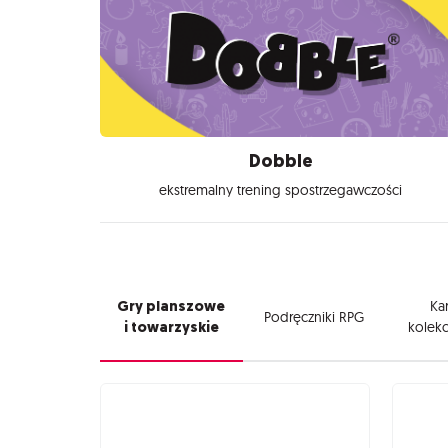
Dobble
ekstremalny trening spostrzegawczości
Gry planszowe
Kar
Podręczniki RPG
i towarzyskie
kolekc