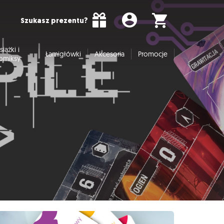
Szukasz prezentu?
siążki i
Łamigłówki
Akcesoria
Promocje
omiksy