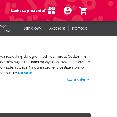
Szukasz prezentu?
siążki i
Łamigłówki
Akcesoria
Promocje
omiksy
owych rozrósł się do ogromnych rozmiarów. Codziennie
czników wędrują z nami na wycieczki szkolne, rodzinne
ażdej sytuacji. Na ograniczonej przestrzeni warto
Dobble
małą puszkę
.
czytaj dalej