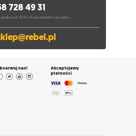
58 728 49 31
 godzinach 10-14 od poniedziałku do piątku
sklep@rebel.pl
bserwuj nas!
Akceptujemy
płatności