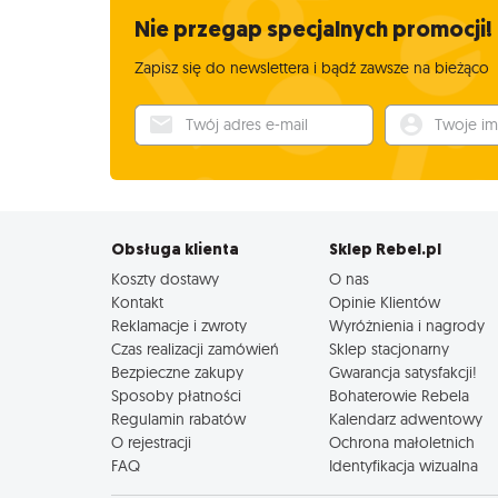
Nie przegap specjalnych promocji!
Zapisz się do newslettera i bądź zawsze na bieżąco
Twój adres e-mail
Twoje imię
Obsługa klienta
Sklep Rebel.pl
Koszty dostawy
O nas
Kontakt
Opinie Klientów
Reklamacje i zwroty
Wyróżnienia i nagrody
Czas realizacji zamówień
Sklep stacjonarny
Bezpieczne zakupy
Gwarancja satysfakcji!
Sposoby płatności
Bohaterowie Rebela
Regulamin rabatów
Kalendarz adwentowy
O rejestracji
Ochrona małoletnich
FAQ
Identyfikacja wizualna