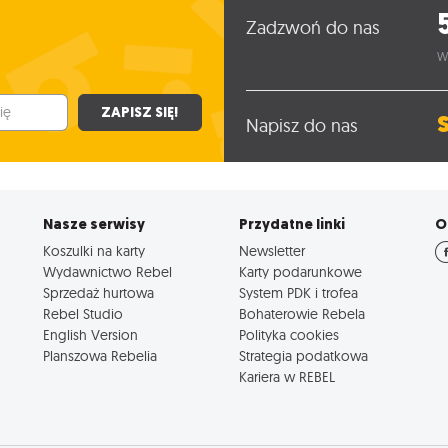
Zadzwoń do nas
W
ZAPISZ SIĘ!
Napisz do nas
Nasze serwisy
Przydatne linki
O
Koszulki na karty
Newsletter
Wydawnictwo Rebel
Karty podarunkowe
Sprzedaż hurtowa
System PDK i trofea
Rebel Studio
Bohaterowie Rebela
English Version
Polityka cookies
Planszowa Rebelia
Strategia podatkowa
Kariera w REBEL