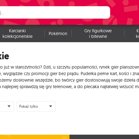
Karcianki
Gry figurkowe
K
Pokémon
kolekcjonerskie
i bitewne
k
kie
o już w starożytności? Dziś, u szczytu popularności, rynek gier plansz
yglądzie czy promocji gier bez prądu. Pudełka pełne kart, kości i zna
emy dosłownie wszędzie, bo twórcy gier dostosowują swoje dzieła do k
ajlepiej sprawdzą się gry terenowe, a do plecaka najłatwiej wrzucić 
Pokaż tylko