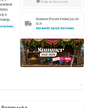
Dodaj do listy życzeń
wcielacie
 który
ącą o
Dostawa (
Poczta Polska
) już od
niezależność swojego kraju. Kto wygra tę rozgrywkę dyplomacji, manipulacji i tajnych intryg? Jak wygląda rozgrywka? Zagrywaj karty i zdobywaj wpływy - gracze naprzemiennie zagrywają karty agentów, aby zyskać poparcie w pięciu grupach rzymskich patrycjuszy. Używaj akcji specjalnych - karty mogące zmienić przebieg gry. Zarządzaj talią - wybierz strategię, sięgając po karty agentów lub akcji, ale uważaj - gdy jedna z talii się wyczerpie, nie możesz już dobierać więcej!
12 zł
.
ytaj dalej
Sprawdź opcje dostawy
Rozgrywka