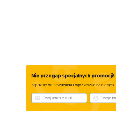
Nie przegap specjalnych promocji!
Zapisz się do newslettera i bądź zawsze na bieżąco
Twój adres e-mail
Twoje imię