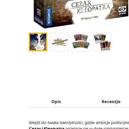
Opis
Recenzje
Opis
Wejdź do świata starożytności, gdzie ambicje polityczne 
Cezar i Kleopatra
wcielacie się w dwie najsłynniejsze