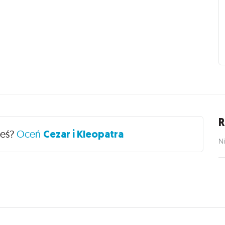
R
łeś?
Oceń
Cezar i Kleopatra
Ni