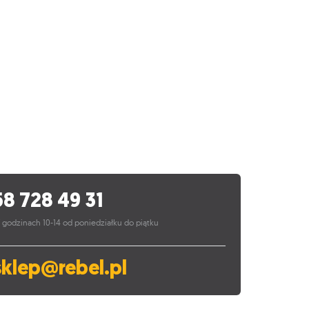
58 728 49 31
 godzinach 10-14 od poniedziałku do piątku
sklep@rebel.pl