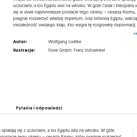
uczuciami, a los Egiptu wisi na włosku. W grze Cezar i Kleopatra 
się w dwie najsłynniejsze postacie tego okresu – cesarza Rzymu,
pragnie rozszerzyć władzę imperium, oraz królową Egiptu, walcz
cz
Autor:
Wolfgang Lüdtke
Ilustracje:
Fiore GmbH
,
Franz Vohwinkel
Pytania i odpowiedzi
splatają się z uczuciami, a los Egiptu wisi na włosku. W grze
 postacie tego okresu – cesarza Rzymu, który pragnie rozszerzyć