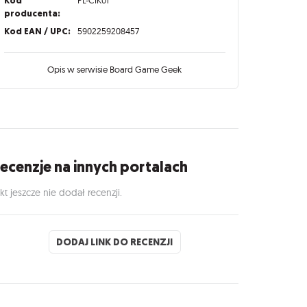
Kod
producenta:
Kod EAN / UPC:
5902259208457
Opis w serwisie Board Game Geek
ecenzje na innych portalach
kt jeszcze nie dodał recenzji.
DODAJ LINK DO RECENZJI