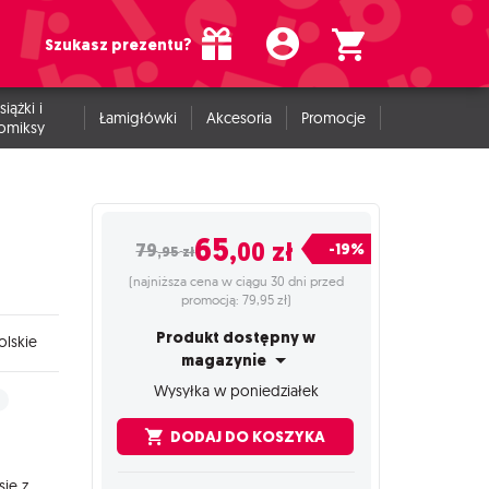
Szukasz prezentu?
siążki i
Łamigłówki
Akcesoria
Promocje
omiksy
65
,00
zł
-19%
79
,95
zł
(najniższa cena w ciągu 30 dni przed
promocją: 79,95 zł)
Produkt dostępny w
lskie
magazynie
Wysyłka w poniedziałek
e
DODAJ DO KOSZYKA
się z