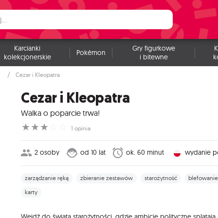
Karcianki
Gry figurkowe
K
Pokémon
kolekcjonerskie
i bitewne
k
Cezar i Kleopatra
Cezar i Kleopatra
Walka o poparcie trwa!
☆
☆
☆
☆
☆
1 opinia
2 osoby
od 10 lat
ok. 60 minut
wydanie po
zarządzanie ręką
zbieranie zestawów
starożytność
blefowani
karty
Wejdź do świata starożytności, gdzie ambicje polityczne splatają 