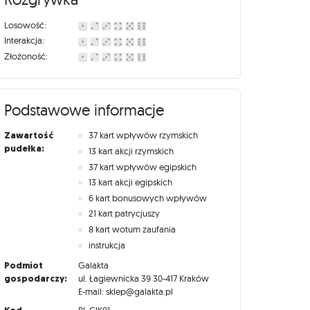
Losowość:
Interakcja:
Złożoność:
Podstawowe informacje
Zawartość
37 kart wpływów rzymskich
pudełka:
13 kart akcji rzymskich
37 kart wpływów egipskich
13 kart akcji egipskich
6 kart bonusowych wpływów
21 kart patrycjuszy
8 kart wotum zaufania
instrukcja
Podmiot
Galakta
gospodarczy:
ul. Łagiewnicka 39 30-417 Kraków
E-mail: sklep@galakta.pl
PL-CIK01