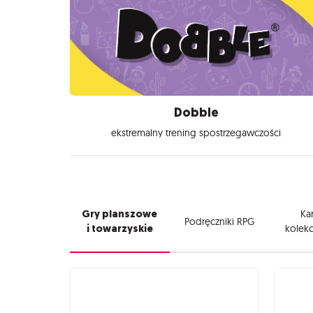
Dobble
ekstremalny trening spostrzegawczości
Gry planszowe
Kar
Podręczniki RPG
i towarzyskie
kolekc