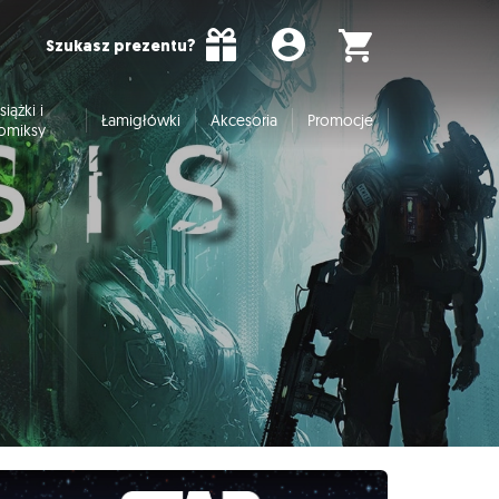
Szukasz prezentu?
siążki i
Łamigłówki
Akcesoria
Promocje
omiksy