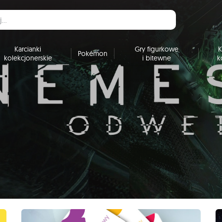
Karcianki
Gry figurkowe
K
Pokémon
kolekcjonerskie
i bitewne
k