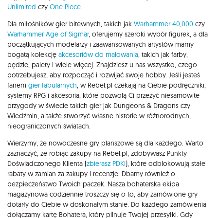
Unlimited
czy
One Piece
.
Dla miłośników gier bitewnych, takich jak
Warhammer 40,000
czy
Warhammer Age of Sigmar
, oferujemy szeroki wybór figurek, a dla
początkujących modelarzy i zaawansowanych artystów mamy
bogatą kolekcję
akcesoriów do malowania
, takich jak farby,
pędzle, palety i wiele więcej. Znajdziesz u nas wszystko, czego
potrzebujesz, aby rozpocząć i rozwijać swoje hobby. Jeśli jesteś
fanem
gier fabularnych
, w Rebel.pl czekają na Ciebie podręczniki,
systemy RPG i akcesoria, które pozwolą Ci przeżyć niesamowite
przygody w świecie takich gier jak Dungeons & Dragons czy
Wiedźmin, a także stworzyć własne historie w różnorodnych,
nieograniczonych światach.
Wierzymy, że nowoczesne gry planszowe są dla każdego. Warto
zaznaczyć, że robiąc zakupy na Rebel.pl, zdobywasz Punkty
Doświadczonego Klienta (
zbierasz PDKi
), które odblokowują stałe
rabaty w zamian za zakupy i recenzje. Dbamy również o
bezpieczeństwo Twoich paczek. Nasza bohaterska ekipa
magazynowa codziennie troszczy się o to, aby zamówione gry
dotarły do Ciebie w doskonałym stanie. Do każdego zamówienia
dołączamy kartę Bohatera, który pilnuje Twojej przesyłki. Gdy