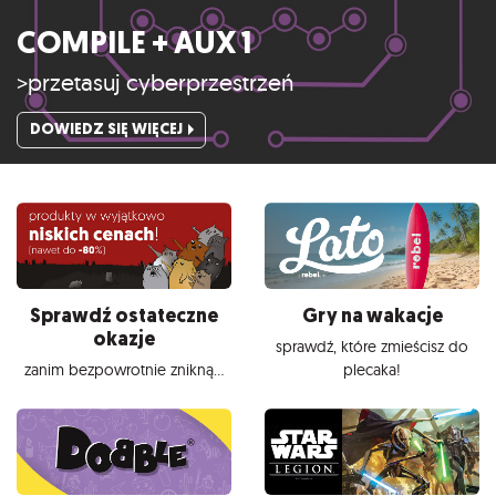
COMPILE + AUX 1
>przetasuj cyberprzestrzeń
DOWIEDZ SIĘ WIĘCEJ
Sprawdź ostateczne
Gry na wakacje
okazje
sprawdź, które zmieścisz do
zanim bezpowrotnie znikną...
plecaka!