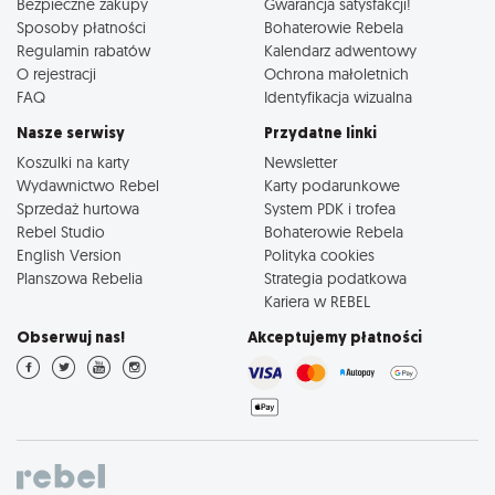
Bezpieczne zakupy
Gwarancja satysfakcji!
Sposoby płatności
Bohaterowie Rebela
Regulamin rabatów
Kalendarz adwentowy
O rejestracji
Ochrona małoletnich
FAQ
Identyfikacja wizualna
Nasze serwisy
Przydatne linki
Koszulki na karty
Newsletter
Wydawnictwo Rebel
Karty podarunkowe
Sprzedaż hurtowa
System PDK i trofea
Rebel Studio
Bohaterowie Rebela
English Version
Polityka cookies
Planszowa Rebelia
Strategia podatkowa
Kariera w REBEL
Obserwuj nas!
Akceptujemy płatności