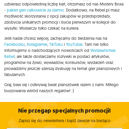
uzbierasz odpowiednią liczbę kart, otrzymasz od nas Mystery Boxa
-
pakiet gier całkowicie za darmo
. Dodatkowo, na Rebel.pl masz
możliwość skorzystania z opcji zakupów w przedsprzedaży,
zdobycia unikalnych promocji i bycia pierwszym w kolejce do
wysyłki. Wystarczy tylko czekać na kuriera.
Jeśli nadal chcesz więcej, zachęcamy do śledzenia nas na
Facebooku
,
Instagramie
,
TikToku
i
YouTubie
. Tam nie tylko
informujemy o nadchodzących nowościach od
Wydawnictwa
Rebel
, ale także dostarczamy rozrywki w postaci artykułów,
programów na żywo, wywiadów, konkursów, wydarzeń oraz
prowadzimy jeszcze szerszą dyskusję na temat gier planszowych i
fabularnych.
Graj, baw się i odkrywaj świat planszówek razem z nami. Miłego
buszowania wśród naszych regałów! :)
Nie przegap specjalnych promocji!
Zapisz się do newslettera i bądź zawsze na bieżąco