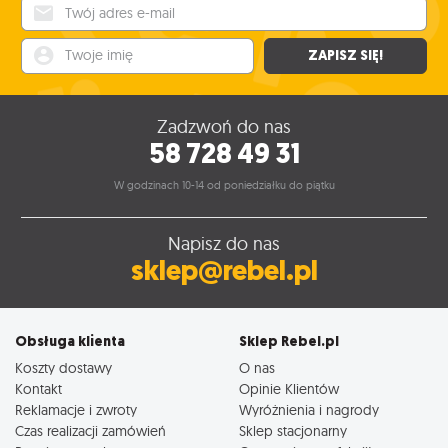
Twój adres e-mail
Twoje imię
ZAPISZ SIĘ!
Zadzwoń do nas
58 728 49 31
W godzinach 10-14 od poniedziałku do piątku
Napisz do nas
sklep@rebel.pl
Obsługa klienta
Sklep Rebel.pl
Koszty dostawy
O nas
Kontakt
Opinie Klientów
Reklamacje i zwroty
Wyróżnienia i nagrody
Czas realizacji zamówień
Sklep stacjonarny