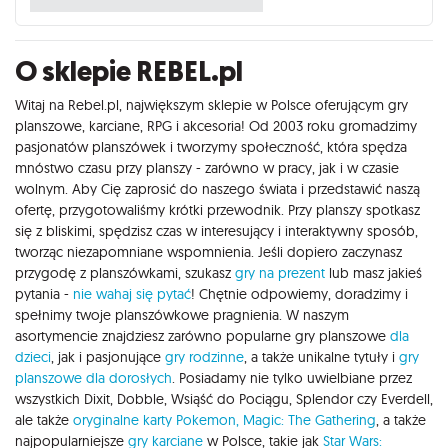
O sklepie REBEL.pl
Witaj na Rebel.pl, największym sklepie w Polsce oferującym gry
planszowe, karciane, RPG i akcesoria! Od 2003 roku gromadzimy
pasjonatów planszówek i tworzymy społeczność, która spędza
mnóstwo czasu przy planszy - zarówno w pracy, jak i w czasie
wolnym. Aby Cię zaprosić do naszego świata i przedstawić naszą
ofertę, przygotowaliśmy krótki przewodnik. Przy planszy spotkasz
się z bliskimi, spędzisz czas w interesujący i interaktywny sposób,
tworząc niezapomniane wspomnienia. Jeśli dopiero zaczynasz
przygodę z planszówkami, szukasz
gry na prezent
lub masz jakieś
pytania -
nie wahaj się pytać
! Chętnie odpowiemy, doradzimy i
spełnimy twoje planszówkowe pragnienia. W naszym
asortymencie znajdziesz zarówno popularne gry planszowe
dla
dzieci
, jak i pasjonujące
gry rodzinne
, a także unikalne tytuły i
gry
planszowe dla dorosłych
. Posiadamy nie tylko uwielbiane przez
wszystkich Dixit, Dobble, Wsiąść do Pociągu, Splendor czy Everdell,
ale także
oryginalne karty Pokemon,
Magic: The Gathering
, a także
najpopularniejsze
gry karciane
w Polsce, takie jak
Star Wars: