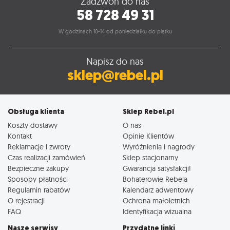
Zadzwoń do nas
58 728 49 31
W godzinach 10-14 od poniedziałku do piątku
Napisz do nas
sklep@rebel.pl
Obsługa klienta
Sklep Rebel.pl
Koszty dostawy
O nas
Kontakt
Opinie Klientów
Reklamacje i zwroty
Wyróżnienia i nagrody
Czas realizacji zamówień
Sklep stacjonarny
Bezpieczne zakupy
Gwarancja satysfakcji!
Sposoby płatności
Bohaterowie Rebela
Regulamin rabatów
Kalendarz adwentowy
O rejestracji
Ochrona małoletnich
FAQ
Identyfikacja wizualna
Nasze serwisy
Przydatne linki