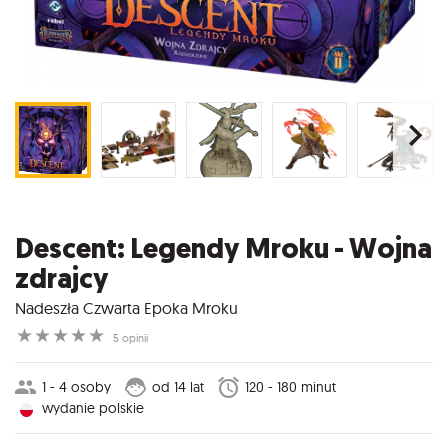
Descent: Legendy Mroku - Wojna
zdrajcy
Nadeszła Czwarta Epoka Mroku
☆
☆
☆
☆
☆
5 opinii
1 - 4 osoby
od 14 lat
120 - 180 minut
wydanie polskie