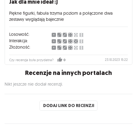
Jak dla mnie ideał :)
Piękne figurki, fabuła trzyma poziom a połączone dwa
zestawy wyglądają bajecznie
Losowość:
Interakcja:
Złożoność:
23.10.2023 15:22
Czy recenzja była przydatna?
0
Recenzje na innych portalach
Nikt jeszcze nie dodał recenzji.
DODAJ LINK DO RECENZJI