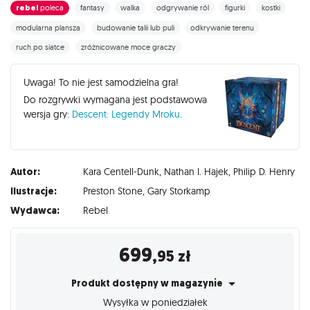
rebel
poleca
fantasy
walka
odgrywanie ról
figurki
kostki
modularna plansza
budowanie talii lub puli
odkrywanie terenu
ruch po siatce
zróżnicowane moce graczy
Uwaga! To nie jest samodzielna gra!
Do rozgrywki wymagana jest podstawowa
wersja gry:
Descent: Legendy Mroku
.
Autor:
Kara Centell-Dunk
,
Nathan I. Hajek
,
Philip D. Henry
Ilustracje:
Preston Stone
,
Gary Storkamp
Wydawca:
Rebel
699
,95
zł
Produkt dostępny w magazynie
Wysyłka w poniedziałek