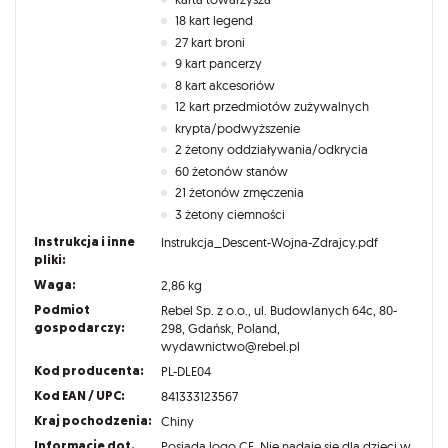
18 kart legend
27 kart broni
9 kart pancerzy
8 kart akcesoriów
12 kart przedmiotów zużywalnych
krypta/podwyższenie
2 żetony oddziaływania/odkrycia
60 żetonów stanów
21 żetonów zmęczenia
3 żetony ciemności
Instrukcja i inne
Instrukcja_Descent-Wojna-Zdrajcy.pdf
pliki:
Waga:
2,86 kg
Podmiot
Rebel Sp. z o.o., ul. Budowlanych 64c, 80-
gospodarczy:
298, Gdańsk, Poland,
wydawnictwo@rebel.pl
Kod producenta:
PL-DLE04
Kod EAN / UPC:
841333123567
Kraj pochodzenia:
Chiny
Informacje dot.
Posiada logo CE. Nie nadaje się dla dzieci w