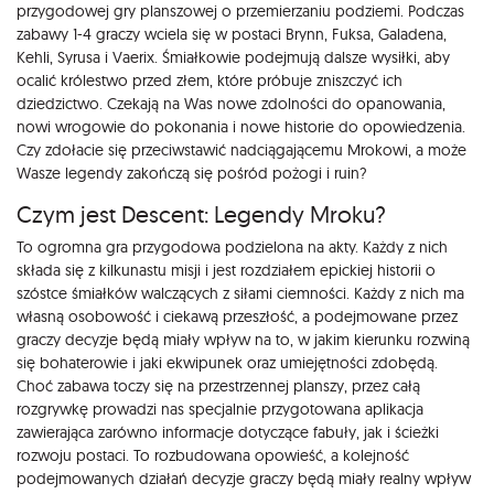
przygodowej gry planszowej o przemierzaniu podziemi. Podczas
zabawy 1-4 graczy wciela się w postaci Brynn, Fuksa, Galadena,
Kehli, Syrusa i Vaerix. Śmiałkowie podejmują dalsze wysiłki, aby
ocalić królestwo przed złem, które próbuje zniszczyć ich
dziedzictwo. Czekają na Was nowe zdolności do opanowania,
nowi wrogowie do pokonania i nowe historie do opowiedzenia.
Czy zdołacie się przeciwstawić nadciągającemu Mrokowi, a może
Wasze legendy zakończą się pośród pożogi i ruin?
Czym jest Descent: Legendy Mroku?
To ogromna gra przygodowa podzielona na akty. Każdy z nich
składa się z kilkunastu misji i jest rozdziałem epickiej historii o
szóstce śmiałków walczących z siłami ciemności. Każdy z nich ma
własną osobowość i ciekawą przeszłość, a podejmowane przez
graczy decyzje będą miały wpływ na to, w jakim kierunku rozwiną
się bohaterowie i jaki ekwipunek oraz umiejętności zdobędą.
Choć zabawa toczy się na przestrzennej planszy, przez całą
rozgrywkę prowadzi nas specjalnie przygotowana aplikacja
zawierająca zarówno informacje dotyczące fabuły, jak i ścieżki
rozwoju postaci. To rozbudowana opowieść, a kolejność
podejmowanych działań decyzje graczy będą miały realny wpływ