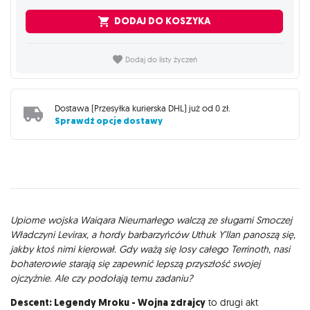
DODAJ DO KOSZYKA
Dodaj do listy życzeń
Dostawa (
Przesyłka kurierska DHL
) już od
0 zł
.
Sprawdź opcje dostawy
Opis
Upiorne wojska Waiqara Nieumarłego walczą ze sługami Smoczej
Władczyni Levirax, a hordy barbarzyńców Uthuk Y’llan panoszą się,
jakby ktoś nimi kierował. Gdy ważą się losy całego Terrinoth, nasi
bohaterowie starają się zapewnić lepszą przyszłość swojej
ojczyźnie. Ale czy podołają temu zadaniu?
Descent: Legendy Mroku - Wojna zdrajcy
to drugi akt