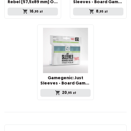
Rebel (57,5x89 mm) Orion Medium, 100 sztuk
Sleeves - Board Game Sleeves (59 x 91 mm) 50 sztuk, Clear
16
8
,95
zł
,95
zł
Gamegenic: Just
Sleeves - Board Game Sleeves (59 x 91 mm) 150 sztuk, Clear
20
,95
zł
Recenzje