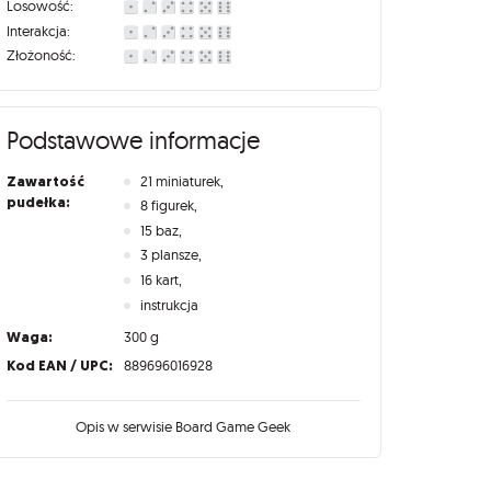
Losowość:
Interakcja:
Złożoność:
Podstawowe informacje
Zawartość
21 miniaturek,
pudełka:
8 figurek,
15 baz,
3 plansze,
16 kart,
instrukcja
Waga:
300 g
Kod EAN / UPC:
889696016928
Opis w serwisie Board Game Geek