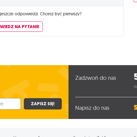
 jeszcze odpowiedzi. Chcesz być pierwszy?
WIEDZ NA PYTANIE
Zadzwoń do nas
W
ZAPISZ SIĘ!
Napisz do nas