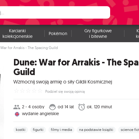
Karcianki
Gry figurkowe
K
Pokémon
kolekcjonerskie
i bitewne
k
War for Arrakis - The Spacing Guild
Dune: War for Arrakis - The Sp
Guild
Wzmocnij swoją armię o siły Gildii Kosmicznej
☆
☆
☆
☆
☆
Podziel się swoją opinią
2 - 4 osoby
od 14 lat
ok. 120 minut
wydanie angielskie
kostki
figurki
filmy i media
na podstawie książki
science fic