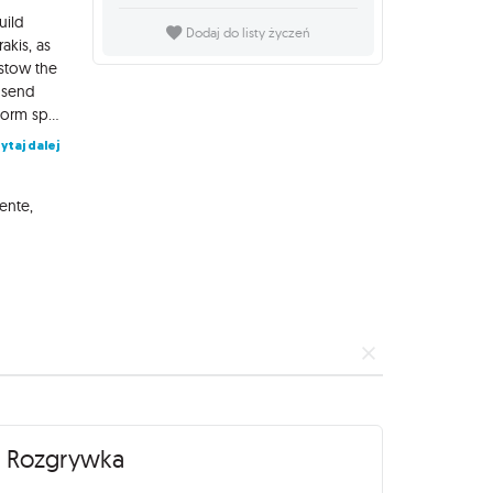
uild
Dodaj do listy życzeń
akis, as
 stow the
d send
hurtling across space to deploy at Arrakis. Players are able to perform special Imperium Actions throughout the game, in order to coax either the Spacing Guild, CHOAM, or Landsraad to help them in their plight.
ytaj dalej
rente
,
Rozgrywka