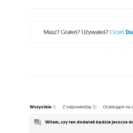
Recenzje
Masz? Grałeś? Używałeś?
Oceń
Du
Wszystkie
Z odpowiedzią
Oczekujące na
1
0
Witam, czy ten dodatek będzie jeszcze do