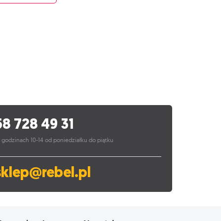
58 728 49 31
 godzinach 10-14 od poniedziałku do piątku
sklep@rebel.pl