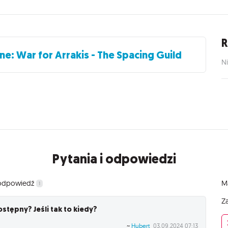
R
ne: War for Arrakis - The Spacing Guild
Ni
Pytania i odpowiedzi
 odpowiedź
Ma
1
Za
stępny? Jeśli tak to kiedy?
~
Hubert
03.09.2024 07:13