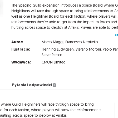
The Spacing Guild expansion introduces a Space Board where G
Heighliners will race through space to bring reinforcements to Arr
well as one Heighliner Board for each faction, where players will
reinforcements they’re able to get from the Imperium forces an
cz
Autor:
Marco Maggi
,
Francesco Nepitello
Ilustracje:
Henning Ludvigsen
,
Stefano Moroni
,
Paolo Pa
Steve Prescott
Wydawca:
CMON Limited
Pytania i odpowiedzi
1
where Guild Heighliners will race through space to bring
rd for each faction, where players will stow the reinforcements
urtling across space to deploy at Arrakis.