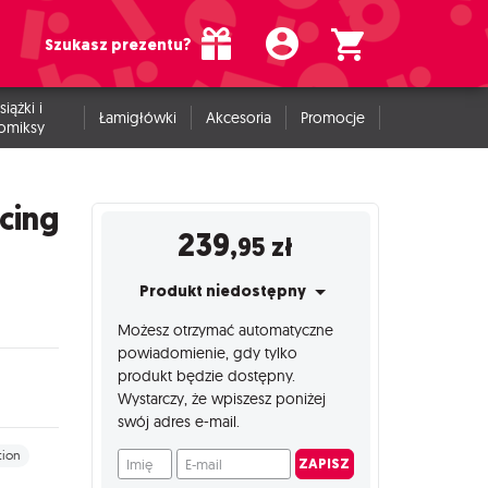
Szukasz prezentu?
siążki i
Łamigłówki
Akcesoria
Promocje
omiksy
acing
239
,95
zł
Produkt niedostępny
Możesz otrzymać automatyczne
powiadomienie, gdy tylko
produkt będzie dostępny.
Wystarczy, że wpiszesz poniżej
swój adres e-mail.
tion
Imię
E-mail
ZAPISZ