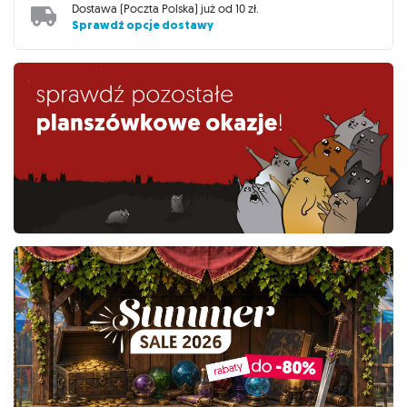
Dostawa (
Poczta Polska
) już od
10 zł
.
Sprawdź opcje dostawy