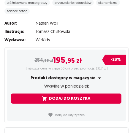
zróżnicowane moce graczy
przydzielanie robotników
ekonomiczna
science fiction
Autor:
Nathan Woll
Ilustracje:
Tomasz Chistowski
Wydawca:
WizKids
195
,95
zł
-23%
254
,95
zł
(najniższa cena w ciągu 30 dni przed promocją: 216,71 zł)
Produkt dostępny w magazynie
Wysyłka w poniedziałek
DODAJ DO KOSZYKA
Dodaj do listy życzeń