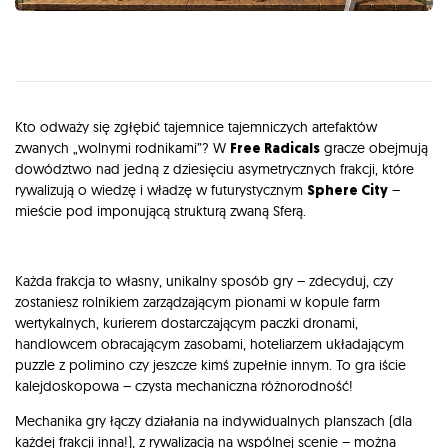
Opis
Kto odważy się zgłębić tajemnice tajemniczych artefaktów
zwanych „wolnymi rodnikami”? W
Free Radicals
gracze obejmują
dowództwo nad jedną z dziesięciu asymetrycznych frakcji, które
rywalizują o wiedzę i władzę w futurystycznym
Sphere City
–
mieście pod imponującą strukturą zwaną Sferą.
Każda frakcja to własny, unikalny sposób gry – zdecyduj, czy
zostaniesz rolnikiem zarządzającym pionami w kopule farm
wertykalnych, kurierem dostarczającym paczki dronami,
handlowcem obracającym zasobami, hoteliarzem układającym
puzzle z polimino czy jeszcze kimś zupełnie innym. To gra iście
kalejdoskopowa – czysta mechaniczna różnorodność!
Mechanika gry łączy działania na indywidualnych planszach (dla
każdej frakcji inna!), z rywalizacją na wspólnej scenie – można