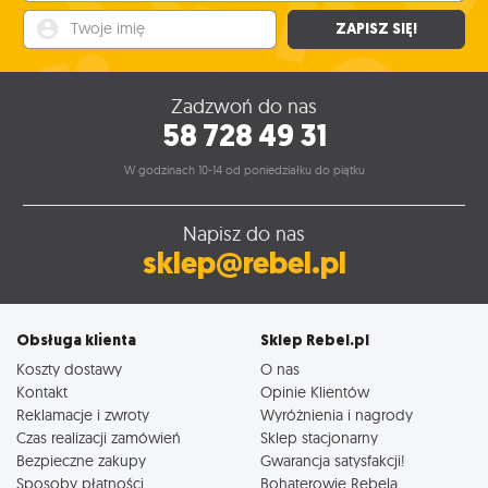
Twoje imię
ZAPISZ SIĘ!
Zadzwoń do nas
58 728 49 31
W godzinach 10-14 od poniedziałku do piątku
Napisz do nas
sklep@rebel.pl
Obsługa klienta
Sklep Rebel.pl
Koszty dostawy
O nas
Kontakt
Opinie Klientów
Reklamacje i zwroty
Wyróżnienia i nagrody
Czas realizacji zamówień
Sklep stacjonarny
Bezpieczne zakupy
Gwarancja satysfakcji!
Sposoby płatności
Bohaterowie Rebela