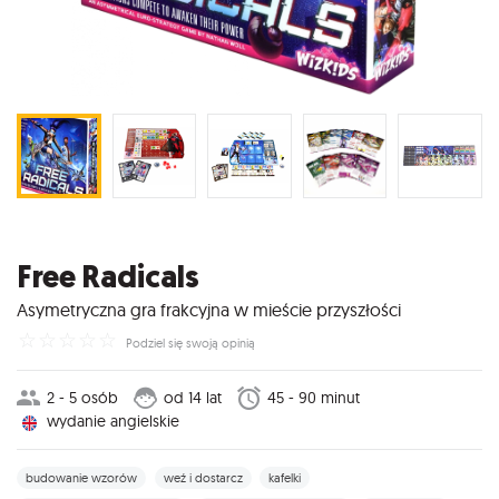
Free Radicals
Asymetryczna gra frakcyjna w mieście przyszłości
☆
☆
☆
☆
☆
Podziel się swoją opinią
2 - 5 osób
od 14 lat
45 - 90 minut
wydanie angielskie
budowanie wzorów
weź i dostarcz
kafelki