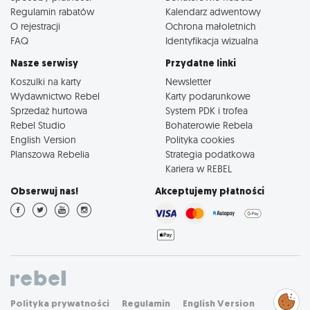
Regulamin rabatów
Kalendarz adwentowy
O rejestracji
Ochrona małoletnich
FAQ
Identyfikacja wizualna
Nasze serwisy
Przydatne linki
Koszulki na karty
Newsletter
Wydawnictwo Rebel
Karty podarunkowe
Sprzedaż hurtowa
System PDK i trofea
Rebel Studio
Bohaterowie Rebela
English Version
Polityka cookies
Planszowa Rebelia
Strategia podatkowa
Kariera w REBEL
Obserwuj nas!
Akceptujemy płatności
Zarządzaj
Polityka prywatności
Regulamin
English Version
preferencjami
cookies