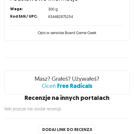
Waga:
300 g
Kod EAN / UPC:
634482875254
Opis w serwisie Board Game Geek
Recenzje
Masz? Grałeś? Używałeś?
Free Radicals
Oceń
Recenzje na innych portalach
Nikt jeszcze nie dodał recenzji.
DODAJ LINK DO RECENZJI