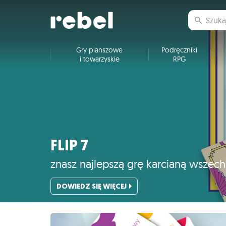
Gry planszowe
Podręczniki
i towarzyskie
RPG
FLIP 7
znasz najlepszą grę karcianą wszec
DOWIEDZ SIĘ WIĘCEJ