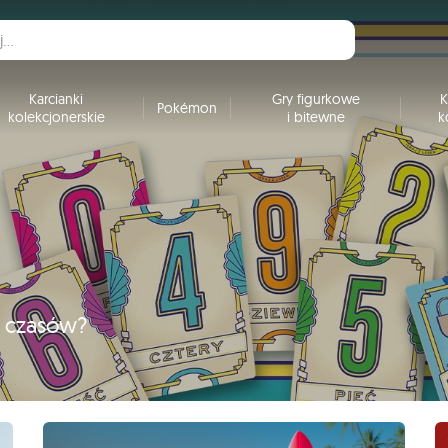
Karcianki
Gry figurkowe
K
Pokémon
kolekcjonerskie
i bitewne
k
h czasów?