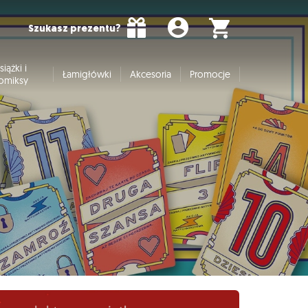
Szukasz prezentu?
siążki i
Łamigłówki
Akcesoria
Promocje
omiksy