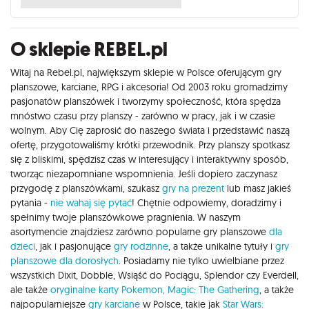
O sklepie REBEL.pl
Witaj na Rebel.pl, największym sklepie w Polsce oferującym gry
planszowe, karciane, RPG i akcesoria! Od 2003 roku gromadzimy
pasjonatów planszówek i tworzymy społeczność, która spędza
mnóstwo czasu przy planszy - zarówno w pracy, jak i w czasie
wolnym. Aby Cię zaprosić do naszego świata i przedstawić naszą
ofertę, przygotowaliśmy krótki przewodnik. Przy planszy spotkasz
się z bliskimi, spędzisz czas w interesujący i interaktywny sposób,
tworząc niezapomniane wspomnienia. Jeśli dopiero zaczynasz
przygodę z planszówkami, szukasz
gry na prezent
lub masz jakieś
pytania -
nie wahaj się pytać
! Chętnie odpowiemy, doradzimy i
spełnimy twoje planszówkowe pragnienia. W naszym
asortymencie znajdziesz zarówno popularne gry planszowe
dla
dzieci
, jak i pasjonujące
gry rodzinne
, a także unikalne tytuły i
gry
planszowe dla dorosłych
. Posiadamy nie tylko uwielbiane przez
wszystkich Dixit, Dobble, Wsiąść do Pociągu, Splendor czy Everdell,
ale także
oryginalne karty Pokemon,
Magic: The Gathering
, a także
najpopularniejsze
gry karciane
w Polsce, takie jak
Star Wars: