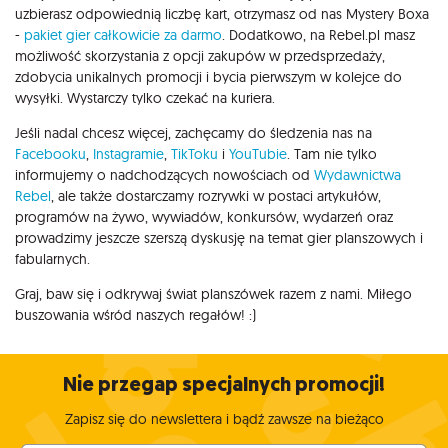
uzbierasz odpowiednią liczbę kart, otrzymasz od nas Mystery Boxa
-
pakiet gier całkowicie za darmo
. Dodatkowo, na Rebel.pl masz
możliwość skorzystania z opcji zakupów w przedsprzedaży,
zdobycia unikalnych promocji i bycia pierwszym w kolejce do
wysyłki. Wystarczy tylko czekać na kuriera.
Jeśli nadal chcesz więcej, zachęcamy do śledzenia nas na
Facebooku
,
Instagramie
,
TikToku
i
YouTubie
. Tam nie tylko
informujemy o nadchodzących nowościach od
Wydawnictwa
Rebel
, ale także dostarczamy rozrywki w postaci artykułów,
programów na żywo, wywiadów, konkursów, wydarzeń oraz
prowadzimy jeszcze szerszą dyskusję na temat gier planszowych i
fabularnych.
Graj, baw się i odkrywaj świat planszówek razem z nami. Miłego
buszowania wśród naszych regałów! :)
Nie przegap specjalnych promocji!
Zapisz się do newslettera i bądź zawsze na bieżąco