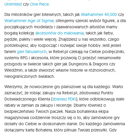
Unlimited
czy
One Piece
.
Dla miłośników gier bitewnych, takich jak
Warhammer 40,000
czy
Warhammer Age of Sigmar
, oferujemy szeroki wybór figurek, a dla
początkujących modelarzy i zaawansowanych artystów mamy
bogatą kolekcję
akcesoriów do malowania
, takich jak farby,
pędzle, palety i wiele więcej. Znajdziesz u nas wszystko, czego
potrzebujesz, aby rozpocząć i rozwijać swoje hobby. Jeśli jesteś
fanem
gier fabularnych
, w Rebel.pl czekają na Ciebie podręczniki,
systemy RPG i akcesoria, które pozwolą Ci przeżyć niesamowite
przygody w świecie takich gier jak Dungeons & Dragons czy
Wiedźmin, a także stworzyć własne historie w różnorodnych,
nieograniczonych światach.
Wierzymy, że nowoczesne gry planszowe są dla każdego. Warto
zaznaczyć, że robiąc zakupy na Rebel.pl, zdobywasz Punkty
Doświadczonego Klienta (
zbierasz PDKi
), które odblokowują stałe
rabaty w zamian za zakupy i recenzje. Dbamy również o
bezpieczeństwo Twoich paczek. Nasza bohaterska ekipa
magazynowa codziennie troszczy się o to, aby zamówione gry
dotarły do Ciebie w doskonałym stanie. Do każdego zamówienia
dołączamy kartę Bohatera, który pilnuje Twojej przesyłki. Gdy