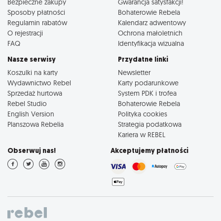
Bezpieczne zakupy
Gwarancja satysfakcji!
Sposoby płatności
Bohaterowie Rebela
Regulamin rabatów
Kalendarz adwentowy
O rejestracji
Ochrona małoletnich
FAQ
Identyfikacja wizualna
Nasze serwisy
Przydatne linki
Koszulki na karty
Newsletter
Wydawnictwo Rebel
Karty podarunkowe
Sprzedaż hurtowa
System PDK i trofea
Rebel Studio
Bohaterowie Rebela
English Version
Polityka cookies
Planszowa Rebelia
Strategia podatkowa
Kariera w REBEL
Obserwuj nas!
Akceptujemy płatności