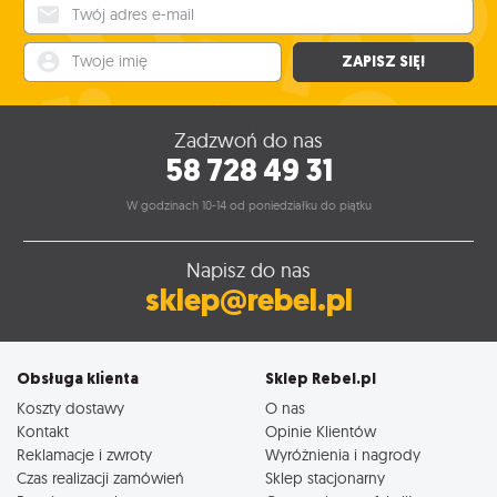
Twój adres e-mail
Twoje imię
ZAPISZ SIĘ!
Zadzwoń do nas
58 728 49 31
W godzinach 10-14 od poniedziałku do piątku
Napisz do nas
sklep@rebel.pl
Obsługa klienta
Sklep Rebel.pl
Koszty dostawy
O nas
Kontakt
Opinie Klientów
Reklamacje i zwroty
Wyróżnienia i nagrody
Czas realizacji zamówień
Sklep stacjonarny