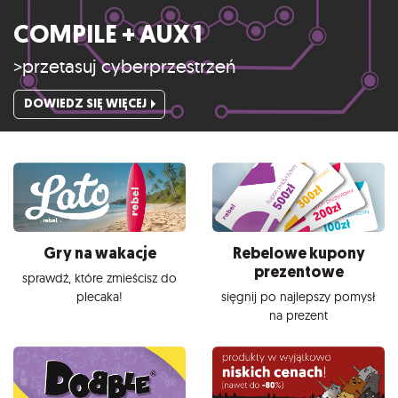
COMPILE + AUX 1
>przetasuj cyberprzestrzeń
DOWIEDZ SIĘ WIĘCEJ
Gry na wakacje
Rebelowe kupony
prezentowe
sprawdź, które zmieścisz do
plecaka!
sięgnij po najlepszy pomysł
na prezent