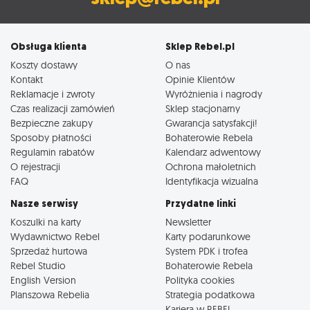
Obsługa klienta
Sklep Rebel.pl
Koszty dostawy
O nas
Kontakt
Opinie Klientów
Reklamacje i zwroty
Wyróżnienia i nagrody
Czas realizacji zamówień
Sklep stacjonarny
Bezpieczne zakupy
Gwarancja satysfakcji!
Sposoby płatności
Bohaterowie Rebela
Regulamin rabatów
Kalendarz adwentowy
O rejestracji
Ochrona małoletnich
FAQ
Identyfikacja wizualna
Nasze serwisy
Przydatne linki
Koszulki na karty
Newsletter
Wydawnictwo Rebel
Karty podarunkowe
Sprzedaż hurtowa
System PDK i trofea
Rebel Studio
Bohaterowie Rebela
English Version
Polityka cookies
Planszowa Rebelia
Strategia podatkowa
Kariera w REBEL