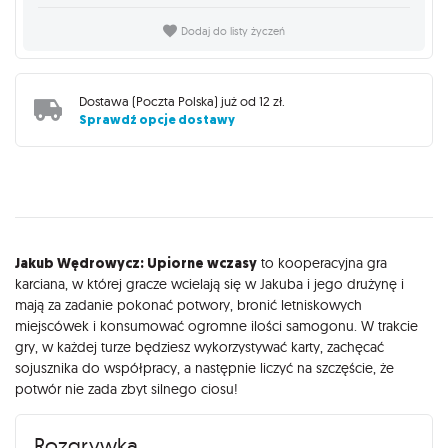
Dodaj do listy życzeń
Dostawa (
Poczta Polska
) już od
12 zł
.
Sprawdź opcje dostawy
Opis
Jakub Wędrowycz: Upiorne wczasy
to kooperacyjna gra
karciana, w której gracze wcielają się w Jakuba i jego drużynę i
mają za zadanie pokonać potwory, bronić letniskowych
miejscówek i konsumować ogromne ilości samogonu. W trakcie
gry, w każdej turze będziesz wykorzystywać karty, zachęcać
sojusznika do współpracy, a następnie liczyć na szczęście, że
potwór nie zada zbyt silnego ciosu!
Rozgrywka