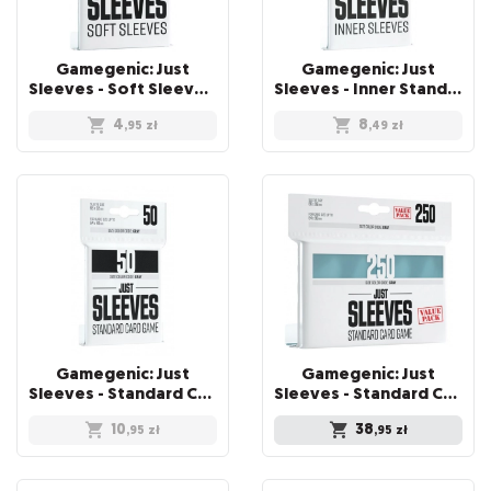
Gamegenic: Just
Gamegenic: Just
Sleeves - Soft Sleeves (67 x 94 mm) 100 sztuk, Clear
Sleeves - Inner Standard Card Game Sleeves (64x89 mm), 100 sztuk
4
8
,95
zł
,49
zł
Gamegenic: Just
Gamegenic: Just
Sleeves - Standard Card Game Sleeves (66x91 mm), Czarne, 50 sztuk
Sleeves - Standard Card Game Sleeves (66x92 mm) - Value Pack, 250 sztuk
10
38
,95
zł
,95
zł