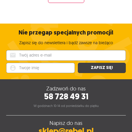
Nie przegap specjalnych promocji!
Zapisz się do newslettera i bądź zawsze na bieżąco
Twój adres e-mail
Twoje imię
ZAPISZ SIĘ!
Zadzwoń do nas
58 728 49 31
W godzinach 10-14 od poniedziałku do piątku
Napisz do nas
sklep@rebel.pl