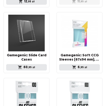
12
11
,95
zł
,95
zł
Gamegenic: Slide Card
Gamegenic: Soft CCG
Cases
Sleeves (67x94 mm), 100 sztuk
60
6
,95
zł
,95
zł