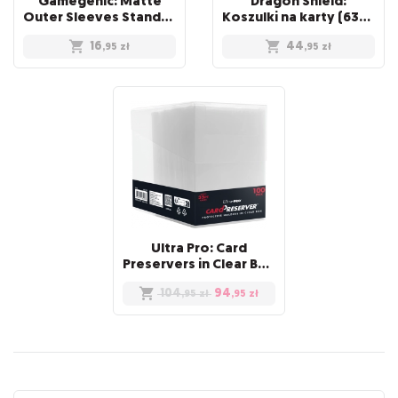
Gamegenic: Matte
Dragon Shield:
Outer Sleeves Standard (66x91 mm), 50 sztuk
Koszulki na karty (63x88 mm) "Standard Size" Non-Glare, 100 sztuk, Clear
16
44
,95
zł
,95
zł
Ultra Pro: Card
Preservers in Clear Box (100)
104
94
,95
zł
,95
zł