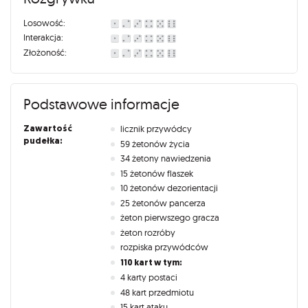
Losowość:
Interakcja:
Złożoność:
Podstawowe informacje
Zawartość
licznik przywódcy
pudełka:
59 żetonów życia
34 żetony nawiedzenia
15 żetonów flaszek
10 żetonów dezorientacji
25 żetonów pancerza
żeton pierwszego gracza
żeton rozróby
rozpiska przywódców
110 kart w tym:
4 karty postaci
48 kart przedmiotu
15 kart ataku