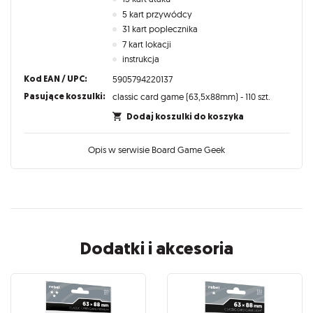
5 kart przywódcy
31 kart poplecznika
7 kart lokacji
instrukcja
Kod EAN / UPC:
5905794220137
Pasujące koszulki:
classic card game (63,5x88mm) - 110 szt.
Dodaj koszulki do koszyka
Opis w serwisie Board Game Geek
Dodatki i akcesoria