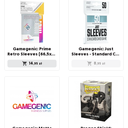
Gamegenic: Prime
Gamegenic: Just
Retro Sleeves (66,5x94 mm) 50 sztuk, Clear
Sleeves - Standard Card Game Sleeves (66x91 mm), 50 sztuk
14
8
,95
zł
,95
zł