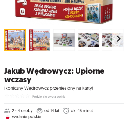
Jakub Wędrowycz: Upiorne
wczasy
Ikoniczny Wędrowycz przeniesiony na karty!
☆
☆
☆
☆
☆
Podziel się swoją opinią
2 - 4 osoby
od 14 lat
ok. 45 minut
wydanie polskie