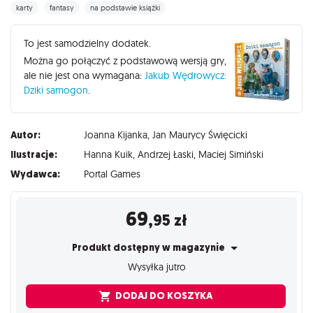
karty
fantasy
na podstawie książki
To jest samodzielny dodatek.
Można go połączyć z podstawową wersją gry,
ale nie jest ona wymagana:
Jakub Wędrowycz:
Dziki samogon
.
Autor:
Joanna Kijanka
,
Jan Maurycy Święcicki
Ilustracje:
Hanna Kuik
,
Andrzej Łaski
,
Maciej Simiński
Wydawca:
Portal Games
69
,95
zł
Produkt dostępny w magazynie
Wysyłka jutro
DODAJ DO KOSZYKA