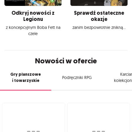
Odkryj nowości z
Sprawdź ostateczne
Legionu
okazje
z koncepcyjnym Boba Fett na
zanim bezpowrotnie znikną...
czele
Nowości w ofercie
Gry planszowe
Karcia
Podręczniki RPG
i towarzyskie
kolekcjon