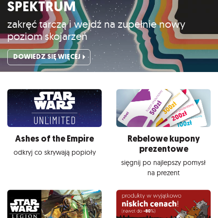
SPEKTRUM
zakręć tarczą i wejdź na zupełnie nowy
poziom skojarzeń
DOWIEDZ SIĘ WIĘCEJ
Ashes of the Empire
Rebelowe kupony
prezentowe
odkryj co skrywają popioły
sięgnij po najlepszy pomysł
na prezent