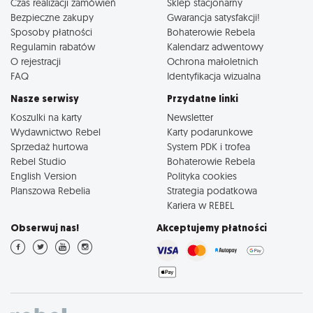
Czas realizacji zamówień
Sklep stacjonarny
Bezpieczne zakupy
Gwarancja satysfakcji!
Sposoby płatności
Bohaterowie Rebela
Regulamin rabatów
Kalendarz adwentowy
O rejestracji
Ochrona małoletnich
FAQ
Identyfikacja wizualna
Nasze serwisy
Przydatne linki
Koszulki na karty
Newsletter
Wydawnictwo Rebel
Karty podarunkowe
Sprzedaż hurtowa
System PDK i trofea
Rebel Studio
Bohaterowie Rebela
English Version
Polityka cookies
Planszowa Rebelia
Strategia podatkowa
Kariera w REBEL
Obserwuj nas!
Akceptujemy płatności