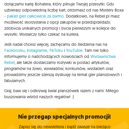
dołączamy kartę Bohatera, który pilnuje Twojej przesyłki. Gdy
uzbierasz odpowiednią liczbę kart, otrzymasz od nas Mystery Boxa
-
pakiet gier całkowicie za darmo
. Dodatkowo, na Rebel.pl masz
możliwość skorzystania z opcji zakupów w przedsprzedaży,
zdobycia unikalnych promocji i bycia pierwszym w kolejce do
wysyłki. Wystarczy tylko czekać na kuriera.
Jeśli nadal chcesz więcej, zachęcamy do śledzenia nas na
Facebooku
,
Instagramie
,
TikToku
i
YouTubie
. Tam nie tylko
informujemy o nadchodzących nowościach od
Wydawnictwa
Rebel
, ale także dostarczamy rozrywki w postaci artykułów,
programów na żywo, wywiadów, konkursów, wydarzeń oraz
prowadzimy jeszcze szerszą dyskusję na temat gier planszowych i
fabularnych.
Graj, baw się i odkrywaj świat planszówek razem z nami. Miłego
buszowania wśród naszych regałów! :)
Nie przegap specjalnych promocji!
Zapisz się do newslettera i bądź zawsze na bieżąco