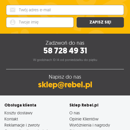
Twój adres e-mail
Twoje imię
ZAPISZ SIĘ!
Zadzwoń do nas
58 728 49 31
W godzinach 10-14 od poniedziałku do piątku
Napisz do nas
sklep@rebel.pl
Obsługa klienta
Sklep Rebel.pl
Koszty dostawy
O nas
Kontakt
Opinie Klientów
Reklamacje i zwroty
Wyróżnienia i nagrody