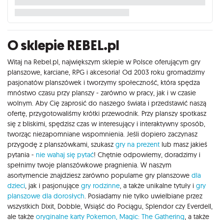
O sklepie REBEL.pl
Witaj na Rebel.pl, największym sklepie w Polsce oferującym gry
planszowe, karciane, RPG i akcesoria! Od 2003 roku gromadzimy
pasjonatów planszówek i tworzymy społeczność, która spędza
mnóstwo czasu przy planszy - zarówno w pracy, jak i w czasie
wolnym. Aby Cię zaprosić do naszego świata i przedstawić naszą
ofertę, przygotowaliśmy krótki przewodnik. Przy planszy spotkasz
się z bliskimi, spędzisz czas w interesujący i interaktywny sposób,
tworząc niezapomniane wspomnienia. Jeśli dopiero zaczynasz
przygodę z planszówkami, szukasz
gry na prezent
lub masz jakieś
pytania -
nie wahaj się pytać
! Chętnie odpowiemy, doradzimy i
spełnimy twoje planszówkowe pragnienia. W naszym
asortymencie znajdziesz zarówno popularne gry planszowe
dla
dzieci
, jak i pasjonujące
gry rodzinne
, a także unikalne tytuły i
gry
planszowe dla dorosłych
. Posiadamy nie tylko uwielbiane przez
wszystkich Dixit, Dobble, Wsiąść do Pociągu, Splendor czy Everdell,
ale także
oryginalne karty Pokemon,
Magic: The Gathering
, a także