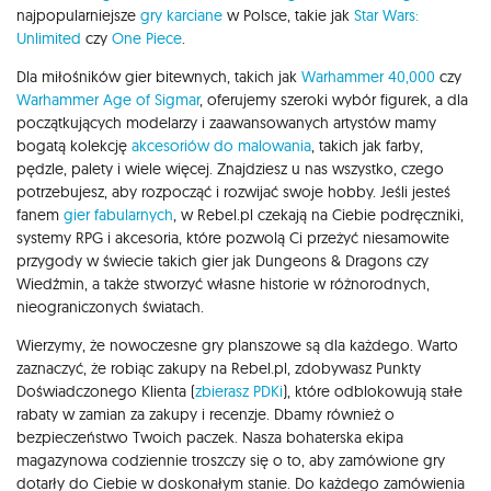
najpopularniejsze
gry karciane
w Polsce, takie jak
Star Wars:
Unlimited
czy
One Piece
.
Dla miłośników gier bitewnych, takich jak
Warhammer 40,000
czy
Warhammer Age of Sigmar
, oferujemy szeroki wybór figurek, a dla
początkujących modelarzy i zaawansowanych artystów mamy
bogatą kolekcję
akcesoriów do malowania
, takich jak farby,
pędzle, palety i wiele więcej. Znajdziesz u nas wszystko, czego
potrzebujesz, aby rozpocząć i rozwijać swoje hobby. Jeśli jesteś
fanem
gier fabularnych
, w Rebel.pl czekają na Ciebie podręczniki,
systemy RPG i akcesoria, które pozwolą Ci przeżyć niesamowite
przygody w świecie takich gier jak Dungeons & Dragons czy
Wiedźmin, a także stworzyć własne historie w różnorodnych,
nieograniczonych światach.
Wierzymy, że nowoczesne gry planszowe są dla każdego. Warto
zaznaczyć, że robiąc zakupy na Rebel.pl, zdobywasz Punkty
Doświadczonego Klienta (
zbierasz PDKi
), które odblokowują stałe
rabaty w zamian za zakupy i recenzje. Dbamy również o
bezpieczeństwo Twoich paczek. Nasza bohaterska ekipa
magazynowa codziennie troszczy się o to, aby zamówione gry
dotarły do Ciebie w doskonałym stanie. Do każdego zamówienia