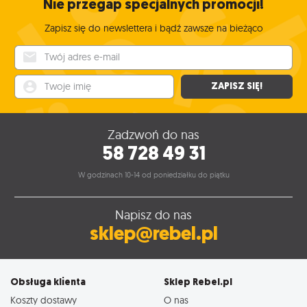
Nie przegap specjalnych promocji!
Zapisz się do newslettera i bądź zawsze na bieżąco
Twój adres e-mail
Twoje imię
ZAPISZ SIĘ!
Zadzwoń do nas
58 728 49 31
W godzinach 10-14 od poniedziałku do piątku
Napisz do nas
sklep@rebel.pl
Obsługa klienta
Sklep Rebel.pl
Koszty dostawy
O nas