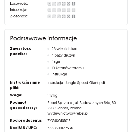
Losowość:
Interakcja:
Złożoność:
Podstawowe informacje
Zawartość
28 wielkich kart
pudełka:
4 bazy drużyn
flaga
10 żetonów totemu
instrukcja
Instrukcja i inne
Instrukcja_Jungle-Speed-Giant.pdf
pliki:
Waga:
1,17 kg
Podmiot
Rebel Sp. z o.o., ul. Budowlanych 64c, 80-
gospodarczy:
298, Gdańsk, Poland,
wydawnictwo@rebel.pl
Kod producenta:
ZYGJSGI0101PL
Kod EAN / UPC:
3558380127536