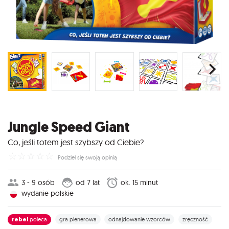
Jungle Speed Giant
Co, jeśli totem jest szybszy od Ciebie?
☆
☆
☆
☆
☆
Podziel się swoją opinią
3 - 9 osób
od 7 lat
ok. 15 minut
wydanie polskie
rebel
poleca
gra plenerowa
odnajdowanie wzorców
zręczność