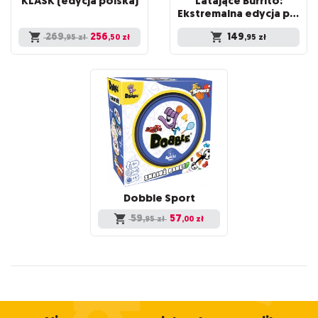
KLASK
(edycja
polska)
Latające Burrito:
Ekstremalna edycja podwórkowa
269
256
149
,95
zł
,50
zł
,95
zł
Dobble
Sport
59
57
,95
zł
,00
zł