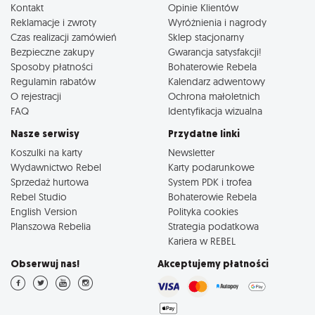
Kontakt
Opinie Klientów
Reklamacje i zwroty
Wyróżnienia i nagrody
Czas realizacji zamówień
Sklep stacjonarny
Bezpieczne zakupy
Gwarancja satysfakcji!
Sposoby płatności
Bohaterowie Rebela
Regulamin rabatów
Kalendarz adwentowy
O rejestracji
Ochrona małoletnich
FAQ
Identyfikacja wizualna
Nasze serwisy
Przydatne linki
Koszulki na karty
Newsletter
Wydawnictwo Rebel
Karty podarunkowe
Sprzedaż hurtowa
System PDK i trofea
Rebel Studio
Bohaterowie Rebela
English Version
Polityka cookies
Planszowa Rebelia
Strategia podatkowa
Kariera w REBEL
Obserwuj nas!
Akceptujemy płatności