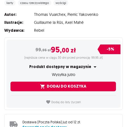
karty
czasu rzeczywistego
wyścigi
Autor:
Thomas Vuarchex
,
Pierric Yakovenko
Ilustracje:
Guillaume la Rûs
,
Axel Mahé
Wydawca:
Rebel
95
,00
zł
-5%
99
,95
zł
(najniższa cena w ciągu 30 dni przed promocją: 99,95 zł)
Produkt dostępny w magazynie
Wysyłka jutro
DODAJ DO KOSZYKA
Dodaj do listy życzeń
Dostawa (
Poczta Polska
) już od
12 zł
.