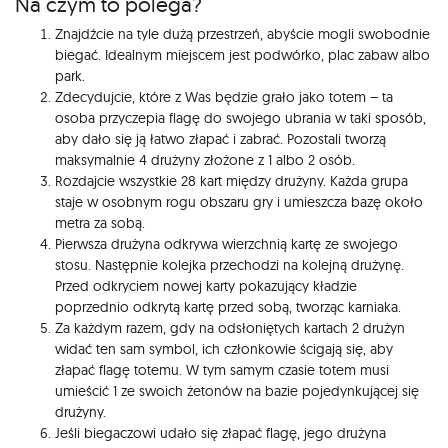
Na czym to polega?
Znajdźcie na tyle dużą przestrzeń, abyście mogli swobodnie
biegać. Idealnym miejscem jest podwórko, plac zabaw albo
park.
Zdecydujcie, które z Was będzie grało jako totem – ta
osoba przyczepia flagę do swojego ubrania w taki sposób,
aby dało się ją łatwo złapać i zabrać. Pozostali tworzą
maksymalnie 4 drużyny złożone z 1 albo 2 osób.
Rozdajcie wszystkie 28 kart między drużyny. Każda grupa
staje w osobnym rogu obszaru gry i umieszcza bazę około
metra za sobą.
Pierwsza drużyna odkrywa wierzchnią kartę ze swojego
stosu. Następnie kolejka przechodzi na kolejną drużynę.
Przed odkryciem nowej karty pokazujący kładzie
poprzednio odkrytą kartę przed sobą, tworząc karniaka.
Za każdym razem, gdy na odsłoniętych kartach 2 drużyn
widać ten sam symbol, ich członkowie ścigają się, aby
złapać flagę totemu. W tym samym czasie totem musi
umieścić 1 ze swoich żetonów na bazie pojedynkującej się
drużyny.
Jeśli biegaczowi udało się złapać flagę, jego drużyna