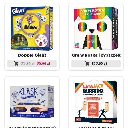
Dobble
Giant
Gra
w
kotka
i
pyszczek
99
95
139
,95
zł
,00
zł
,95
zł