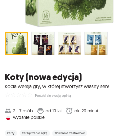
Koty (nowa edycja)
Kocia wersja gry, w której stworzysz własny sen!
☆
☆
☆
☆
☆
Podziel się swoją opinią
2 - 7 osób
od 10 lat
ok. 20 minut
wydanie polskie
karty
zarządzanie ręką
zbieranie zestawów