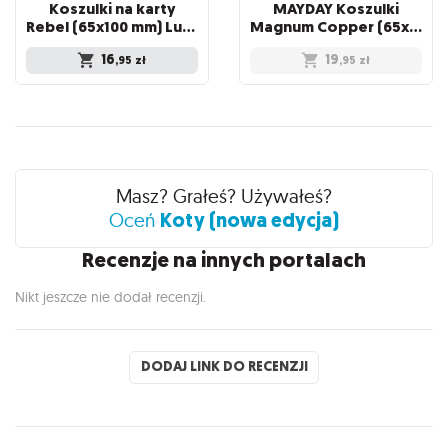
Koszulki na karty
MAYDAY Koszulki
Rebel (65x100 mm) Lupus Medium, 100 sztuk
Magnum Copper (65x100mm) 100 - Brown (Brązowe)
16
19
,95
zł
,95
zł
Recenzje
Masz? Grałeś? Używałeś?
Koty (nowa edycja)
Oceń
Recenzje na innych portalach
Nikt jeszcze nie dodał recenzji.
DODAJ LINK DO RECENZJI