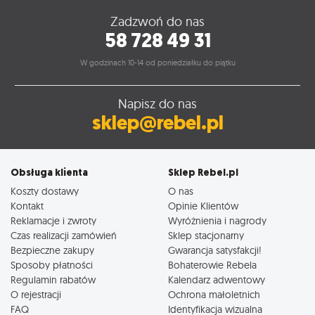
Zadzwoń do nas
58 728 49 31
W godzinach 10-14 od poniedziałku do piątku
Napisz do nas
sklep@rebel.pl
Obsługa klienta
Sklep Rebel.pl
Koszty dostawy
O nas
Kontakt
Opinie Klientów
Reklamacje i zwroty
Wyróżnienia i nagrody
Czas realizacji zamówień
Sklep stacjonarny
Bezpieczne zakupy
Gwarancja satysfakcji!
Sposoby płatności
Bohaterowie Rebela
Regulamin rabatów
Kalendarz adwentowy
O rejestracji
Ochrona małoletnich
FAQ
Identyfikacja wizualna