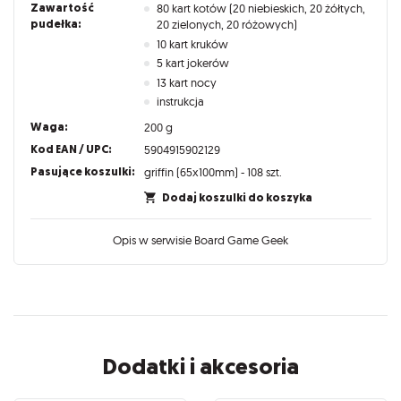
Zawartość
80 kart kotów (20 niebieskich, 20 żółtych,
pudełka:
20 zielonych, 20 różowych)
10 kart kruków
5 kart jokerów
13 kart nocy
instrukcja
Waga:
200 g
Kod EAN / UPC:
5904915902129
Pasujące koszulki:
griffin (65x100mm) - 108 szt.
Dodaj koszulki do koszyka
Opis w serwisie Board Game Geek
Dodatki i akcesoria