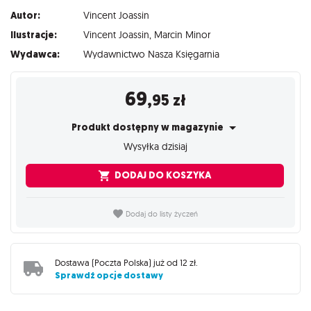
Autor:
Vincent Joassin
Ilustracje:
Vincent Joassin
,
Marcin Minor
Wydawca:
Wydawnictwo Nasza Księgarnia
69
,95
zł
Produkt dostępny w magazynie
Wysyłka dzisiaj
DODAJ DO KOSZYKA
Dodaj do listy życzeń
Dostawa (
Poczta Polska
) już od
12 zł
.
Sprawdź opcje dostawy