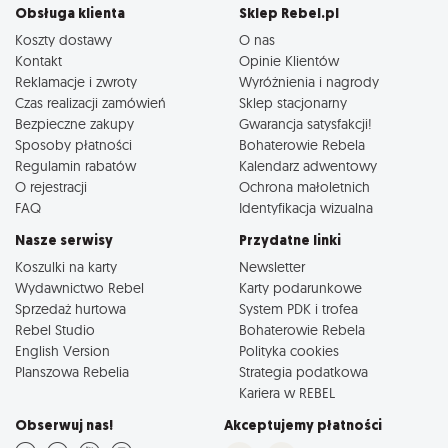
Obsługa klienta
Sklep Rebel.pl
Koszty dostawy
O nas
Kontakt
Opinie Klientów
Reklamacje i zwroty
Wyróżnienia i nagrody
Czas realizacji zamówień
Sklep stacjonarny
Bezpieczne zakupy
Gwarancja satysfakcji!
Sposoby płatności
Bohaterowie Rebela
Regulamin rabatów
Kalendarz adwentowy
O rejestracji
Ochrona małoletnich
FAQ
Identyfikacja wizualna
Nasze serwisy
Przydatne linki
Koszulki na karty
Newsletter
Wydawnictwo Rebel
Karty podarunkowe
Sprzedaż hurtowa
System PDK i trofea
Rebel Studio
Bohaterowie Rebela
English Version
Polityka cookies
Planszowa Rebelia
Strategia podatkowa
Kariera w REBEL
Obserwuj nas!
Akceptujemy płatności