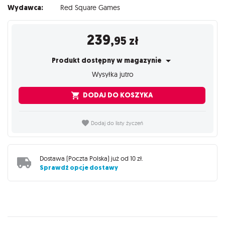
Wydawca:
Red Square Games
239
,95
zł
Produkt dostępny w magazynie
Wysyłka jutro
DODAJ DO KOSZYKA
Dodaj do listy życzeń
Dostawa (
Poczta Polska
) już od
10 zł
.
Sprawdź opcje dostawy