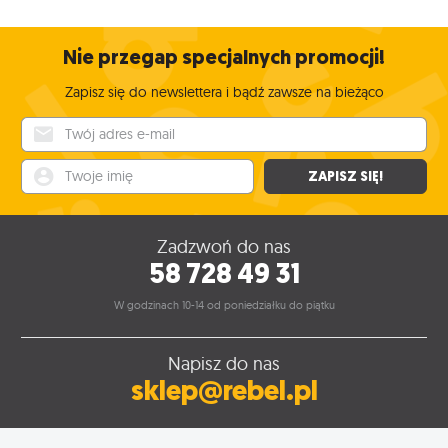
Nie przegap specjalnych promocji!
Zapisz się do newslettera i bądź zawsze na bieżąco
Twój adres e-mail
Twoje imię
ZAPISZ SIĘ!
Zadzwoń do nas
58 728 49 31
W godzinach 10-14 od poniedziałku do piątku
Napisz do nas
sklep@rebel.pl