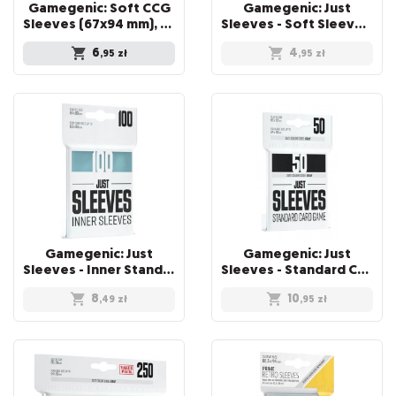
Gamegenic: Soft CCG
Gamegenic: Just
Sleeves (67x94 mm), 100 sztuk
Sleeves - Soft Sleeves (67 x 94 mm) 100 sztuk, Clear
6
4
,95
zł
,95
zł
Gamegenic: Just
Gamegenic: Just
Sleeves - Inner Standard Card Game Sleeves (64x89 mm), 100 sztuk
Sleeves - Standard Card Game Sleeves (66x91 mm), Czarne, 50 sztuk
8
10
,49
zł
,95
zł