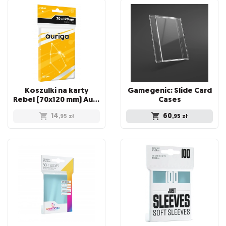
Koszulki na karty
Gamegenic: Slide Card
Rebel (70x120 mm) Auriga Light, 100 sztuk
Cases
14
60
,95
zł
,95
zł