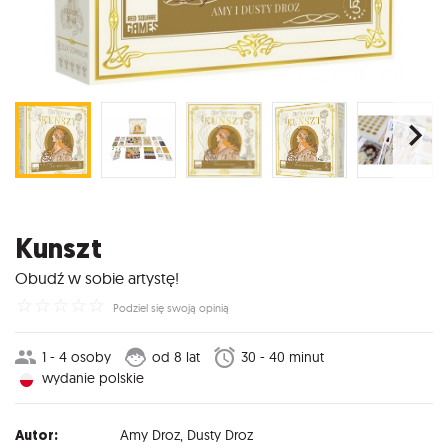
Kunszt
Obudź w sobie artystę!
☆
☆
☆
☆
☆
Podziel się swoją opinią
1 - 4 osoby
od 8 lat
30 - 40 minut
wydanie polskie
Autor:
Amy Droz
,
Dusty Droz