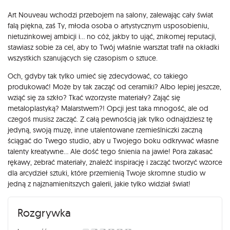
Opis
Art Nouveau wchodzi przebojem na salony, zalewając cały świat
falą piękna, zaś Ty, młoda osoba o artystycznym usposobieniu,
nietuzinkowej ambicji i… no cóż, jakby to ująć, znikomej reputacji,
stawiasz sobie za cel, aby to Twój właśnie warsztat trafił na okładki
wszystkich szanujących się czasopism o sztuce.
Och, gdyby tak tylko umieć się zdecydować, co takiego
produkować! Może by tak zacząć od ceramiki? Albo lepiej jeszcze,
wziąć się za szkło? Tkać wzorzyste materiały? Zająć się
metaloplastyką? Malarstwem?! Opcji jest taka mnogość, ale od
czegoś musisz zacząć. Z całą pewnością jak tylko odnajdziesz tę
jedyną, swoją muzę, inne utalentowane rzemieślniczki zaczną
ściągać do Twego studio, aby u Twojego boku odkrywać własne
talenty kreatywne… Ale dość tego śnienia na jawie! Pora zakasać
rękawy, zebrać materiały, znaleźć inspirację i zacząć tworzyć wzorce
dla arcydzieł sztuki, które przemienią Twoje skromne studio w
jedną z najznamienitszych galerii, jakie tylko widział świat!
Rozgrywka