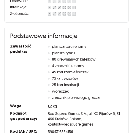
Losowość:
Interakcja:
Złożoność:
Podstawowe informacje
Zawartość
plansza toru renomy
pudełka:
plansza rynku
80 drewnianych kafelków
4 znaczniki renomy
45 kart rzemieślniczek
70 kart wzorów
25 kart inspiracji
woreczek
znacznik pierwszego gracza
Waga:
1,2 kg
Podmiot
Red Square Games S.A., ul. XX Pijarów 5, 31-
gospodarczy:
466 Kraków, Poland,
kontakt@redsquare.games
Kod EAN / UPC:
5904316554156