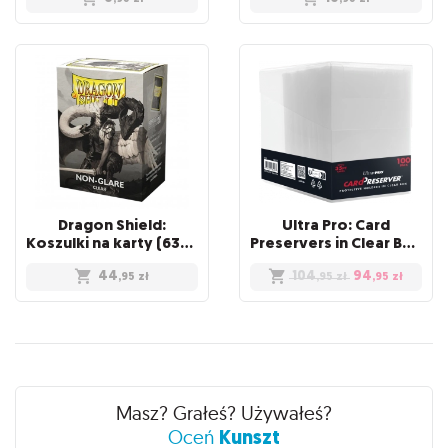
Dragon Shield:
Ultra Pro: Card
Koszulki na karty (63x88 mm) "Standard Size" Non-Glare, 100 sztuk, Clear
Preservers in Clear Box (100)
44
104
94
,95
zł
,95
zł
,95
zł
Recenzje
Masz? Grałeś? Używałeś?
Kunszt
Oceń