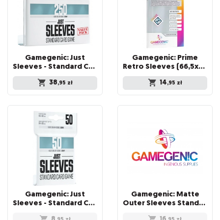
Gamegenic: Just
Gamegenic: Prime
Sleeves - Standard Card Game Sleeves (66x92 mm) - Value Pack, 250 sztuk
Retro Sleeves (66,5x94 mm) 50 sztuk, Clear
38
14
,95
zł
,95
zł
Gamegenic: Just
Gamegenic: Matte
Sleeves - Standard Card Game Sleeves (66x91 mm), 50 sztuk
Outer Sleeves Standard (66x91 mm), 50 sztuk
8
16
,95
zł
,95
zł