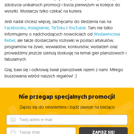
zdobycia unikalnych promocji i bycia pierwszym w kolejce do
wysyłki. Wystarczy tylko czekać na kuriera.
Jeśli nadal chcesz więcej, zachęcamy do śledzenia nas na
Facebooku
,
Instagramie
,
TikToku
i
YouTubie
. Tam nie tylko
informujemy o nadchodzących nowościach od
Wydawnictwa
Rebel
, ale także dostarczamy rozrywki w postaci artykułów,
programów na żywo, wywiadów, konkursów, wydarzeń oraz
prowadzimy jeszcze szerszą dyskusję na temat gier planszowych i
fabularnych.
Graj, baw się i odkrywaj świat planszówek razem z nami. Miłego
buszowania wśród naszych regałów! :)
Nie przegap specjalnych promocji!
Zapisz się do newslettera i bądź zawsze na bieżąco
Twój adres e-mail
Twoje imię
ZAPISZ SIĘ!