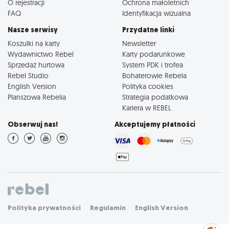
O rejestracji
Ochrona małoletnich
FAQ
Identyfikacja wizualna
Nasze serwisy
Przydatne linki
Koszulki na karty
Newsletter
Wydawnictwo Rebel
Karty podarunkowe
Sprzedaż hurtowa
System PDK i trofea
Rebel Studio
Bohaterowie Rebela
English Version
Polityka cookies
Planszowa Rebelia
Strategia podatkowa
Kariera w REBEL
Obserwuj nas!
Akceptujemy płatności
Polityka prywatności
Regulamin
English Version
Zarządzaj