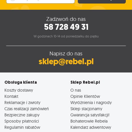
Zadzwoń do nas
58 728 49 31
W godzinach 10-14 od poniedziałku do piątku
Napisz do nas
sklep@rebel.pl
Obsługa klienta
Sklep Rebel.pl
Koszty dostawy
O nas
Kontakt
Opinie Klientów
Reklamacje i zwroty
Wyróżnienia i nagrody
Czas realizacji zamówień
Sklep stacjonarny
Bezpieczne zakupy
Gwarancja satysfakcji!
Sposoby płatności
Bohaterowie Rebela
Regulamin rabatów
Kalendarz adwentowy