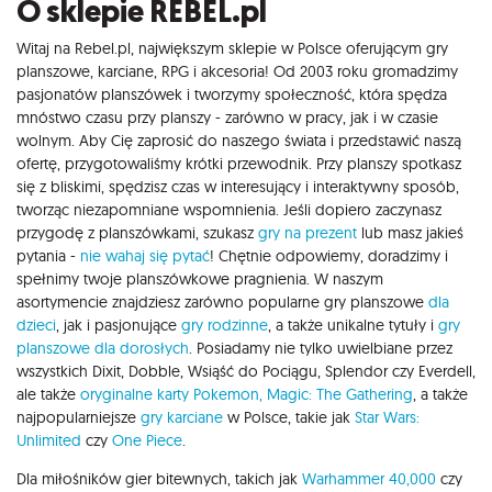
O sklepie REBEL.pl
Witaj na Rebel.pl, największym sklepie w Polsce oferującym gry
planszowe, karciane, RPG i akcesoria! Od 2003 roku gromadzimy
pasjonatów planszówek i tworzymy społeczność, która spędza
mnóstwo czasu przy planszy - zarówno w pracy, jak i w czasie
wolnym. Aby Cię zaprosić do naszego świata i przedstawić naszą
ofertę, przygotowaliśmy krótki przewodnik. Przy planszy spotkasz
się z bliskimi, spędzisz czas w interesujący i interaktywny sposób,
tworząc niezapomniane wspomnienia. Jeśli dopiero zaczynasz
przygodę z planszówkami, szukasz
gry na prezent
lub masz jakieś
pytania -
nie wahaj się pytać
! Chętnie odpowiemy, doradzimy i
spełnimy twoje planszówkowe pragnienia. W naszym
asortymencie znajdziesz zarówno popularne gry planszowe
dla
dzieci
, jak i pasjonujące
gry rodzinne
, a także unikalne tytuły i
gry
planszowe dla dorosłych
. Posiadamy nie tylko uwielbiane przez
wszystkich Dixit, Dobble, Wsiąść do Pociągu, Splendor czy Everdell,
ale także
oryginalne karty Pokemon,
Magic: The Gathering
, a także
najpopularniejsze
gry karciane
w Polsce, takie jak
Star Wars:
Unlimited
czy
One Piece
.
Dla miłośników gier bitewnych, takich jak
Warhammer 40,000
czy