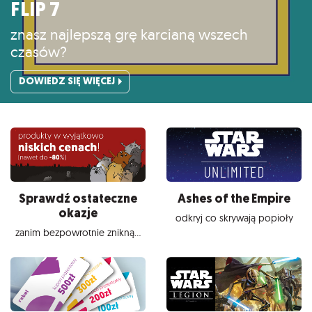
FLIP 7
znasz najlepszą grę karcianą wszech
czasów?
DOWIEDZ SIĘ WIĘCEJ
Sprawdź ostateczne
Ashes of the Empire
okazje
odkryj co skrywają popioły
zanim bezpowrotnie znikną...