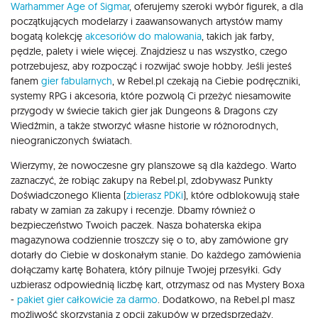
Warhammer Age of Sigmar
, oferujemy szeroki wybór figurek, a dla
początkujących modelarzy i zaawansowanych artystów mamy
bogatą kolekcję
akcesoriów do malowania
, takich jak farby,
pędzle, palety i wiele więcej. Znajdziesz u nas wszystko, czego
potrzebujesz, aby rozpocząć i rozwijać swoje hobby. Jeśli jesteś
fanem
gier fabularnych
, w Rebel.pl czekają na Ciebie podręczniki,
systemy RPG i akcesoria, które pozwolą Ci przeżyć niesamowite
przygody w świecie takich gier jak Dungeons & Dragons czy
Wiedźmin, a także stworzyć własne historie w różnorodnych,
nieograniczonych światach.
Wierzymy, że nowoczesne gry planszowe są dla każdego. Warto
zaznaczyć, że robiąc zakupy na Rebel.pl, zdobywasz Punkty
Doświadczonego Klienta (
zbierasz PDKi
), które odblokowują stałe
rabaty w zamian za zakupy i recenzje. Dbamy również o
bezpieczeństwo Twoich paczek. Nasza bohaterska ekipa
magazynowa codziennie troszczy się o to, aby zamówione gry
dotarły do Ciebie w doskonałym stanie. Do każdego zamówienia
dołączamy kartę Bohatera, który pilnuje Twojej przesyłki. Gdy
uzbierasz odpowiednią liczbę kart, otrzymasz od nas Mystery Boxa
-
pakiet gier całkowicie za darmo
. Dodatkowo, na Rebel.pl masz
możliwość skorzystania z opcji zakupów w przedsprzedaży,