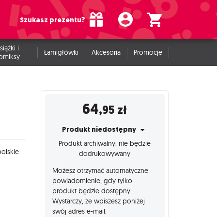
Szukasz prezentu?
siążki i
Łamigłówki
Akcesoria
Promocje
omiksy
64
,95
zł
Produkt niedostępny
Produkt archiwalny: nie będzie
olskie
dodrukowywany
Możesz otrzymać automatyczne
powiadomienie, gdy tylko
produkt będzie dostępny.
Wystarczy, że wpiszesz poniżej
swój adres e-mail.