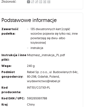
Złożoność:
Podstawowe informacje
Zawartość
135 dwustronnych kart (część
pudełka:
wzorów pojawia się tylko raz, inne
powtarzają się dwu- albo
trzykrotnie)
instrukcja
Instrukcja i inne
Miszmasz_instrukcja_PL.pdf
pliki:
Waga:
240 g
Podmiot
Rebel Sp. z o.o., ul. Budowlanych 64c,
gospodarczy:
80-298, Gdańsk, Poland,
wydawnictwo@rebel.pl
Kod
INT151/CGTI01-PL
producenta:
Kod EAN / UPC:
5902650611788
Kraj
Chiny