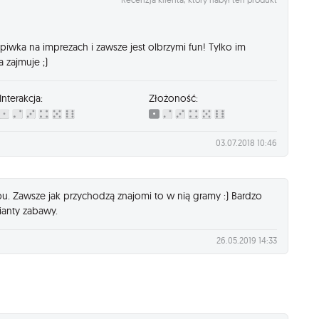
iwka na imprezach i zawsze jest olbrzymi fun! Tylko im
 zajmuje ;)
Interakcja:
Złożoność:
03.07.2018 10:46
pu. Zawsze jak przychodzą znajomi to w nią gramy :) Bardzo
ianty zabawy.
26.05.2019 14:33