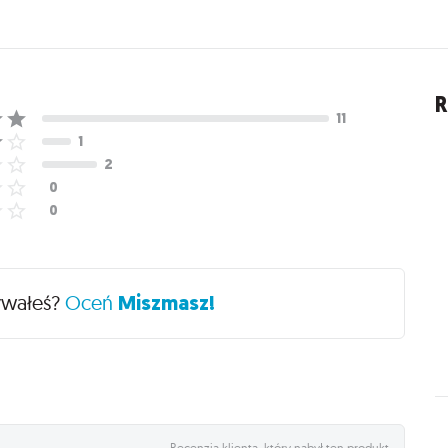
R
ywałeś?
Oceń
Miszmasz!
Recenzja klienta, który nabył ten produkt