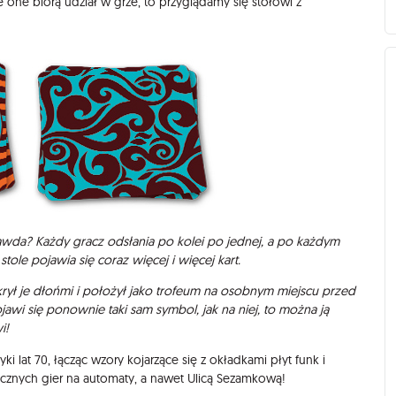
e one biorą udział w grze, to przyglądamy się stołowi z
rawda? Każdy gracz odsłania po kolei po jednej, a po każdym
ole pojawia się coraz więcej i więcej kart.
rył je dłońmi i położył jako trofeum na osobnym miejscu przed
jawi się ponownie taki sam symbol, jak na niej, to można ją
i!
ki lat 70, łącząc wzory kojarzące się z okładkami płyt funk i
cznych gier na automaty, a nawet Ulicą Sezamkową!