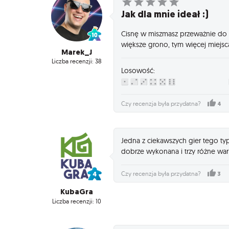
Jak dla mnie ideał :)
Cisnę w miszmasz przeważnie do p
większe grono, tym więcej miejsca
Marek_J
Liczba recenzji: 38
Losowość:
4
Czy recenzja była przydatna?
Jedna z ciekawszych gier tego ty
dobrze wykonana i trzy różne war
3
Czy recenzja była przydatna?
KubaGra
Liczba recenzji: 10