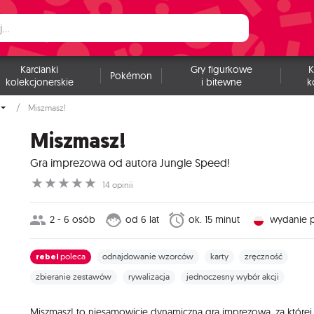
Karcianki
Gry figurkowe
K
Pokémon
kolekcjonerskie
i bitewne
k
Miszmasz!
Miszmasz!
Gra imprezowa od autora Jungle Speed!
☆
☆
☆
☆
☆
14 opinii
2 - 6 osób
od 6 lat
ok. 15 minut
wydanie p
rebel
poleca
odnajdowanie wzorców
karty
zręczność
zbieranie zestawów
rywalizacja
jednoczesny wybór akcji
Miszmasz! to niesamowicie dynamiczna gra imprezowa, za której