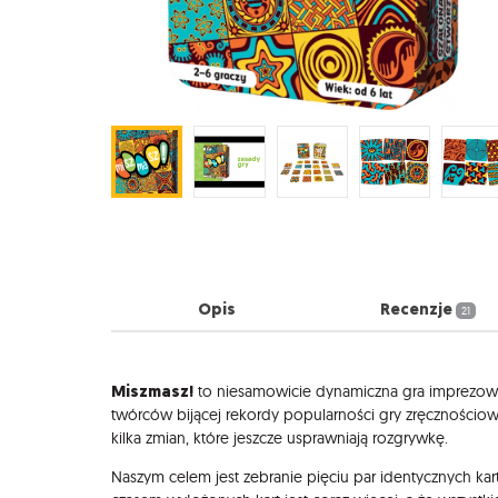
Opis
Recenzje
21
Opis
Miszmasz!
to niesamowicie dynamiczna gra imprezowa
twórców bijącej rekordy popularności gry zręcznościow
kilka zmian, które jeszcze usprawniają rozgrywkę.
Naszym celem jest zebranie pięciu par identycznych kar