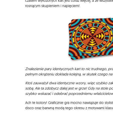
czasem wyłożonych kart jest coraz więcej, a że wszystki
rosnącym skupieniem i napięciem!
Znalezienie pary identycznych kart to nic trudnego, p
pełnym okrążeniu dokłada kolejną, w skutek czego na st
Ktoś zauważył dwa identyczne wzory, więc szybko zak
sobą. Ale ta zdobycz dalej jest w grze! Gdy na stole po
szybko wskazać i odebrać poprzedniemu właścicielow
Ach te kolory! Graficznie gra mocno nawiązuje do stylisty
disco oraz barwną modą tego okresu z motywami klasy