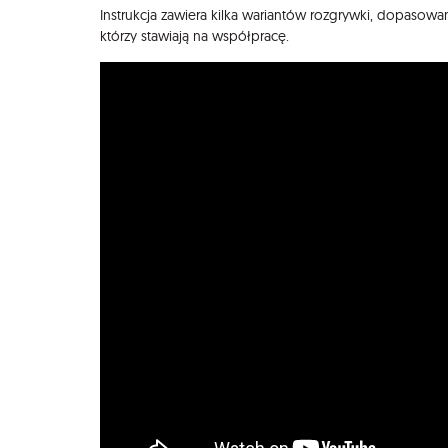
Instrukcja zawiera kilka wariantów rozgrywki, dopasowan
którzy stawiają na współpracę.