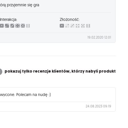
rą przyjemnie się gra
Interakcja:
Złożoność:
19.02.2020 12:01
pokazuj tylko recenzje klientów, którzy nabyli produkt
chwycone. Polecam na nudę :)
24.08.2023 09:19