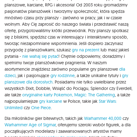
planszowe, karciane, RPG i akcesoria! Od 2003 roku gromadzimy
pasjonatów planszówek i tworzymy społeczność, która spędza
mnóstwo czasu przy planszy - zarówno w pracy, jak i w czasie
wolnym. Aby Cię zaprosić do naszego świata i przedstawić naszą
ofertę, przygotowaliśmy krótki przewodnik. Przy planszy spotkasz
się z bliskimi, spędzisz czas w interesujący i interaktywny sposób,
tworząc niezapomniane wspomnienia. Jeśli dopiero zaczynasz
przygodę z planszówkami, szukasz
gry na prezent
lub masz jakieś
pytania -
nie wahaj się pytać
! Chętnie odpowiemy, doradzimy i
spełnimy twoje planszówkowe pragnienia. W naszym
asortymencie znajdziesz zarówno popularne gry planszowe
dla
dzieci
, jak i pasjonujące
gry rodzinne
, a także unikalne tytuły i
gry
planszowe dla dorosłych
. Posiadamy nie tylko uwielbiane przez
wszystkich Dixit, Dobble, Wsiąść do Pociągu, Splendor czy Everdell,
ale także
oryginalne karty Pokemon,
Magic: The Gathering
, a także
najpopularniejsze
gry karciane
w Polsce, takie jak
Star Wars:
Unlimited
czy
One Piece
.
Dla miłośników gier bitewnych, takich jak
Warhammer 40,000
czy
Warhammer Age of Sigmar
, oferujemy szeroki wybór figurek, a dla
początkujących modelarzy i zaawansowanych artystów mamy