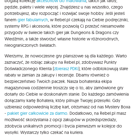
bogatą kolekcję
akcesoriów do malowania
, takich jak farby,
pędzle, palety i wiele więcej. Znajdziesz u nas wszystko, czego
potrzebujesz, aby rozpocząć i rozwijać swoje hobby. Jeśli jesteś
fanem
gier fabularnych
, w Rebel.pl czekają na Ciebie podręczniki,
systemy RPG i akcesoria, które pozwolą Ci przeżyć niesamowite
przygody w świecie takich gier jak Dungeons & Dragons czy
Wiedźmin, a także stworzyć własne historie w różnorodnych,
nieograniczonych światach.
Wierzymy, że nowoczesne gry planszowe są dla każdego. Warto
zaznaczyć, że robiąc zakupy na Rebel.pl, zdobywasz Punkty
Doświadczonego Klienta (
zbierasz PDKi
), które odblokowują stałe
rabaty w zamian za zakupy i recenzje. Dbamy również o
bezpieczeństwo Twoich paczek. Nasza bohaterska ekipa
magazynowa codziennie troszczy się o to, aby zamówione gry
dotarły do Ciebie w doskonałym stanie. Do każdego zamówienia
dołączamy kartę Bohatera, który pilnuje Twojej przesyłki. Gdy
uzbierasz odpowiednią liczbę kart, otrzymasz od nas Mystery Boxa
-
pakiet gier całkowicie za darmo
. Dodatkowo, na Rebel.pl masz
możliwość skorzystania z opcji zakupów w przedsprzedaży,
zdobycia unikalnych promocji i bycia pierwszym w kolejce do
wysyłki. Wystarczy tylko czekać na kuriera.