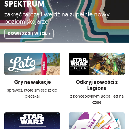
SPEKTRUM
zakręć tarczą i wejdź na zupełnie nowy
poziom skojarzeń
DOWIEDZ SIĘ WIĘCEJ
Gry na wakacje
Odkryj nowości z
Legionu
sprawdź, które zmieścisz do
plecaka!
z koncepcyjnym Boba Fett na
czele