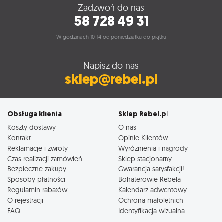
Zadzwoń do nas
58 728 49 31
W godzinach 10-14 od poniedziałku do piątku
Napisz do nas
sklep@rebel.pl
Obsługa klienta
Sklep Rebel.pl
Koszty dostawy
O nas
Kontakt
Opinie Klientów
Reklamacje i zwroty
Wyróżnienia i nagrody
Czas realizacji zamówień
Sklep stacjonarny
Bezpieczne zakupy
Gwarancja satysfakcji!
Sposoby płatności
Bohaterowie Rebela
Regulamin rabatów
Kalendarz adwentowy
O rejestracji
Ochrona małoletnich
FAQ
Identyfikacja wizualna