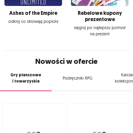
Ashes of the Empire
Rebelowe kupony
prezentowe
odkryj co skrywają popioły
sięgnij po najlepszy pomysł
na prezent
Nowości w ofercie
Gry planszowe
Karcia
Podręczniki RPG
i towarzyskie
kolekcjon