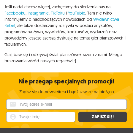
Jeśli nadal chcesz więcej, zachęcamy do śledzenia nas na
Facebooku
,
Instagramie
,
TikToku
i
YouTubie
. Tam nie tylko
informujemy o nadchodzących nowościach od
Wydawnictwa
Rebel
, ale także dostarczamy rozrywki w postaci artykułów,
programów na żywo, wywiadów, konkursów, wydarzeń oraz
prowadzimy jeszcze szerszą dyskusję na temat gier planszowych i
fabularnych.
Graj, baw się i odkrywaj świat planszówek razem z nami. Miłego
buszowania wśród naszych regałów! :)
Nie przegap specjalnych promocji!
Zapisz się do newslettera i bądź zawsze na bieżąco
Twój adres e-mail
Twoje imię
ZAPISZ SIĘ!