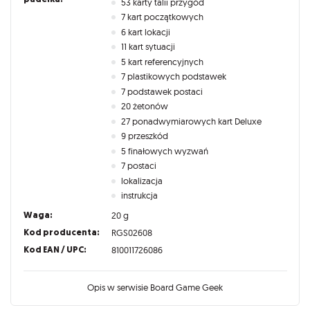
53 karty talii przygód
7 kart początkowych
6 kart lokacji
11 kart sytuacji
5 kart referencyjnych
7 plastikowych podstawek
7 podstawek postaci
20 żetonów
27 ponadwymiarowych kart Deluxe
9 przeszkód
5 finałowych wyzwań
7 postaci
lokalizacja
instrukcja
Waga:
20 g
Kod producenta:
RGS02608
Kod EAN / UPC:
810011726086
Opis w serwisie Board Game Geek