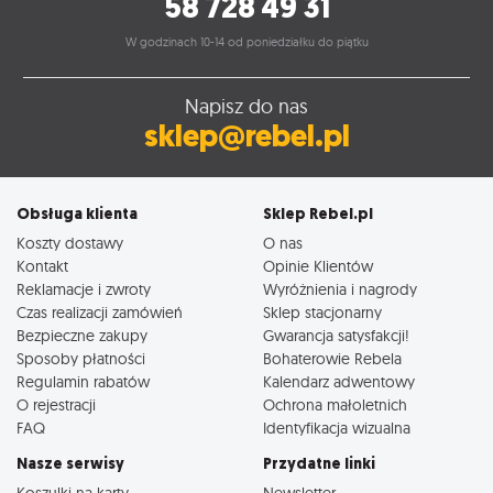
58 728 49 31
W godzinach 10-14 od poniedziałku do piątku
Napisz do nas
sklep@rebel.pl
Obsługa klienta
Sklep Rebel.pl
Koszty dostawy
O nas
Kontakt
Opinie Klientów
Reklamacje i zwroty
Wyróżnienia i nagrody
Czas realizacji zamówień
Sklep stacjonarny
Bezpieczne zakupy
Gwarancja satysfakcji!
Sposoby płatności
Bohaterowie Rebela
Regulamin rabatów
Kalendarz adwentowy
O rejestracji
Ochrona małoletnich
FAQ
Identyfikacja wizualna
Nasze serwisy
Przydatne linki
Koszulki na karty
Newsletter