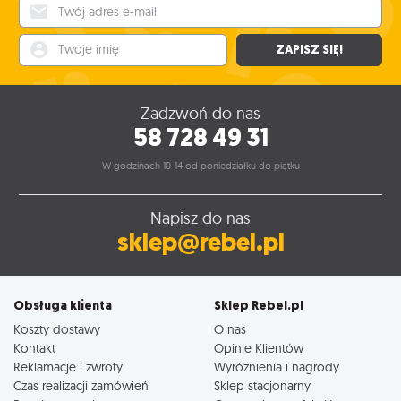
Twój adres e-mail
Twoje imię
ZAPISZ SIĘ!
Zadzwoń do nas
58 728 49 31
W godzinach 10-14 od poniedziałku do piątku
Napisz do nas
sklep@rebel.pl
Obsługa klienta
Sklep Rebel.pl
Koszty dostawy
O nas
Kontakt
Opinie Klientów
Reklamacje i zwroty
Wyróżnienia i nagrody
Czas realizacji zamówień
Sklep stacjonarny