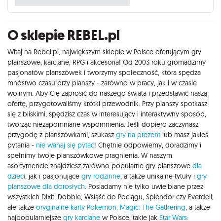
O sklepie REBEL.pl
Witaj na Rebel.pl, największym sklepie w Polsce oferującym gry
planszowe, karciane, RPG i akcesoria! Od 2003 roku gromadzimy
pasjonatów planszówek i tworzymy społeczność, która spędza
mnóstwo czasu przy planszy - zarówno w pracy, jak i w czasie
wolnym. Aby Cię zaprosić do naszego świata i przedstawić naszą
ofertę, przygotowaliśmy krótki przewodnik. Przy planszy spotkasz
się z bliskimi, spędzisz czas w interesujący i interaktywny sposób,
tworząc niezapomniane wspomnienia. Jeśli dopiero zaczynasz
przygodę z planszówkami, szukasz
gry na prezent
lub masz jakieś
pytania -
nie wahaj się pytać
! Chętnie odpowiemy, doradzimy i
spełnimy twoje planszówkowe pragnienia. W naszym
asortymencie znajdziesz zarówno popularne gry planszowe
dla
dzieci
, jak i pasjonujące
gry rodzinne
, a także unikalne tytuły i
gry
planszowe dla dorosłych
. Posiadamy nie tylko uwielbiane przez
wszystkich Dixit, Dobble, Wsiąść do Pociągu, Splendor czy Everdell,
ale także
oryginalne karty Pokemon,
Magic: The Gathering
, a także
najpopularniejsze
gry karciane
w Polsce, takie jak
Star Wars: