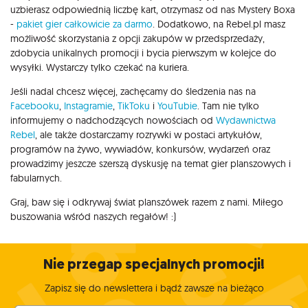
uzbierasz odpowiednią liczbę kart, otrzymasz od nas Mystery Boxa
-
pakiet gier całkowicie za darmo
. Dodatkowo, na Rebel.pl masz
możliwość skorzystania z opcji zakupów w przedsprzedaży,
zdobycia unikalnych promocji i bycia pierwszym w kolejce do
wysyłki. Wystarczy tylko czekać na kuriera.
Jeśli nadal chcesz więcej, zachęcamy do śledzenia nas na
Facebooku
,
Instagramie
,
TikToku
i
YouTubie
. Tam nie tylko
informujemy o nadchodzących nowościach od
Wydawnictwa
Rebel
, ale także dostarczamy rozrywki w postaci artykułów,
programów na żywo, wywiadów, konkursów, wydarzeń oraz
prowadzimy jeszcze szerszą dyskusję na temat gier planszowych i
fabularnych.
Graj, baw się i odkrywaj świat planszówek razem z nami. Miłego
buszowania wśród naszych regałów! :)
Nie przegap specjalnych promocji!
Zapisz się do newslettera i bądź zawsze na bieżąco