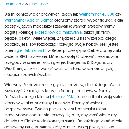
Unlimited
czy
One Piece
.
Dla miłośników gier bitewnych, takich jak
Warhammer 40,000
czy
Warhammer Age of Sigmar
, oferujemy szeroki wybór figurek, a dla
początkujących modelarzy i zaawansowanych artystów mamy
bogatą kolekcję
akcesoriów do malowania
, takich jak farby,
pędzle, palety i wiele więcej. Znajdziesz u nas wszystko, czego
potrzebujesz, aby rozpocząć i rozwijać swoje hobby. Jeśli jesteś
fanem
gier fabularnych
, w Rebel.pl czekają na Ciebie podręczniki,
systemy RPG i akcesoria, które pozwolą Ci przeżyć niesamowite
przygody w świecie takich gier jak Dungeons & Dragons czy
Wiedźmin, a także stworzyć własne historie w różnorodnych,
nieograniczonych światach.
Wierzymy, że nowoczesne gry planszowe są dla każdego. Warto
zaznaczyć, że robiąc zakupy na Rebel.pl, zdobywasz Punkty
Doświadczonego Klienta (
zbierasz PDKi
), które odblokowują stałe
rabaty w zamian za zakupy i recenzje. Dbamy również o
bezpieczeństwo Twoich paczek. Nasza bohaterska ekipa
magazynowa codziennie troszczy się o to, aby zamówione gry
dotarły do Ciebie w doskonałym stanie. Do każdego zamówienia
dołączamy kartę Bohatera, który pilnuje Twojej przesyłki. Gdy