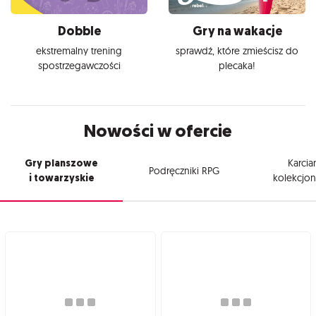
Dobble
Gry na wakacje
ekstremalny trening
sprawdź, które zmieścisz do
spostrzegawczości
plecaka!
Nowości w ofercie
Gry planszowe
Karcia
Podręczniki RPG
i towarzyskie
kolekcjon