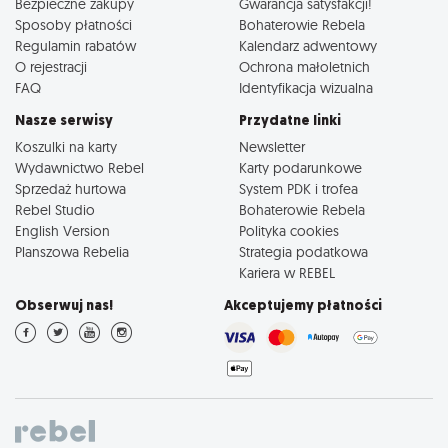
Bezpieczne zakupy
Gwarancja satysfakcji!
Sposoby płatności
Bohaterowie Rebela
Regulamin rabatów
Kalendarz adwentowy
O rejestracji
Ochrona małoletnich
FAQ
Identyfikacja wizualna
Nasze serwisy
Przydatne linki
Koszulki na karty
Newsletter
Wydawnictwo Rebel
Karty podarunkowe
Sprzedaż hurtowa
System PDK i trofea
Rebel Studio
Bohaterowie Rebela
English Version
Polityka cookies
Planszowa Rebelia
Strategia podatkowa
Kariera w REBEL
Obserwuj nas!
Akceptujemy płatności