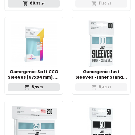
60
11
,95
zł
,95
zł
Gamegenic: Soft CCG
Gamegenic: Just
Sleeves (67x94 mm), 100 sztuk
Sleeves - Inner Standard Card Game Sleeves (64x89 mm), 100 sztuk
6
8
,95
zł
,49
zł