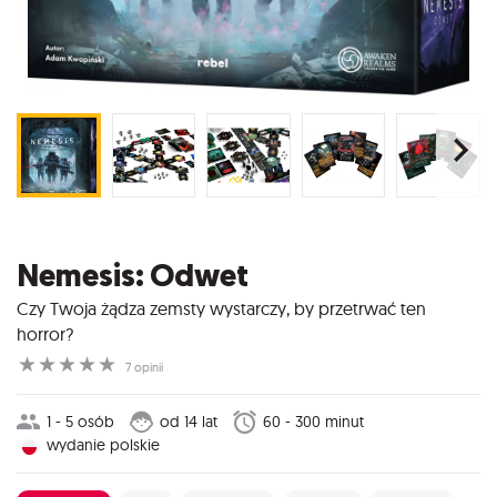
Nemesis: Odwet
Czy Twoja żądza zemsty wystarczy, by przetrwać ten
horror?
☆
☆
☆
☆
☆
7 opinii
1 - 5 osób
od 14 lat
60 - 300 minut
wydanie polskie