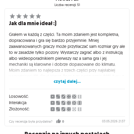
Liczba recenzji: 51
Jak dla mnie ideał :)
Grałem w każdą z części. Ta moim zdaniem jest kompletna,
dopracowana i gra się bardzo przyjemnie. Mniej
zaawansowanych graczy może przytłaczać sam rozmiar gry ale
to w zasadzie tylko pozory. Wystarczy zagrać albo z instrukcją
albo wideoporadnikiem pierwszy raz a sama gra i jej
mechaniki są klarowne i dobrze dopasowane do klimatu.
Moim zdaniem to najlepsza z trzech części przy najsłabiej
wypadającej "2". Czuć klimat. Poza tym praktycznie 80% funu z
czytaj dalej...
gry to ukryte cele każdego z graczy oraz sposoby jak je
zrealizujemy aby nie zdradzić się współgraczom ;) Tak więc
Nemesis Odwet obok Diuny Imperium ląduje w moim
Losowość:
absolutnym TOP ulubionych gier planszowych, do których
Interakcja:
nigdy nie odmówię partyjki.
Złożoność:
03.05.2026 21:37
Czy recenzja była przydatna?
0
Recenzje na innych portalach