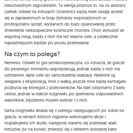
nieuchwytnym zagrożeniem. Ta wersja przynosi to, na co wszyscy
czekali: odwet na intruzach! Uczestnicy będą mieli okazję wcielić
się w zaprawionych w boju żołnierzy wyposażonych w
profesjonalny sprzęt, wysłanych do bazy opanowanej przez
śmiertelnie niebezpieczne kosmiczne monstra. Choć wyruszyli ze
wspólną misją, każdy z nich ma też własne cele, a ostatecznie
najważniejszym będzie po prostu przetrwanie.
Na czym to polega?
Nemesis: Odwet to gra semikooperacyjna, co oznacza, że gracze
do pewnego momentu współpracują, jednak każdy z nich ma
odmienne, tajne cele do samodzielnej realizacji. Niektóre są
związane z eksploracją, inne z walką, jeszcze inne będą wymagały
pozbycia się któregoś z przeciwników. Na start otrzymamy 2 karty
celów, jednak w trakcie rozgrywki, po spełnieniu odpowiednich
warunków, będziemy musieli wybrać 1 z nich.
Sama rozgrywka składa się z szeregu następujących po sobie tur
graczy, w ramach których najpierw wykonujemy akcje i
rozpatrujemy ich skutki, następnie staramy się przetrwać ataki
intruzów, by na koniec zmierzyć się z efektem dobranej karty