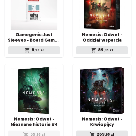
Gamegenic: Just
Nemesis: Odwet -
Sleeves - Board Game Sleeves (46 x 71 mm) 50 sztuk, Clear
Oddział wsparcia
8
89
,95
zł
,95
zł
Nemesis: Odwet -
Nemesis: Odwet -
Nieznane historie #4
Krwiopijcy
59
269
,95
zł
,95
zł