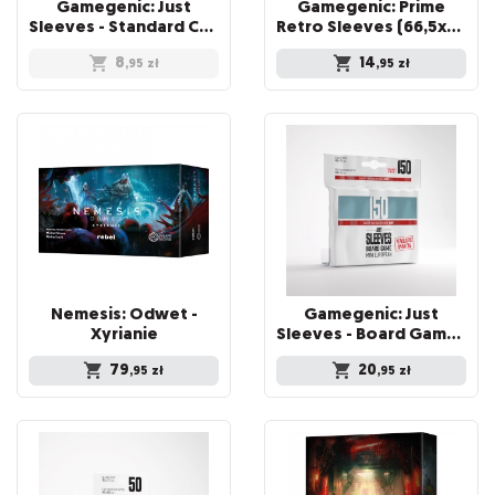
Gamegenic: Just
Gamegenic: Prime
Sleeves - Standard Card Game Sleeves (66x91 mm), 50 sztuk
Retro Sleeves (66,5x94 mm) 50 sztuk, Clear
8
14
,95
zł
,95
zł
Nemesis: Odwet -
Gamegenic: Just
Xyrianie
Sleeves - Board Game Sleeves (46 x 71 mm) 150 sztuk, Clear
79
20
,95
zł
,95
zł