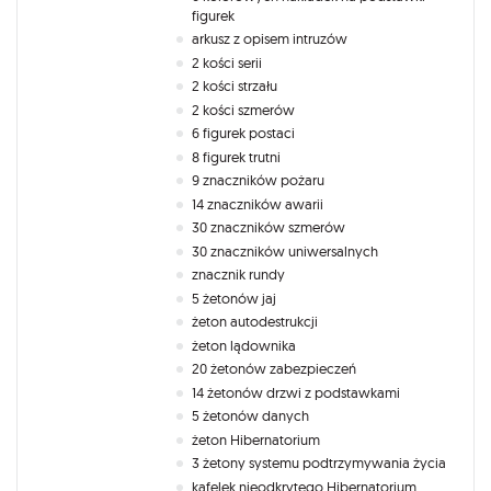
figurek
arkusz z opisem intruzów
2 kości serii
2 kości strzału
2 kości szmerów
6 figurek postaci
8 figurek trutni
9 znaczników pożaru
14 znaczników awarii
30 znaczników szmerów
30 znaczników uniwersalnych
znacznik rundy
5 żetonów jaj
żeton autodestrukcji
żeton lądownika
20 żetonów zabezpieczeń
14 żetonów drzwi z podstawkami
5 żetonów danych
żeton Hibernatorium
3 żetony systemu podtrzymywania życia
kafelek nieodkrytego Hibernatorium