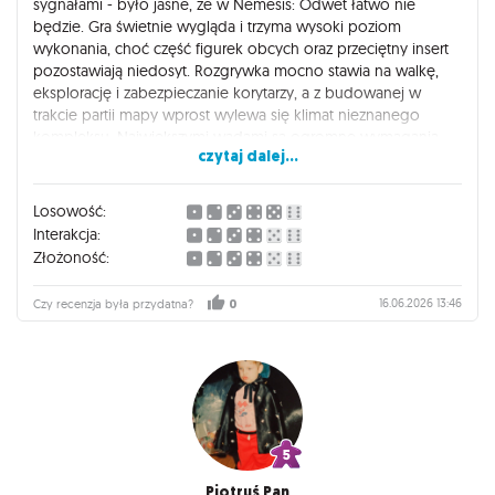
sygnałami - było jasne, że w Nemesis: Odwet łatwo nie
będzie. Gra świetnie wygląda i trzyma wysoki poziom
wykonania, choć część figurek obcych oraz przeciętny insert
pozostawiają niedosyt. Rozgrywka mocno stawia na walkę,
eksplorację i zabezpieczanie korytarzy, a z budowanej w
trakcie partii mapy wprost wylewa się klimat nieznanego
kompleksu. Największymi wadami są ogromne wymagania
czytaj dalej...
dotyczące miejsca na stole, spory wpływ losowości oraz
słabszy tryb solo. Mimo to dzięki świetnej atmosferze i dużej
regrywalności Nemesis: Odwet zasługuje u mnie na mocne
Losowość:
8/10. A jeśli gracie w większym gronie i jesteście fanami Aliena
Interakcja:
i Nemesisa - baa, to nawet może być dla Was 9/10, gdyż gra
Złożoność:
jest wyraźnie lepsza od Nemesis Lockdown.
16.06.2026 13:46
Czy recenzja była przydatna?
0
Piotruś Pan