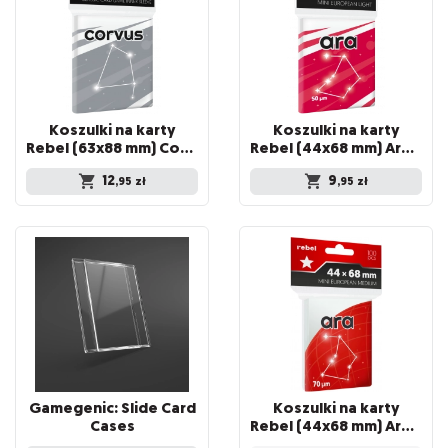
Koszulki na karty
Koszulki na karty
Rebel (63x88 mm) Corvus Inner Sleeve Light, 100 sztuk
Rebel (44x68 mm) Ara Light, 100 sztuk
12
9
,95
zł
,95
zł
Gamegenic: Slide Card
Koszulki na karty
Cases
Rebel (44x68 mm) Ara Medium, 100 sztuk