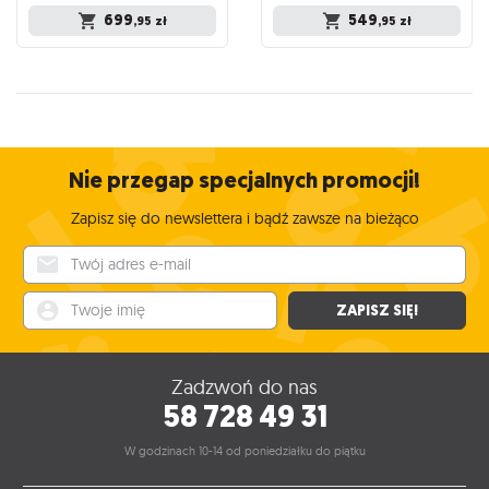
699
549
,95
zł
,95
zł
Nie przegap specjalnych promocji!
Zapisz się do newslettera i bądź zawsze na bieżąco
Twój adres e-mail
Twoje imię
ZAPISZ SIĘ!
Zadzwoń do nas
58 728 49 31
W godzinach 10-14 od poniedziałku do piątku