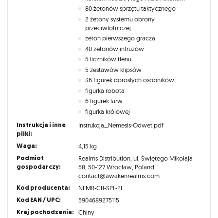
80 żetonów sprzętu taktycznego
2 żetony systemu obrony
przeciwlotniczej
żeton pierwszego gracza
40 żetonów intruzów
5 liczników tlenu
5 zestawów klipsów
36 figurek dorosłych osobników
figurka robota
6 figurek larw
figurka królowej
Instrukcja i inne
Instrukcja_Nemesis-Odwet.pdf
pliki:
Waga:
4,15 kg
Podmiot
Realms Distribution, ul. Świętego Mikołaja
gospodarczy:
58, 50-127 Wrocław, Poland,
contact@awakenrealms.com
Kod producenta:
NEMR-CB-SPL-PL
Kod EAN / UPC:
5904689275115
Kraj pochodzenia:
Chiny