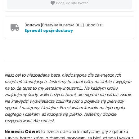
Dodaj do listy życzeń
Dostawa (
Przesyłka kurierska DHL
) już od
0 zł
.
Sprawdź opcje dostawy
Opis
Nasz cel to niezbadana baza, niedostępna dla zewnętrznych
urządzeń skanujących. Jesteśmy tu zdani tylko na siebie i wygląda
na to, że teraz to my jesteśmy intruzami… Na każdym kroku
znajdujemy ślady walki i użycia broni, ale nigdzie nie widać zwłok.
Na krawędzi wyświetlacza czujnika ruchu pojawia się pierwszy
sygnał. I następny. I kolejne. Przestawiam karabin na tryb ognia
ciągłego i czekam, aż rozpęta się piekło. Jesteśmy dobrze
przygotowani. Ale oni też.
Nemesis: Odwet
to trzecia odsłona klimatycznej gry z gatunku
survival horror, której głównymi motywami są blef, zdrada i walka z