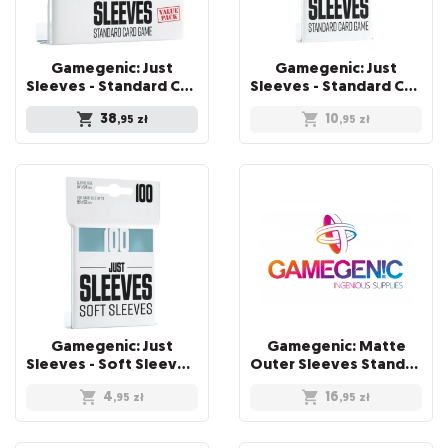
Gamegenic: Just
Gamegenic: Just
Sleeves - Standard Card Game Sleeves (66x92 mm) - Value Pack, 250 sztuk
Sleeves - Standard Card Game Sleeves (66x91 mm), Czarne, 50 sztuk
38
10
,95
zł
,95
zł
Gamegenic: Just
Gamegenic: Matte
Sleeves - Soft Sleeves (67 x 94 mm) 100 sztuk, Clear
Outer Sleeves Standard (66x91 mm), 50 sztuk
4
16
,95
zł
,95
zł