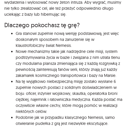
wydarzenia i wylosować nowy żeton intruza. Aby wygrać, musimy
nie tylko zrealizować cel, ale też przeżyć odpowiednio długo
uciekając z bazy lub hibernując się.
Dlaczego pokochasz tę grę?
Gra stanowi zupełnie nową wersję podstawową, jest więc
doskonałym sposobem na zanurzenie się w
klaustrofobiczny świat Nemesis.
Nowe mechanizmy takie jak nadrzędne cele misji, system
podtrzymywania życia w bazie i związana z nim utrata tlenu
czy modularna plansza zmieniająca się z każdą rozgrywką z
pewnością zainteresują fanów serii, którzy znają już każdy
zakamarek kosmicznego transportowca i bazy na Marsie.
Na tę wyjątkowo niebezpieczną misję zostało wysłane 6
zupełnie nowych postaci z solidnym doświadczeniem w
boju: oficer, inżynier wojskowy, skautka, operatorka broni
ciężkiej, najemnik i ratowniczka medyczna. Każda postać ma
oczywiście własne cechy, które mogą pomóc w realizacji
niektórych celów.
Podobnie jak w przypadku klasycznego Nemesis, samo
otwieranie pudełka z grą jest niezwykle ekscytujące.