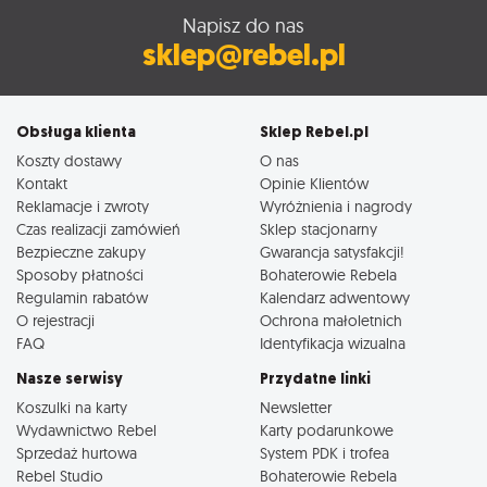
Napisz do nas
sklep@rebel.pl
Obsługa klienta
Sklep Rebel.pl
Koszty dostawy
O nas
Kontakt
Opinie Klientów
Reklamacje i zwroty
Wyróżnienia i nagrody
Czas realizacji zamówień
Sklep stacjonarny
Bezpieczne zakupy
Gwarancja satysfakcji!
Sposoby płatności
Bohaterowie Rebela
Regulamin rabatów
Kalendarz adwentowy
O rejestracji
Ochrona małoletnich
FAQ
Identyfikacja wizualna
Nasze serwisy
Przydatne linki
Koszulki na karty
Newsletter
Wydawnictwo Rebel
Karty podarunkowe
Sprzedaż hurtowa
System PDK i trofea
Rebel Studio
Bohaterowie Rebela