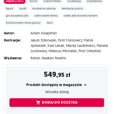
rebel
poleca
horror
science fiction
rywalizacja
współpraca
figurki
kostki
modularna plansza
eliminacja graczy
gra kooperacyjna
odkrywanie terenu
walka aktywowana kartami
zróżnicowane moce graczy
karty
Autor:
Adam Kwapiński
Ilustracje:
Jakub Dzikowski
,
Piotr Foksowicz
,
Patryk
Jędraszek
,
Ewa Labak
,
Maciej Laszkiewicz
,
Pamela
Łuniewska
,
Mateusz Michalski
,
Piotr Orleański
Wydawca:
Rebel
,
Awaken Realms
549
,95
zł
Produkt dostępny w magazynie
Wysyłka dzisiaj
DODAJ DO KOSZYKA