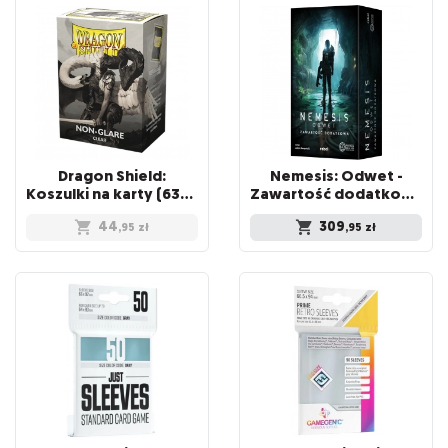
Dragon Shield:
Nemesis: Odwet -
Koszulki na karty (63x88 mm) "Standard Size" Non-Glare, 100 sztuk, Clear
Zawartość dodatkowa
44
309
,95
zł
,95
zł