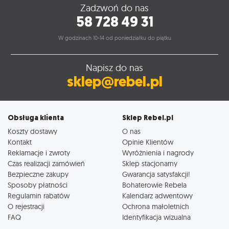
Zadzwoń do nas
58 728 49 31
W godzinach 10-14 od poniedziałku do piątku
Napisz do nas
sklep@rebel.pl
Obsługa klienta
Sklep Rebel.pl
Koszty dostawy
O nas
Kontakt
Opinie Klientów
Reklamacje i zwroty
Wyróżnienia i nagrody
Czas realizacji zamówień
Sklep stacjonarny
Bezpieczne zakupy
Gwarancja satysfakcji!
Sposoby płatności
Bohaterowie Rebela
Regulamin rabatów
Kalendarz adwentowy
O rejestracji
Ochrona małoletnich
FAQ
Identyfikacja wizualna