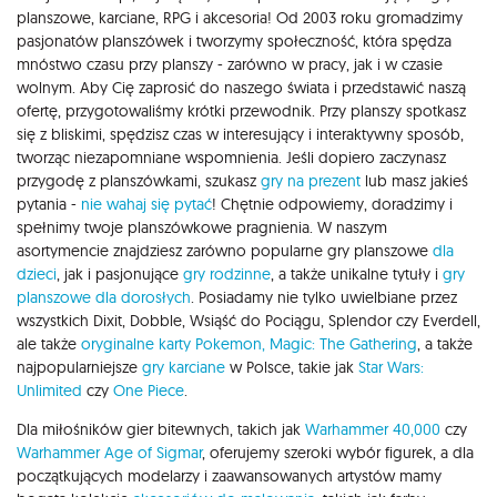
planszowe, karciane, RPG i akcesoria! Od 2003 roku gromadzimy
pasjonatów planszówek i tworzymy społeczność, która spędza
mnóstwo czasu przy planszy - zarówno w pracy, jak i w czasie
wolnym. Aby Cię zaprosić do naszego świata i przedstawić naszą
ofertę, przygotowaliśmy krótki przewodnik. Przy planszy spotkasz
się z bliskimi, spędzisz czas w interesujący i interaktywny sposób,
tworząc niezapomniane wspomnienia. Jeśli dopiero zaczynasz
przygodę z planszówkami, szukasz
gry na prezent
lub masz jakieś
pytania -
nie wahaj się pytać
! Chętnie odpowiemy, doradzimy i
spełnimy twoje planszówkowe pragnienia. W naszym
asortymencie znajdziesz zarówno popularne gry planszowe
dla
dzieci
, jak i pasjonujące
gry rodzinne
, a także unikalne tytuły i
gry
planszowe dla dorosłych
. Posiadamy nie tylko uwielbiane przez
wszystkich Dixit, Dobble, Wsiąść do Pociągu, Splendor czy Everdell,
ale także
oryginalne karty Pokemon,
Magic: The Gathering
, a także
najpopularniejsze
gry karciane
w Polsce, takie jak
Star Wars:
Unlimited
czy
One Piece
.
Dla miłośników gier bitewnych, takich jak
Warhammer 40,000
czy
Warhammer Age of Sigmar
, oferujemy szeroki wybór figurek, a dla
początkujących modelarzy i zaawansowanych artystów mamy