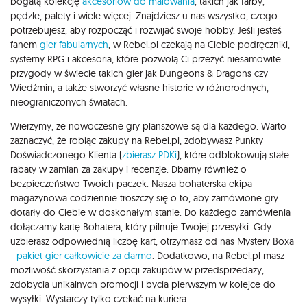
bogatą kolekcję
akcesoriów do malowania
, takich jak farby,
pędzle, palety i wiele więcej. Znajdziesz u nas wszystko, czego
potrzebujesz, aby rozpocząć i rozwijać swoje hobby. Jeśli jesteś
fanem
gier fabularnych
, w Rebel.pl czekają na Ciebie podręczniki,
systemy RPG i akcesoria, które pozwolą Ci przeżyć niesamowite
przygody w świecie takich gier jak Dungeons & Dragons czy
Wiedźmin, a także stworzyć własne historie w różnorodnych,
nieograniczonych światach.
Wierzymy, że nowoczesne gry planszowe są dla każdego. Warto
zaznaczyć, że robiąc zakupy na Rebel.pl, zdobywasz Punkty
Doświadczonego Klienta (
zbierasz PDKi
), które odblokowują stałe
rabaty w zamian za zakupy i recenzje. Dbamy również o
bezpieczeństwo Twoich paczek. Nasza bohaterska ekipa
magazynowa codziennie troszczy się o to, aby zamówione gry
dotarły do Ciebie w doskonałym stanie. Do każdego zamówienia
dołączamy kartę Bohatera, który pilnuje Twojej przesyłki. Gdy
uzbierasz odpowiednią liczbę kart, otrzymasz od nas Mystery Boxa
-
pakiet gier całkowicie za darmo
. Dodatkowo, na Rebel.pl masz
możliwość skorzystania z opcji zakupów w przedsprzedaży,
zdobycia unikalnych promocji i bycia pierwszym w kolejce do
wysyłki. Wystarczy tylko czekać na kuriera.