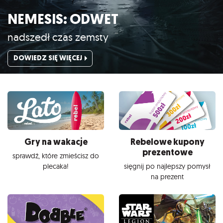
NEMESIS: ODWET
nadszedł czas zemsty
DOWIEDZ SIĘ WIĘCEJ
Gry na wakacje
Rebelowe kupony
prezentowe
sprawdź, które zmieścisz do
plecaka!
sięgnij po najlepszy pomysł
na prezent