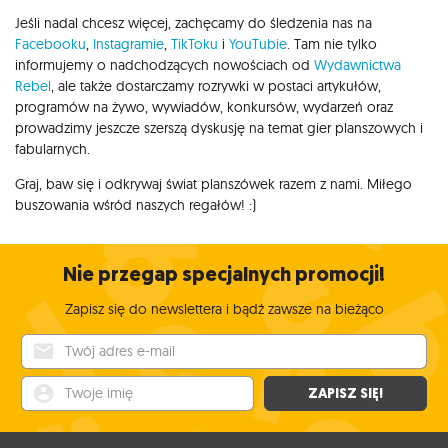
Jeśli nadal chcesz więcej, zachęcamy do śledzenia nas na
Facebooku
,
Instagramie
,
TikToku
i
YouTubie
. Tam nie tylko
informujemy o nadchodzących nowościach od
Wydawnictwa
Rebel
, ale także dostarczamy rozrywki w postaci artykułów,
programów na żywo, wywiadów, konkursów, wydarzeń oraz
prowadzimy jeszcze szerszą dyskusję na temat gier planszowych i
fabularnych.
Graj, baw się i odkrywaj świat planszówek razem z nami. Miłego
buszowania wśród naszych regałów! :)
Nie przegap specjalnych promocji!
Zapisz się do newslettera i bądź zawsze na bieżąco
Twój adres e-mail
Twoje imię
ZAPISZ SIĘ!