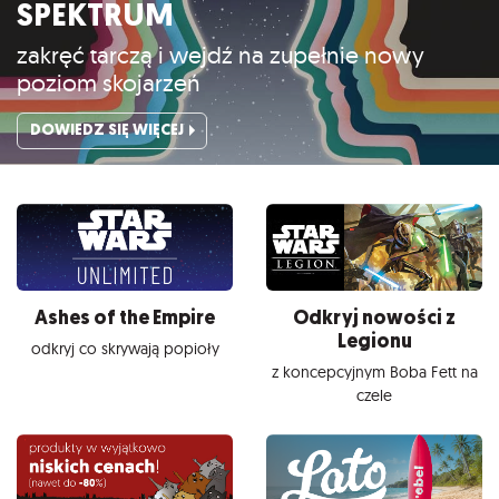
SPEKTRUM
zakręć tarczą i wejdź na zupełnie nowy
poziom skojarzeń
DOWIEDZ SIĘ WIĘCEJ
Ashes of the Empire
Odkryj nowości z
Legionu
odkryj co skrywają popioły
z koncepcyjnym Boba Fett na
czele