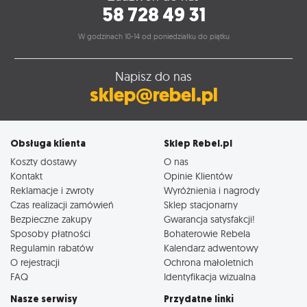
58 728 49 31
W godzinach 10-14 od poniedziałku do piątku
Napisz do nas
sklep@rebel.pl
Obsługa klienta
Sklep Rebel.pl
Koszty dostawy
O nas
Kontakt
Opinie Klientów
Reklamacje i zwroty
Wyróżnienia i nagrody
Czas realizacji zamówień
Sklep stacjonarny
Bezpieczne zakupy
Gwarancja satysfakcji!
Sposoby płatności
Bohaterowie Rebela
Regulamin rabatów
Kalendarz adwentowy
O rejestracji
Ochrona małoletnich
FAQ
Identyfikacja wizualna
Nasze serwisy
Przydatne linki