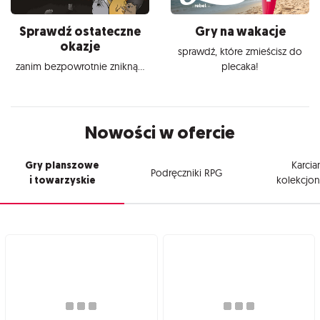
Sprawdź ostateczne
Gry na wakacje
okazje
sprawdź, które zmieścisz do
zanim bezpowrotnie znikną...
plecaka!
Nowości w ofercie
Gry planszowe
Karcia
Podręczniki RPG
i towarzyskie
kolekcjon