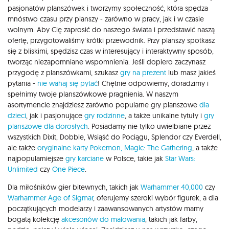
pasjonatów planszówek i tworzymy społeczność, która spędza
mnóstwo czasu przy planszy - zarówno w pracy, jak i w czasie
wolnym. Aby Cię zaprosić do naszego świata i przedstawić naszą
ofertę, przygotowaliśmy krótki przewodnik. Przy planszy spotkasz
się z bliskimi, spędzisz czas w interesujący i interaktywny sposób,
tworząc niezapomniane wspomnienia. Jeśli dopiero zaczynasz
przygodę z planszówkami, szukasz
gry na prezent
lub masz jakieś
pytania -
nie wahaj się pytać
! Chętnie odpowiemy, doradzimy i
spełnimy twoje planszówkowe pragnienia. W naszym
asortymencie znajdziesz zarówno popularne gry planszowe
dla
dzieci
, jak i pasjonujące
gry rodzinne
, a także unikalne tytuły i
gry
planszowe dla dorosłych
. Posiadamy nie tylko uwielbiane przez
wszystkich Dixit, Dobble, Wsiąść do Pociągu, Splendor czy Everdell,
ale także
oryginalne karty Pokemon,
Magic: The Gathering
, a także
najpopularniejsze
gry karciane
w Polsce, takie jak
Star Wars:
Unlimited
czy
One Piece
.
Dla miłośników gier bitewnych, takich jak
Warhammer 40,000
czy
Warhammer Age of Sigmar
, oferujemy szeroki wybór figurek, a dla
początkujących modelarzy i zaawansowanych artystów mamy
bogatą kolekcję
akcesoriów do malowania
, takich jak farby,