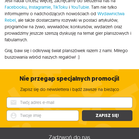
Jeśli nadal chcesz więcej, zachęcamy do śledzenia nas na
Facebooku
,
Instagramie
,
TikToku
i
YouTubie
. Tam nie tylko
informujemy o nadchodzących nowościach od
Wydawnictwa
Rebel
, ale także dostarczamy rozrywki w postaci artykułów,
programów na żywo, wywiadów, konkursów, wydarzeń oraz
prowadzimy jeszcze szerszą dyskusję na temat gier planszowych i
fabularnych.
Graj, baw się i odkrywaj świat planszówek razem z nami. Miłego
buszowania wśród naszych regałów! :)
Nie przegap specjalnych promocji!
Zapisz się do newslettera i bądź zawsze na bieżąco
Twój adres e-mail
Twoje imię
ZAPISZ SIĘ!
Zadzwoń do nas