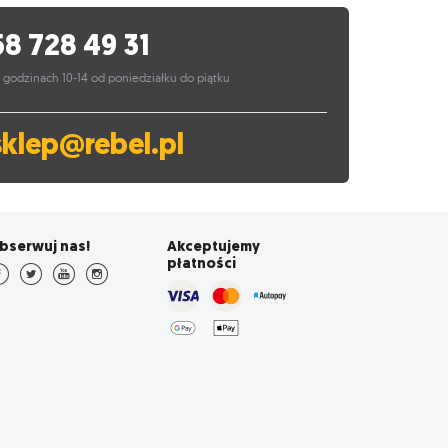
58 728 49 31
 godzinach 10-14 od poniedziałku do piątku
sklep@rebel.pl
bserwuj nas!
Akceptujemy
płatności