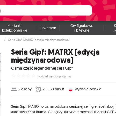
Karcianki
Gry figurkowe
K
Pokémon
kolekcjonerskie
i bitewne
k
Seria Gipf: MATRX (edycja międzynarodowa)
Seria Gipf: MATRX (edycja
międzynarodowa)
Ósma część legendarnej serii Gipf
☆
☆
☆
☆
☆
Podziel się swoją opinią
2 osoby
20 - 30 minut
wydanie polskie
Seria Gipf: MATRX to ósma odsłona cenionej serii gier abstrakcyj
autorstwa Krisa Burma. Gra łączy klasyczne mechaniki z serii GIPF 