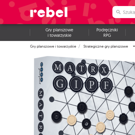
Gry planszowe
Podręczniki
i towarzyskie
RPG
Gry planszowe i towarzyskie
Strategiczne gry planszowe