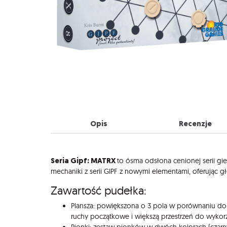
Opis
Recenzje
Opis
Seria Gipf: MATRX
to ósma odsłona cenionej serii gie
mechaniki z serii GIPF z nowymi elementami, oferując 
Zawartość pudełka:
Plansza: powiększona o 3 pola w porównaniu do 
ruchy początkowe i większą przestrzeń do wykorz
Pionki: zestaw pionków w dwóch kolorach (czarny