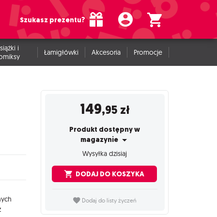
Szukasz prezentu?
siążki i
Łamigłówki
Akcesoria
Promocje
omiksy
149
,95
zł
Produkt dostępny w
magazynie
Wysyłka dzisiaj
DODAJ DO KOSZYKA
nych
Dodaj do listy życzeń
z