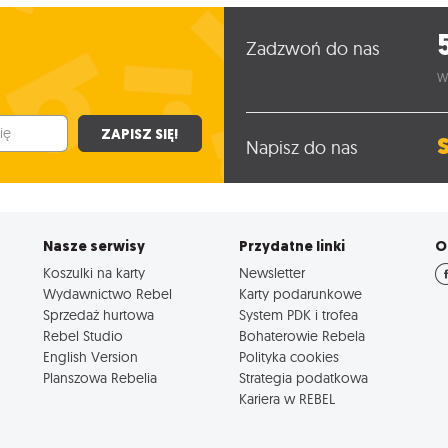
Zadzwoń do nas
W
ZAPISZ SIĘ!
Napisz do nas
Nasze serwisy
Przydatne linki
O
Koszulki na karty
Newsletter
Wydawnictwo Rebel
Karty podarunkowe
Sprzedaż hurtowa
System PDK i trofea
Rebel Studio
Bohaterowie Rebela
English Version
Polityka cookies
Planszowa Rebelia
Strategia podatkowa
Kariera w REBEL