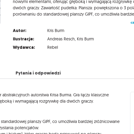
nowymi elementami, oferując głęboką i wymagającą rozgrywkę 
dwóch graczy. Zawartość pudełka: Plansza: powiększona o 3 po
cz
Autor:
Kris Burm
Ilustracje:
Andreas Resch
,
Kris Burm
Wydawca:
Rebel
Pytania i odpowiedzi
r abstrakcyjnych autorstwa Krisa Burma. Gra łączy klasyczne
głęboką i wymagającą rozgrywkę dla dwóch graczy.
standardowej planszy GIPF, co umożliwia bardziej zróżnicowane
ystania potencjałów.
m i białym), które gracze będą przesuwać po planszy.