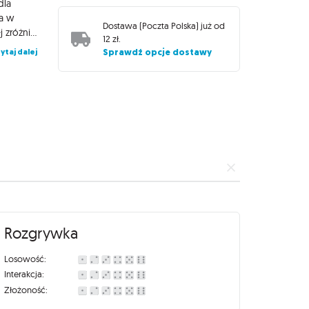
dla
la w
Dostawa (
Poczta Polska
) już od
porównaniu do standardowej planszy GIPF, co umożliwia bardziej zróżnicowane ruchy początkowe i większą przestrzeń do wykorzystania potencjałów. Pionki: zestaw pionków w dwóch kolorach (czarnym i białym), które gracze będą przesuwać po planszy. Potencjały: specjalne elementy wprowadzające dodatkowe możliwości strategiczne, zaczerpnięte z innych gier serii GIPF, takich jak DVONN, PÜNCT, ZÈRTZ, YINSH i TAMSK. Mechanika gry Gracze na przemian wprowadzają swoje pionki na planszę i przesuwają je wzdłuż linii, starając się tworzyć linie składające się z co najmniej czterech swoich pionków, aby je usunąć z planszy i zdobyć punkty. Kluczowym elementem gry są potencjały, które oferują unikalne zdolności i mogą zmienić przebieg rozgrywki. Wybór odpowiedniego potencjału i jego skuteczne wykorzystanie stanowi wyzwanie strategiczne. Dlaczego warto? Głęboka strategia: każda decyzja ma znaczenie, a przewidywanie ruchów przeciwnika jest kluczem do zwycięstwa. Nowe wyzwania: wprowadzenie potencjałów z innych gier serii GIPF dodaje świeżości i różnorodności. Elegancka prostota: zasady są łatwe do przyswojenia, ale opanowanie gry wymaga czasu i praktyki.
12 zł
.
ytaj dalej
Sprawdź opcje dostawy
Rozgrywka
Losowość:
Interakcja:
Złożoność: