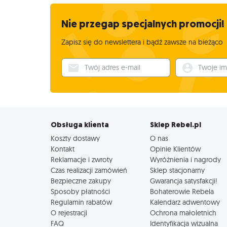
Nie przegap specjalnych promocji!
Zapisz się do newslettera i bądź zawsze na bieżąco
Twój adres e-mail
Twoje imię
Obsługa klienta
Sklep Rebel.pl
Koszty dostawy
O nas
Kontakt
Opinie Klientów
Reklamacje i zwroty
Wyróżnienia i nagrody
Czas realizacji zamówień
Sklep stacjonarny
Bezpieczne zakupy
Gwarancja satysfakcji!
Sposoby płatności
Bohaterowie Rebela
Regulamin rabatów
Kalendarz adwentowy
O rejestracji
Ochrona małoletnich
FAQ
Identyfikacja wizualna