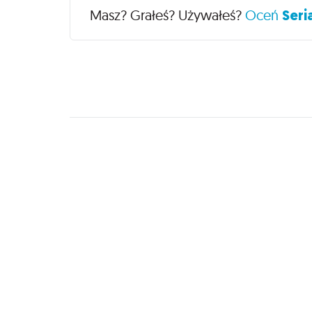
Recenzje
Masz? Grałeś? Używałeś?
Oceń
Seri