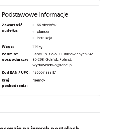
Podstawowe informacje
Zawartość
66 pionków
pudełka:
plansza
instrukcja
Waga:
1,14 kg
Podmiot
Rebel Sp. z o.o., ul. Budowlanych 64c,
gospodarczy:
80-298, Gdańsk, Poland,
wydawnictwo@rebel.pl
Kod EAN / UPC:
4260071883117
Kraj
Niemcy
pochodzenia:
ecenzje na innych portalach