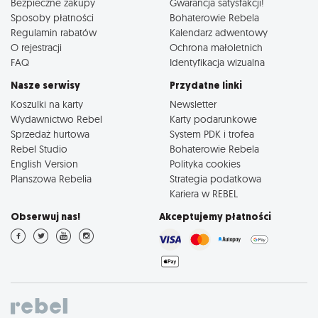
Bezpieczne zakupy
Gwarancja satysfakcji!
Sposoby płatności
Bohaterowie Rebela
Regulamin rabatów
Kalendarz adwentowy
O rejestracji
Ochrona małoletnich
FAQ
Identyfikacja wizualna
Nasze serwisy
Przydatne linki
Koszulki na karty
Newsletter
Wydawnictwo Rebel
Karty podarunkowe
Sprzedaż hurtowa
System PDK i trofea
Rebel Studio
Bohaterowie Rebela
English Version
Polityka cookies
Planszowa Rebelia
Strategia podatkowa
Kariera w REBEL
Obserwuj nas!
Akceptujemy płatności