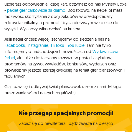
uzbierasz odpowiednią liczbę kart, otrzymasz od nas Mystery Boxa
-
pakiet gier całkowicie za darmo
. Dodatkowo, na Rebel.pl masz
możliwość skorzystania z opcji zakupów w przedsprzedaży,
zdobycia unikalnych promocji i bycia pierwszym w kolejce do
wysyłki. Wystarczy tylko czekać na kuriera.
Jeśli nadal chcesz więcej, zachęcamy do śledzenia nas na
Facebooku
,
Instagramie
,
TikToku
i
YouTubie
. Tam nie tylko
informujemy o nadchodzących nowościach od
Wydawnictwa
Rebel
, ale także dostarczamy rozrywki w postaci artykułów,
programów na żywo, wywiadów, konkursów, wydarzeń oraz
prowadzimy jeszcze szerszą dyskusję na temat gier planszowych i
fabularnych.
Graj, baw się i odkrywaj świat planszówek razem z nami. Miłego
buszowania wśród naszych regałów! :)
Nie przegap specjalnych promocji!
Zapisz się do newslettera i bądź zawsze na bieżąco