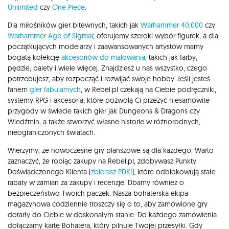
Unlimited
czy
One Piece
.
Dla miłośników gier bitewnych, takich jak
Warhammer 40,000
czy
Warhammer Age of Sigmar
, oferujemy szeroki wybór figurek, a dla
początkujących modelarzy i zaawansowanych artystów mamy
bogatą kolekcję
akcesoriów do malowania
, takich jak farby,
pędzle, palety i wiele więcej. Znajdziesz u nas wszystko, czego
potrzebujesz, aby rozpocząć i rozwijać swoje hobby. Jeśli jesteś
fanem
gier fabularnych
, w Rebel.pl czekają na Ciebie podręczniki,
systemy RPG i akcesoria, które pozwolą Ci przeżyć niesamowite
przygody w świecie takich gier jak Dungeons & Dragons czy
Wiedźmin, a także stworzyć własne historie w różnorodnych,
nieograniczonych światach.
Wierzymy, że nowoczesne gry planszowe są dla każdego. Warto
zaznaczyć, że robiąc zakupy na Rebel.pl, zdobywasz Punkty
Doświadczonego Klienta (
zbierasz PDKi
), które odblokowują stałe
rabaty w zamian za zakupy i recenzje. Dbamy również o
bezpieczeństwo Twoich paczek. Nasza bohaterska ekipa
magazynowa codziennie troszczy się o to, aby zamówione gry
dotarły do Ciebie w doskonałym stanie. Do każdego zamówienia
dołączamy kartę Bohatera, który pilnuje Twojej przesyłki. Gdy