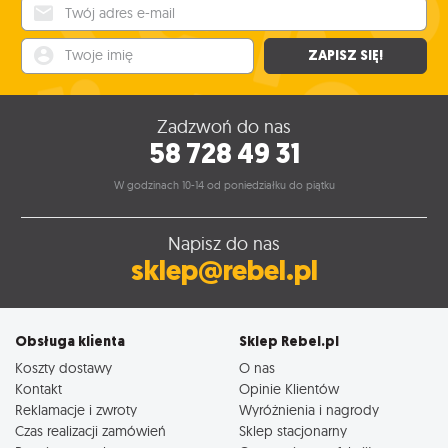
Twój adres e-mail
Twoje imię
ZAPISZ SIĘ!
Zadzwoń do nas
58 728 49 31
W godzinach 10-14 od poniedziałku do piątku
Napisz do nas
sklep@rebel.pl
Obsługa klienta
Sklep Rebel.pl
Koszty dostawy
O nas
Kontakt
Opinie Klientów
Reklamacje i zwroty
Wyróżnienia i nagrody
Czas realizacji zamówień
Sklep stacjonarny