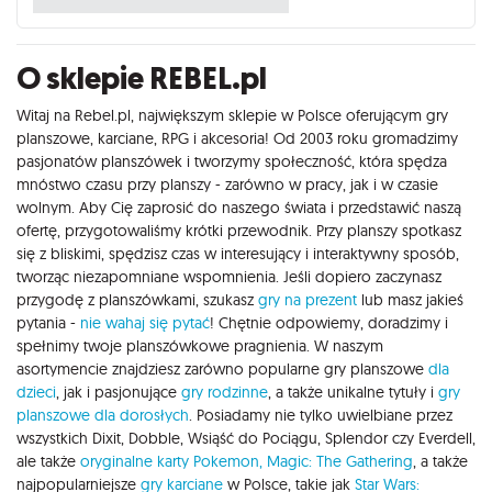
O sklepie REBEL.pl
Witaj na Rebel.pl, największym sklepie w Polsce oferującym gry
planszowe, karciane, RPG i akcesoria! Od 2003 roku gromadzimy
pasjonatów planszówek i tworzymy społeczność, która spędza
mnóstwo czasu przy planszy - zarówno w pracy, jak i w czasie
wolnym. Aby Cię zaprosić do naszego świata i przedstawić naszą
ofertę, przygotowaliśmy krótki przewodnik. Przy planszy spotkasz
się z bliskimi, spędzisz czas w interesujący i interaktywny sposób,
tworząc niezapomniane wspomnienia. Jeśli dopiero zaczynasz
przygodę z planszówkami, szukasz
gry na prezent
lub masz jakieś
pytania -
nie wahaj się pytać
! Chętnie odpowiemy, doradzimy i
spełnimy twoje planszówkowe pragnienia. W naszym
asortymencie znajdziesz zarówno popularne gry planszowe
dla
dzieci
, jak i pasjonujące
gry rodzinne
, a także unikalne tytuły i
gry
planszowe dla dorosłych
. Posiadamy nie tylko uwielbiane przez
wszystkich Dixit, Dobble, Wsiąść do Pociągu, Splendor czy Everdell,
ale także
oryginalne karty Pokemon,
Magic: The Gathering
, a także
najpopularniejsze
gry karciane
w Polsce, takie jak
Star Wars: