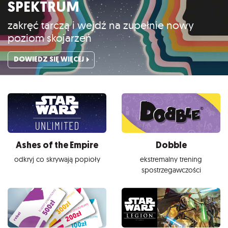
SPEKTRUM
zakręć tarczą i wejdź na zupełnie nowy
poziom skojarzeń
DOWIEDZ SIĘ WIĘCEJ
Ashes of the Empire
Dobble
odkryj co skrywają popioły
ekstremalny trening
spostrzegawczości