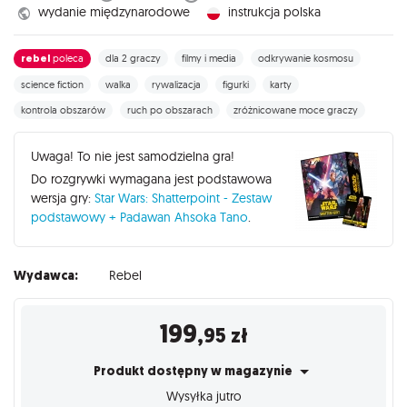
wydanie międzynarodowe
instrukcja polska
rebel
poleca
dla 2 graczy
filmy i media
odkrywanie kosmosu
science fiction
walka
rywalizacja
figurki
karty
kontrola obszarów
ruch po obszarach
zróżnicowane moce graczy
Uwaga! To nie jest samodzielna gra!
Do rozgrywki wymagana jest podstawowa
wersja gry:
Star Wars: Shatterpoint - Zestaw
podstawowy + Padawan Ahsoka Tano
.
Wydawca:
Rebel
199
,95
zł
Produkt dostępny w magazynie
Wysyłka jutro