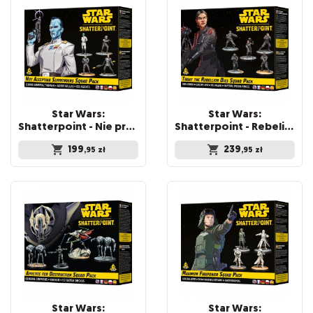
Star Wars:
Star Wars:
Shatterpoint - Nie przyjmuję kapitulacji: Wielki Admirał Thrawn
Shatterpoint - Rebelia dzisiaj skona - Iden Versio
199
239
,95
zł
,95
zł
Star Wars:
Star Wars: