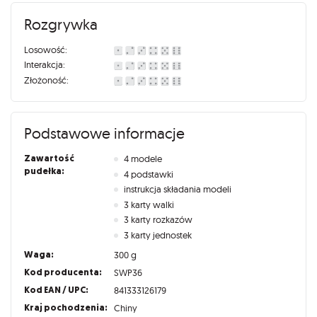
Rozgrywka
Losowość:
Interakcja:
Złożoność:
Podstawowe informacje
Zawartość
4 modele
pudełka:
4 podstawki
instrukcja składania modeli
3 karty walki
3 karty rozkazów
3 karty jednostek
Waga:
300 g
Kod producenta:
SWP36
Kod EAN / UPC:
841333126179
Kraj pochodzenia:
Chiny