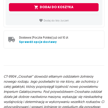
DODAJ DO KOSZYKA
Dodaj do listy życzeń
Dostawa (
Poczta Polska
) już od
10 zł
.
Sprawdź opcje dostawy
Opis
CT-9904 „Crosshair” dowodzi elitarnym oddziałem żołnierzy
nowego rodzaju. Jego podwładni to nie klony, ale ochotnicy z
całej galaktyki, którzy poprzysięgli lojalność nowo powstałemu
Imperium Galaktycznemu. Pod przywództwem Crosshaira oddział
działa jak dobrze naoliwiona maszyna, wykazując się nieskazitelną
wydajnością i determinacją w wykonywaniu wszelkich rozkazów. Ci
zdyscyplinowani i sprawni żołnierze to preludium dla przyszłego