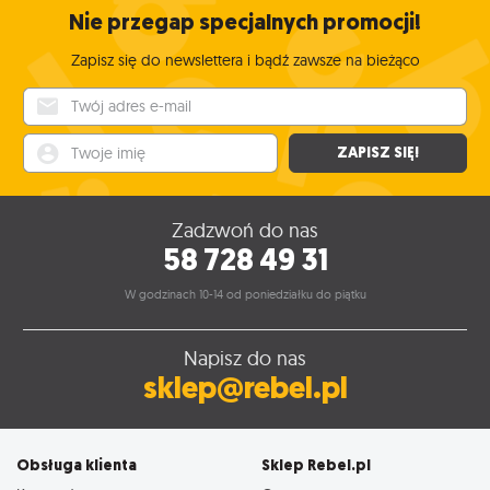
Nie przegap specjalnych promocji!
Zapisz się do newslettera i bądź zawsze na bieżąco
Twój adres e-mail
Twoje imię
ZAPISZ SIĘ!
Zadzwoń do nas
58 728 49 31
W godzinach 10-14 od poniedziałku do piątku
Napisz do nas
sklep@rebel.pl
Obsługa klienta
Sklep Rebel.pl