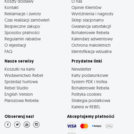
Koszty dostawy
O nas
Kontakt
Opinie Klientów
Reklamacje i zwroty
Wyróżnienia i nagrody
Czas realizacji zamówień
Sklep stacjonarny
Bezpieczne zakupy
Gwarancja satysfakcji!
Sposoby płatności
Bohaterowie Rebela
Regulamin rabatów
Kalendarz adwentowy
O rejestracji
Ochrona małoletnich
FAQ
Identyfikacja wizualna
Nasze serwisy
Przydatne linki
Koszulki na karty
Newsletter
Wydawnictwo Rebel
Karty podarunkowe
Sprzedaż hurtowa
System PDK i trofea
Rebel Studio
Bohaterowie Rebela
English Version
Polityka cookies
Planszowa Rebelia
Strategia podatkowa
Kariera w REBEL
Obserwuj nas!
Akceptujemy płatności