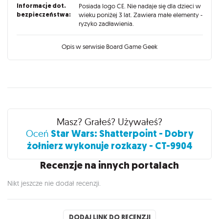
Informacje dot.
Posiada logo CE. Nie nadaje się dla dzieci w
bezpieczeństwa:
wieku poniżej 3 lat. Zawiera małe elementy -
ryzyko zadławienia.
Opis w serwisie Board Game Geek
Recenzje
Masz? Grałeś? Używałeś?
Star Wars: Shatterpoint - Dobry
Oceń
żołnierz wykonuje rozkazy - CT-9904
Recenzje na innych portalach
Nikt jeszcze nie dodał recenzji.
DODAJ LINK DO RECENZJI