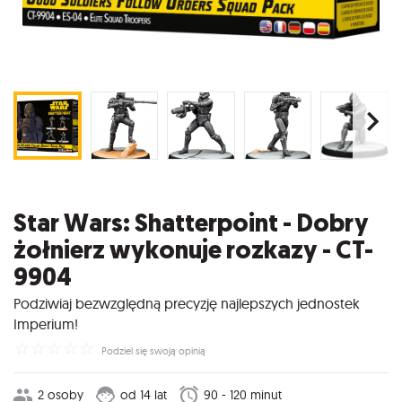
Star Wars: Shatterpoint - Dobry
żołnierz wykonuje rozkazy - CT-
9904
Podziwiaj bezwzględną precyzję najlepszych jednostek
Imperium!
☆
☆
☆
☆
☆
Podziel się swoją opinią
2 osoby
od 14 lat
90 - 120 minut