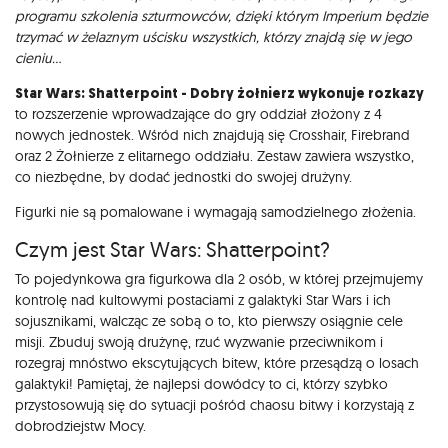
programu szkolenia szturmowców, dzięki którym Imperium będzie
trzymać w żelaznym uścisku wszystkich, którzy znajdą się w jego
cieniu…
Star Wars: Shatterpoint - Dobry żołnierz wykonuje rozkazy
to rozszerzenie wprowadzające do gry oddział złożony z 4
nowych jednostek. Wśród nich znajdują się Crosshair, Firebrand
oraz 2 Żołnierze z elitarnego oddziału. Zestaw zawiera wszystko,
co niezbędne, by dodać jednostki do swojej drużyny.
Figurki nie są pomalowane i wymagają samodzielnego złożenia.
Czym jest Star Wars: Shatterpoint?
To pojedynkowa gra figurkowa dla 2 osób, w której przejmujemy
kontrolę nad kultowymi postaciami z galaktyki Star Wars i ich
sojusznikami, walcząc ze sobą o to, kto pierwszy osiągnie cele
misji. Zbuduj swoją drużynę, rzuć wyzwanie przeciwnikom i
rozegraj mnóstwo ekscytujących bitew, które przesądzą o losach
galaktyki! Pamiętaj, że najlepsi dowódcy to ci, którzy szybko
przystosowują się do sytuacji pośród chaosu bitwy i korzystają z
dobrodziejstw Mocy.