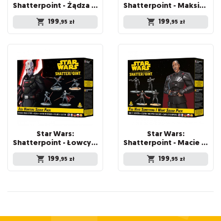
Shatterpoint - Żądza zniszczenia - Generał Grievious
Shatterpoint - Maksimum mocy - Generał Veers
199
199
,95
zł
,95
zł
Star Wars:
Star Wars:
Shatterpoint - Łowcy Jedi - Wielki Inkwizytor
Shatterpoint - Macie tam coś, czego chcę - Moff Gideon
199
199
,95
zł
,95
zł