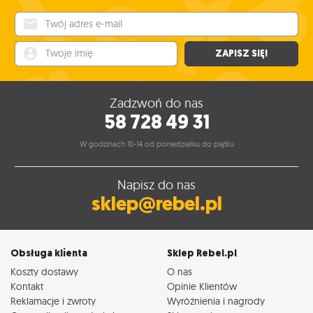
Twój adres e-mail
Twoje imię
ZAPISZ SIĘ!
Zadzwoń do nas
58 728 49 31
W godzinach 10-14 od poniedziałku do piątku
Napisz do nas
sklep@rebel.pl
Obsługa klienta
Sklep Rebel.pl
Koszty dostawy
O nas
Kontakt
Opinie Klientów
Reklamacje i zwroty
Wyróżnienia i nagrody