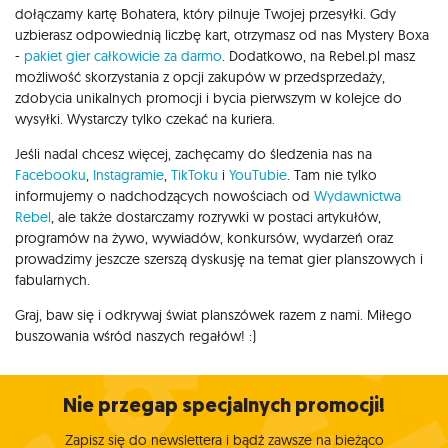
dołączamy kartę Bohatera, który pilnuje Twojej przesyłki. Gdy
uzbierasz odpowiednią liczbę kart, otrzymasz od nas Mystery Boxa
-
pakiet gier całkowicie za darmo
. Dodatkowo, na Rebel.pl masz
możliwość skorzystania z opcji zakupów w przedsprzedaży,
zdobycia unikalnych promocji i bycia pierwszym w kolejce do
wysyłki. Wystarczy tylko czekać na kuriera.
Jeśli nadal chcesz więcej, zachęcamy do śledzenia nas na
Facebooku
,
Instagramie
,
TikToku
i
YouTubie
. Tam nie tylko
informujemy o nadchodzących nowościach od
Wydawnictwa
Rebel
, ale także dostarczamy rozrywki w postaci artykułów,
programów na żywo, wywiadów, konkursów, wydarzeń oraz
prowadzimy jeszcze szerszą dyskusję na temat gier planszowych i
fabularnych.
Graj, baw się i odkrywaj świat planszówek razem z nami. Miłego
buszowania wśród naszych regałów! :)
Nie przegap specjalnych promocji!
Zapisz się do newslettera i bądź zawsze na bieżąco