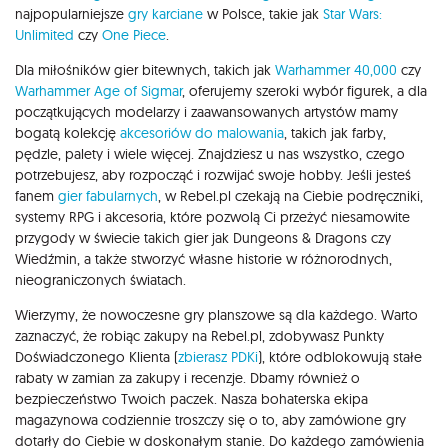
najpopularniejsze
gry karciane
w Polsce, takie jak
Star Wars:
Unlimited
czy
One Piece
.
Dla miłośników gier bitewnych, takich jak
Warhammer 40,000
czy
Warhammer Age of Sigmar
, oferujemy szeroki wybór figurek, a dla
początkujących modelarzy i zaawansowanych artystów mamy
bogatą kolekcję
akcesoriów do malowania
, takich jak farby,
pędzle, palety i wiele więcej. Znajdziesz u nas wszystko, czego
potrzebujesz, aby rozpocząć i rozwijać swoje hobby. Jeśli jesteś
fanem
gier fabularnych
, w Rebel.pl czekają na Ciebie podręczniki,
systemy RPG i akcesoria, które pozwolą Ci przeżyć niesamowite
przygody w świecie takich gier jak Dungeons & Dragons czy
Wiedźmin, a także stworzyć własne historie w różnorodnych,
nieograniczonych światach.
Wierzymy, że nowoczesne gry planszowe są dla każdego. Warto
zaznaczyć, że robiąc zakupy na Rebel.pl, zdobywasz Punkty
Doświadczonego Klienta (
zbierasz PDKi
), które odblokowują stałe
rabaty w zamian za zakupy i recenzje. Dbamy również o
bezpieczeństwo Twoich paczek. Nasza bohaterska ekipa
magazynowa codziennie troszczy się o to, aby zamówione gry
dotarły do Ciebie w doskonałym stanie. Do każdego zamówienia