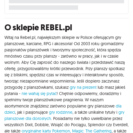
O sklepie REBEL.pl
Witaj na Rebel.pl, największym sklepie w Polsce oferującym gry
planszowe, karciane, RPG i akcesoria! Od 2003 roku gromadzimy
pasjonatów planszówek i tworzymy społeczność, która spędza
mnóstwo czasu przy planszy - zarówno w pracy, jak i w czasie
wolnym. Aby Cię zaprosić do naszego świata i przedstawić naszą
ofertę, przygotowaliśmy krótki przewodnik. Przy planszy spotkasz
się z bliskimi, spędzisz czas w interesujący i interaktywny sposób,
tworząc niezapomniane wspomnienia. Jeśli dopiero zaczynasz
przygodę z planszówkami, szukasz
gry na prezent
lub masz jakieś
pytania -
nie wahaj się pytać
! Chętnie odpowiemy, doradzimy i
spełnimy twoje planszówkowe pragnienia. W naszym
asortymencie znajdziesz zarówno popularne gry planszowe
dla
dzieci
, jak i pasjonujące
gry rodzinne
, a także unikalne tytuły i
gry
planszowe dla dorosłych
. Posiadamy nie tylko uwielbiane przez
wszystkich Dixit, Dobble, Wsiąść do Pociągu, Splendor czy Everdell,
ale także
oryginalne karty Pokemon,
Magic: The Gathering
, a także