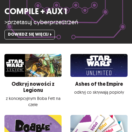
COMPILE + AUX 1
>przetasuj cyberprzestrzeń
DOWIEDZ SIĘ WIĘCEJ
Odkryj nowości z
Ashes of the Empire
Legionu
odkryj co skrywają popioły
z koncepcyjnym Boba Fett na
czele