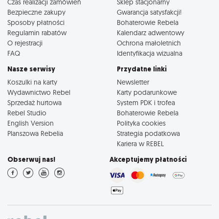
Czas realizacji zamówień
Sklep stacjonarny
Bezpieczne zakupy
Gwarancja satysfakcji!
Sposoby płatności
Bohaterowie Rebela
Regulamin rabatów
Kalendarz adwentowy
O rejestracji
Ochrona małoletnich
FAQ
Identyfikacja wizualna
Nasze serwisy
Przydatne linki
Koszulki na karty
Newsletter
Wydawnictwo Rebel
Karty podarunkowe
Sprzedaż hurtowa
System PDK i trofea
Rebel Studio
Bohaterowie Rebela
English Version
Polityka cookies
Planszowa Rebelia
Strategia podatkowa
Kariera w REBEL
Obserwuj nas!
Akceptujemy płatności