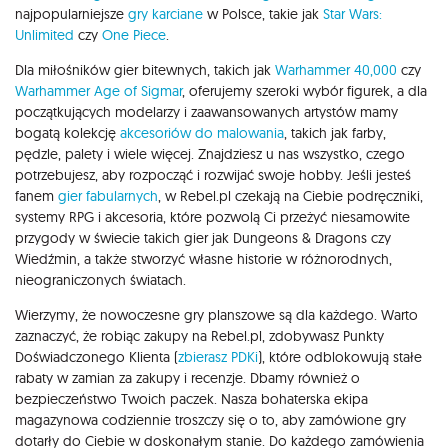
najpopularniejsze
gry karciane
w Polsce, takie jak
Star Wars:
Unlimited
czy
One Piece
.
Dla miłośników gier bitewnych, takich jak
Warhammer 40,000
czy
Warhammer Age of Sigmar
, oferujemy szeroki wybór figurek, a dla
początkujących modelarzy i zaawansowanych artystów mamy
bogatą kolekcję
akcesoriów do malowania
, takich jak farby,
pędzle, palety i wiele więcej. Znajdziesz u nas wszystko, czego
potrzebujesz, aby rozpocząć i rozwijać swoje hobby. Jeśli jesteś
fanem
gier fabularnych
, w Rebel.pl czekają na Ciebie podręczniki,
systemy RPG i akcesoria, które pozwolą Ci przeżyć niesamowite
przygody w świecie takich gier jak Dungeons & Dragons czy
Wiedźmin, a także stworzyć własne historie w różnorodnych,
nieograniczonych światach.
Wierzymy, że nowoczesne gry planszowe są dla każdego. Warto
zaznaczyć, że robiąc zakupy na Rebel.pl, zdobywasz Punkty
Doświadczonego Klienta (
zbierasz PDKi
), które odblokowują stałe
rabaty w zamian za zakupy i recenzje. Dbamy również o
bezpieczeństwo Twoich paczek. Nasza bohaterska ekipa
magazynowa codziennie troszczy się o to, aby zamówione gry
dotarły do Ciebie w doskonałym stanie. Do każdego zamówienia