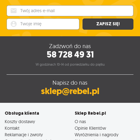
Twój adres e-mail
Twoje imię
ZAPISZ SIĘ!
Zadzwoń do nas
58 728 49 31
W godzinach 10-14 od poniedziałku do piątku
Napisz do nas
sklep@rebel.pl
Obsługa klienta
Sklep Rebel.pl
Koszty dostawy
O nas
Kontakt
Opinie Klientów
Reklamacje i zwroty
Wyróżnienia i nagrody