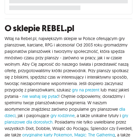
O sklepie REBEL.pl
Witaj na Rebel.pl, największym sklepie w Polsce oferującym gry
planszowe, karciane, RPG i akcesoria! Od 2003 roku gromadzimy
pasjonatów planszówek i tworzymy społeczność, która spędza
mnóstwo czasu przy planszy - zarówno w pracy, jak i w czasie
wolnym. Aby Cię zaprosić do naszego świata i przedstawić naszą
ofertę, przygotowaliśmy krótki przewodnik. Przy planszy spotkasz
się z bliskimi, spędzisz czas w interesujący i interaktywny sposób,
tworząc niezapomniane wspomnienia. Jeśli dopiero zaczynasz
przygodę z planszówkami, szukasz
gry na prezent
lub masz jakieś
pytania -
nie wahaj się pytać
! Chętnie odpowiemy, doradzimy i
spełnimy twoje planszówkowe pragnienia. W naszym
asortymencie znajdziesz zarówno popularne gry planszowe
dla
dzieci
, jak i pasjonujące
gry rodzinne
, a także unikalne tytuły i
gry
planszowe dla dorosłych
. Posiadamy nie tylko uwielbiane przez
wszystkich Dixit, Dobble, Wsiąść do Pociągu, Splendor czy Everdell,
ale także
oryginalne karty Pokemon,
Magic: The Gathering
, a także