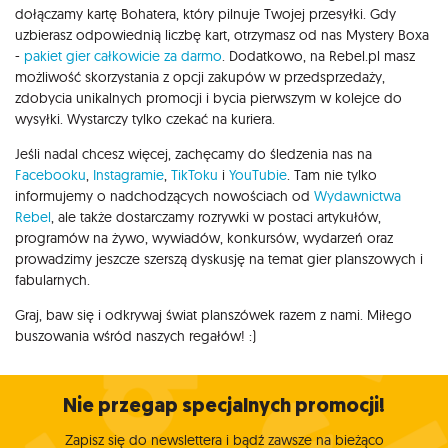
dołączamy kartę Bohatera, który pilnuje Twojej przesyłki. Gdy
uzbierasz odpowiednią liczbę kart, otrzymasz od nas Mystery Boxa
-
pakiet gier całkowicie za darmo
. Dodatkowo, na Rebel.pl masz
możliwość skorzystania z opcji zakupów w przedsprzedaży,
zdobycia unikalnych promocji i bycia pierwszym w kolejce do
wysyłki. Wystarczy tylko czekać na kuriera.
Jeśli nadal chcesz więcej, zachęcamy do śledzenia nas na
Facebooku
,
Instagramie
,
TikToku
i
YouTubie
. Tam nie tylko
informujemy o nadchodzących nowościach od
Wydawnictwa
Rebel
, ale także dostarczamy rozrywki w postaci artykułów,
programów na żywo, wywiadów, konkursów, wydarzeń oraz
prowadzimy jeszcze szerszą dyskusję na temat gier planszowych i
fabularnych.
Graj, baw się i odkrywaj świat planszówek razem z nami. Miłego
buszowania wśród naszych regałów! :)
Nie przegap specjalnych promocji!
Zapisz się do newslettera i bądź zawsze na bieżąco