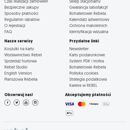
Czas realizacji zamówień
Sklep stacjonarny
Bezpieczne zakupy
Gwarancja satysfakcji!
Sposoby płatności
Bohaterowie Rebela
Regulamin rabatów
Kalendarz adwentowy
O rejestracji
Ochrona małoletnich
FAQ
Identyfikacja wizualna
Nasze serwisy
Przydatne linki
Koszulki na karty
Newsletter
Wydawnictwo Rebel
Karty podarunkowe
Sprzedaż hurtowa
System PDK i trofea
Rebel Studio
Bohaterowie Rebela
English Version
Polityka cookies
Planszowa Rebelia
Strategia podatkowa
Kariera w REBEL
Obserwuj nas!
Akceptujemy płatności