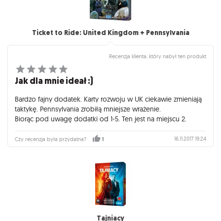
Ticket to Ride: United Kingdom + Pennsylvania
Recenzja klienta, który nabył ten produkt
Jak dla mnie ideał :)
Bardzo fajny dodatek. Karty rozwoju w UK ciekawie zmieniają
taktykę. Pennsylvania zrobiłą mniejsze wrażenie.
Biorąc pod uwagę dodatki od 1-5. Ten jest na miejscu 2.
16.11.2017 19:24
Czy recenzja była przydatna?
1
Tajniacy