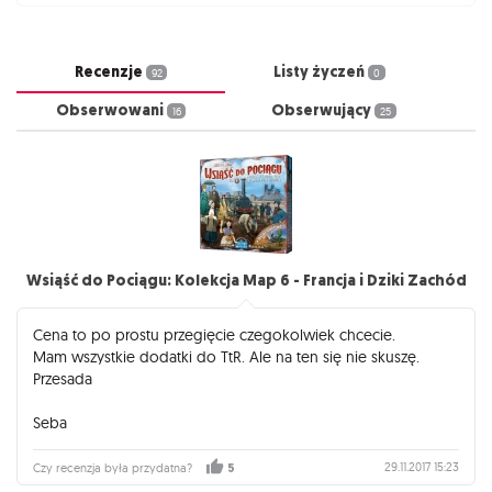
Recenzje
Listy życzeń
92
0
Obserwowani
Obserwujący
16
25
Wsiąść do Pociągu: Kolekcja Map 6 - Francja i Dziki Zachód
Cena to po prostu przegięcie czegokolwiek chcecie.
Mam wszystkie dodatki do TtR. Ale na ten się nie skuszę.
Przesada
Seba
29.11.2017 15:23
Czy recenzja była przydatna?
5