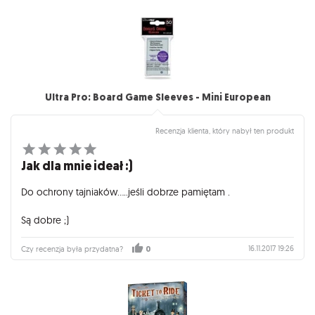
Ultra Pro: Board Game Sleeves - Mini European
Recenzja klienta, który nabył ten produkt
Jak dla mnie ideał :)
Do ochrony tajniaków.....jeśli dobrze pamiętam .
Są dobre ;)
16.11.2017 19:26
Czy recenzja była przydatna?
0