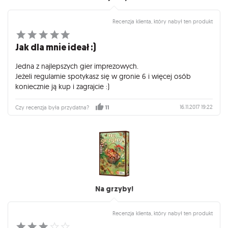
Recenzja klienta, który nabył ten produkt
Jak dla mnie ideał :)
Jedna z najlepszych gier imprezowych.
Jeżeli regularnie spotykasz się w gronie 6 i więcej osób
koniecznie ją kup i zagrajcie :)
16.11.2017 19:22
Czy recenzja była przydatna?
11
Na grzyby!
Recenzja klienta, który nabył ten produkt