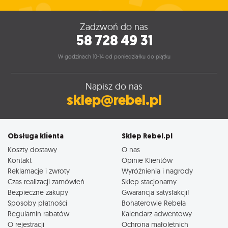
Zadzwoń do nas
58 728 49 31
W godzinach 10-14 od poniedziałku do piątku
Napisz do nas
sklep@rebel.pl
Obsługa klienta
Sklep Rebel.pl
Koszty dostawy
O nas
Kontakt
Opinie Klientów
Reklamacje i zwroty
Wyróżnienia i nagrody
Czas realizacji zamówień
Sklep stacjonarny
Bezpieczne zakupy
Gwarancja satysfakcji!
Sposoby płatności
Bohaterowie Rebela
Regulamin rabatów
Kalendarz adwentowy
O rejestracji
Ochrona małoletnich