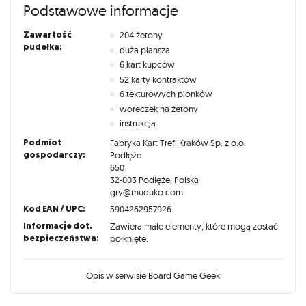
Podstawowe informacje
Zawartość
204 żetony
pudełka:
duża plansza
6 kart kupców
52 karty kontraktów
6 tekturowych pionków
woreczek na żetony
instrukcja
Podmiot
Fabryka Kart Trefl Kraków Sp. z o.o.
gospodarczy:
Podłęże
650
32-003 Podłęże, Polska
gry@muduko.com
Kod EAN / UPC:
5904262957926
Informacje dot.
Zawiera małe elementy, które mogą zostać
bezpieczeństwa:
połknięte.
Opis w serwisie Board Game Geek