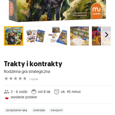
Trakty i kontrakty
Rodzinna gra strategiczna
☆
☆
☆
☆
☆
1 opinia
2 - 6 osób
od 8 lat
ok. 45 minut
wydanie polskie
zarządzanie ręką
zwierzęta
transport