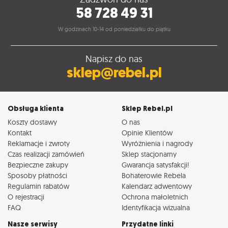
58 728 49 31
W godzinach 10-14 od poniedziałku do piątku
Napisz do nas
sklep@rebel.pl
Obsługa klienta
Sklep Rebel.pl
Koszty dostawy
O nas
Kontakt
Opinie Klientów
Reklamacje i zwroty
Wyróżnienia i nagrody
Czas realizacji zamówień
Sklep stacjonarny
Bezpieczne zakupy
Gwarancja satysfakcji!
Sposoby płatności
Bohaterowie Rebela
Regulamin rabatów
Kalendarz adwentowy
O rejestracji
Ochrona małoletnich
FAQ
Identyfikacja wizualna
Nasze serwisy
Przydatne linki