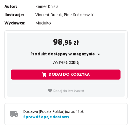
Autor:
Reiner Knizia
Ilustracje:
Vincent Dutrait
,
Piotr Sokołowski
Wydawca:
Muduko
98
,95
zł
Produkt dostępny w magazynie
Wysyłka dzisiaj
DODAJ DO KOSZYKA
Dodaj do listy życzeń
Dostawa (
Poczta Polska
) już od
12 zł
.
Sprawdź opcje dostawy