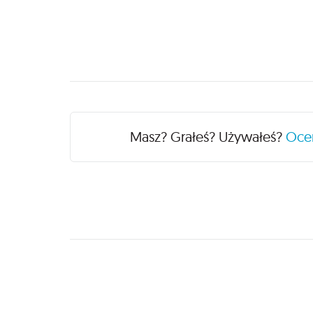
Recenzje
Masz? Grałeś? Używałeś?
Oc