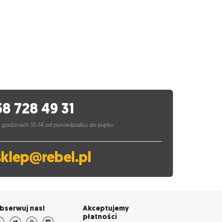
58 728 49 31
 godzinach 10-14 od poniedziałku do piątku
sklep@rebel.pl
bserwuj nas!
Akceptujemy
płatności