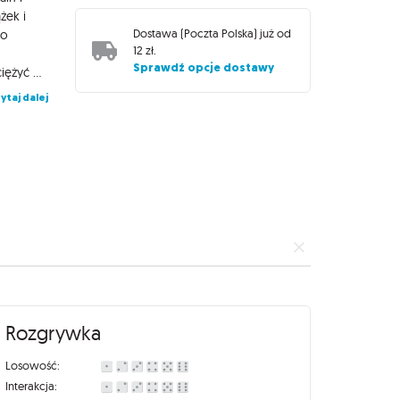
żek i
Dostawa (
Poczta Polska
) już od
go
12 zł
.
Sprawdź opcje dostawy
dowolnych zestawów Unmatched, ale pamiętaj: ostatecznie zwyciężyć może tylko jeden! Unmatched: Wschodzące Słońce to nowi bohaterowie: Wielki przywódca i wybitny strateg, jeden z najsłynniejszych daimyo w historii Japonii, Oda Nobunaga, w towarzystwie swoich Gwardzistów, oraz kobieta samuraj, legendarna onna-musha Tomoe Gozen, która jest na tyle silna, że może mierzyć się nawet z bogami i demonami.
ytaj dalej
Rozgrywka
Losowość:
Interakcja: