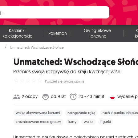
Karcianki
Gry figurkowe
K
Pokémon
kolekcjonerskie
i bitewne
k
Unmatched: Wschodzące Słońce
Unmatched: Wschodzące Słoń
Przenieś swoją rozgrywkę do kraju kwitnącej wiśni
☆
☆
☆
☆
☆
Podziel się swoją opinią
2 osoby
od 9 lat
20 - 40 minut
wydanie p
walka aktywowana kartami
zarządzanie ręką
ruch z punktu do pun
zróżnicowane moce graczy
karty
walka
figurki
Unmatched to gra figurkowa o pojedynkach postaci z różnych kra