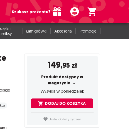
Szukasz prezentu?
siążki i
Łamigłówki
Akcesoria
Promocje
omiksy
ce
149
,95
zł
Produkt dostępny w
magazynie
olskie
Wysyłka w poniedziałek
DODAJ DO KOSZYKA
ktu
Dodaj do listy życzeń
in i