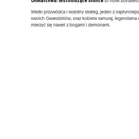
Unmatched: Wschodzące Słońce
to nowi bohatero
Wielki przywódca i wybitny strateg, jeden z najsłynnie
swoich Gwardzistów, oraz kobieta samuraj, legendarna 
mierzyć się nawet z bogami i demonami.