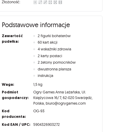
Złożoność:
Podstawowe informacje
Zawartość
2 figurki bohaterów
pudełka:
60 kart akcji
4 wskaźniki zdrowia
2 karty postaci
2 żetony pomocników
dwustronna plansza
instrukcja
Waga:
1,5 kg
Podmiot
Ogry Games Anna Leżańska, Ul.
gospodarczy:
Księżycowa 16/7, 62-020 Swarzędz,
Polska, biuro@ogrygames.com
Kod
OG-93
producenta:
Kod EAN / UPC:
5904326903272