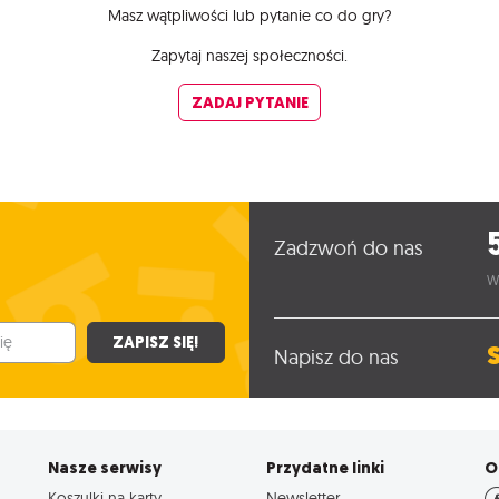
Masz wątpliwości lub pytanie co do gry?
Zapytaj naszej społeczności.
ZADAJ PYTANIE
Zadzwoń do nas
W
ZAPISZ SIĘ!
Napisz do nas
Nasze serwisy
Przydatne linki
O
Koszulki na karty
Newsletter