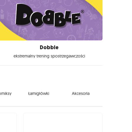
Dobble
ekstremalny trening spostrzegawczości
komiksy
Łamigłówki
Akcesoria