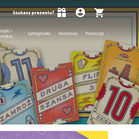
Szukasz prezentu?
siążki i
Łamigłówki
Akcesoria
Promocje
omiksy