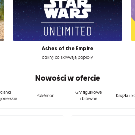
Ashes of the Empire
odkryj co skrywają popioły
Nowości w ofercie
cianki
Gry figurkowe
Pokémon
Książki i 
jonerskie
i bitewne