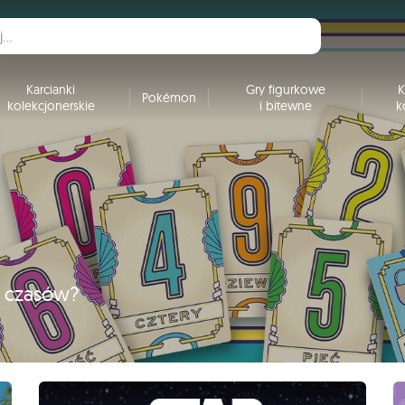
Karcianki
Gry figurkowe
K
Pokémon
kolekcjonerskie
i bitewne
k
h czasów?