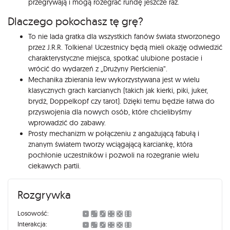
przegrywają i mogą rozegrać rundę jeszcze raz.
Dlaczego pokochasz tę grę?
To nie lada gratka dla wszystkich fanów świata stworzonego
przez J.R.R. Tolkiena! Uczestnicy będą mieli okazję odwiedzić
charakterystyczne miejsca, spotkać ulubione postacie i
wrócić do wydarzeń z „Drużyny Pierścienia”.
Mechanika zbierania lew wykorzystywana jest w wielu
klasycznych grach karcianych (takich jak kierki, piki, juker,
brydż, Doppelkopf czy tarot). Dzięki temu będzie łatwa do
przyswojenia dla nowych osób, które chcielibyśmy
wprowadzić do zabawy.
Prosty mechanizm w połączeniu z angażującą fabułą i
znanym światem tworzy wciągającą karciankę, która
pochłonie uczestników i pozwoli na rozegranie wielu
ciekawych partii.
Rozgrywka
Losowość:
Interakcja: