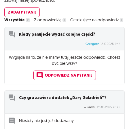
Zapytaj naszej społeczności.
ZADAJ PYTANIE
Wszystkie
Z odpowiedzią
Oczekujące na odpowiedź
2
1
1
Kiedy panujecie wydać kolejne części?
~
Grzegorz
12.10.2025 11:44
Wygląda na to, że nie mamy tutaj jeszcze odpowiedzi. Chcesz
być pierwszy?
ODPOWIEDZ NA PYTANIE
Czy gra zawiera dodatek „Dary Galadrieli”?
~ Paweł
23.05.2025 20:29
Niestety nie jest już dodawany