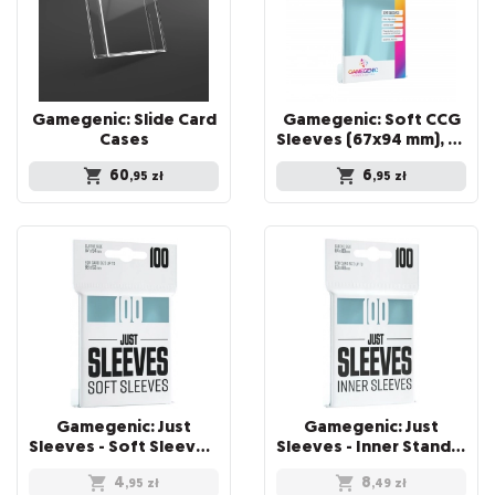
Gamegenic: Slide Card
Gamegenic: Soft CCG
Cases
Sleeves (67x94 mm), 100 sztuk
60
6
,95
zł
,95
zł
Gamegenic: Just
Gamegenic: Just
Sleeves - Soft Sleeves (67 x 94 mm) 100 sztuk, Clear
Sleeves - Inner Standard Card Game Sleeves (64x89 mm), 100 sztuk
4
8
,95
zł
,49
zł