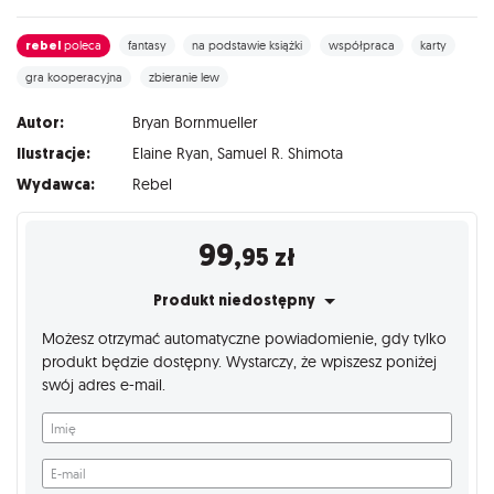
rebel
poleca
fantasy
na podstawie książki
współpraca
karty
gra kooperacyjna
zbieranie lew
Autor:
Bryan Bornmueller
Ilustracje:
Elaine Ryan
,
Samuel R. Shimota
Wydawca:
Rebel
99
,95
zł
Produkt niedostępny
Możesz otrzymać automatyczne powiadomienie, gdy tylko
produkt będzie dostępny. Wystarczy, że wpiszesz poniżej
swój adres e-mail.
Imię
E-mail