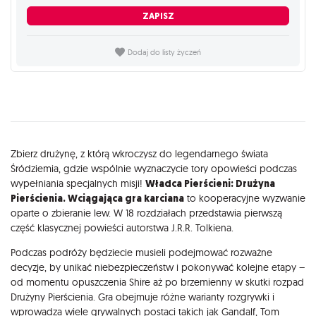
ZAPISZ
Dodaj do listy życzeń
Opis
Zbierz drużynę, z którą wkroczysz do legendarnego świata
Śródziemia, gdzie wspólnie wyznaczycie tory opowieści podczas
wypełniania specjalnych misji!
Władca Pierścieni: Drużyna
Pierścienia. Wciągająca gra karciana
to kooperacyjne wyzwanie
oparte o zbieranie lew. W 18 rozdziałach przedstawia pierwszą
część klasycznej powieści autorstwa J.R.R. Tolkiena.
Podczas podróży będziecie musieli podejmować rozważne
decyzje, by unikać niebezpieczeństw i pokonywać kolejne etapy –
od momentu opuszczenia Shire aż po brzemienny w skutki rozpad
Drużyny Pierścienia. Gra obejmuje różne warianty rozgrywki i
wprowadza wiele grywalnych postaci takich jak Gandalf, Tom