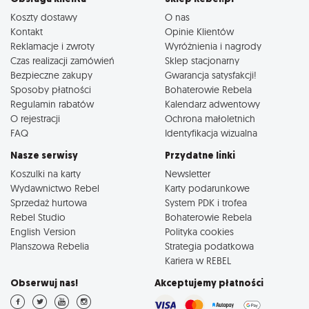
Koszty dostawy
O nas
Kontakt
Opinie Klientów
Reklamacje i zwroty
Wyróżnienia i nagrody
Czas realizacji zamówień
Sklep stacjonarny
Bezpieczne zakupy
Gwarancja satysfakcji!
Sposoby płatności
Bohaterowie Rebela
Regulamin rabatów
Kalendarz adwentowy
O rejestracji
Ochrona małoletnich
FAQ
Identyfikacja wizualna
Nasze serwisy
Przydatne linki
Koszulki na karty
Newsletter
Wydawnictwo Rebel
Karty podarunkowe
Sprzedaż hurtowa
System PDK i trofea
Rebel Studio
Bohaterowie Rebela
English Version
Polityka cookies
Planszowa Rebelia
Strategia podatkowa
Kariera w REBEL
Obserwuj nas!
Akceptujemy płatności