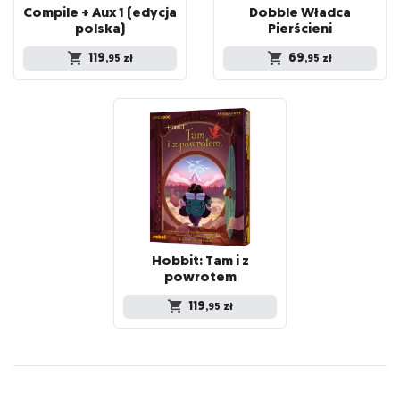
Compile + Aux 1 (edycja
Dobble Władca
polska)
Pierścieni
119
69
,95
zł
,95
zł
Hobbit: Tam i z
powrotem
119
,95
zł