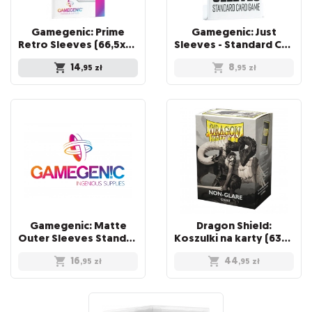
Gamegenic: Prime
Gamegenic: Just
Retro Sleeves (66,5x94 mm) 50 sztuk, Clear
Sleeves - Standard Card Game Sleeves (66x91 mm), 50 sztuk
14
8
,95
zł
,95
zł
Gamegenic: Matte
Dragon Shield:
Outer Sleeves Standard (66x91 mm), 50 sztuk
Koszulki na karty (63x88 mm) "Standard Size" Non-Glare, 100 sztuk, Clear
16
44
,95
zł
,95
zł