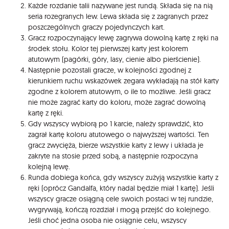
Każde rozdanie talii nazywane jest rundą. Składa się na nią
seria rozegranych lew. Lewa składa się z zagranych przez
poszczególnych graczy pojedynczych kart.
Gracz rozpoczynający lewę zagrywa dowolną kartę z ręki na
środek stołu. Kolor tej pierwszej karty jest kolorem
atutowym (pagórki, góry, lasy, cienie albo pierścienie).
Następnie pozostali gracze, w kolejności zgodnej z
kierunkiem ruchu wskazówek zegara wykładają na stół karty
zgodne z kolorem atutowym, o ile to możliwe. Jeśli gracz
nie może zagrać karty do koloru, może zagrać dowolną
kartę z ręki.
Gdy wszyscy wybiorą po 1 karcie, należy sprawdzić, kto
zagrał kartę koloru atutowego o najwyższej wartości. Ten
gracz zwycięża, bierze wszystkie karty z lewy i układa je
zakryte na stosie przed sobą, a następnie rozpoczyna
kolejną lewę.
Runda dobiega końca, gdy wszyscy zużyją wszystkie karty z
ręki (oprócz Gandalfa, który nadal będzie miał 1 kartę). Jeśli
wszyscy gracze osiągną cele swoich postaci w tej rundzie,
wygrywają, kończą rozdział i mogą przejść do kolejnego.
Jeśli choć jedna osoba nie osiągnie celu, wszyscy