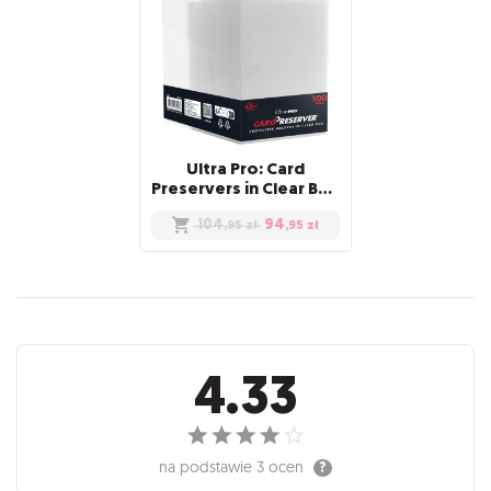
Ultra Pro: Card
Preservers in Clear Box (100)
104
94
,95
zł
,95
zł
Recenzje
4.33
na podstawie
3 ocen