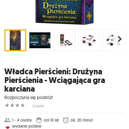
Władca Pierścieni: Drużyna
Pierścienia - Wciągająca gra
karciana
Rozpoczyna się podróż!
☆
☆
☆
☆
☆
3 opinie
1 - 4 osoby
od 10 lat
ok. 20 minut
wydanie polskie