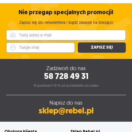
Nie przegap specjalnych promocji!
Zapisz się do newslettera i bądź zawsze na bieżąco
Twój adres e-mail
Twoje imię
ZAPISZ SIĘ!
Zadzwoń do nas
58 728 49 31
W godzinach 10-14 od poniedziałku do piątku
Napisz do nas
sklep@rebel.pl
Obsługa klienta
Sklep Rebel.pl