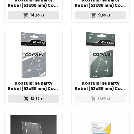
Rebel (63x88 mm) Corvus Premium, 100 sztuk
Rebel (63x88 mm) Corvus Light, 100 sztuk
14
9
,95
zł
,95
zł
Koszulki na karty
Koszulki na karty
Rebel (63x88 mm) Corvus Inner Sleeve Light, 100 sztuk
Rebel (63x88 mm) Corvus Medium, 100 sztuk
12
11
,95
zł
,95
zł