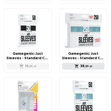
Gamegenic: Just
Gamegenic: Just
Sleeves - Standard Card Game Sleeves (66x91 mm), Czarne, 50 sztuk
Sleeves - Standard Card Game Sleeves (66x92 mm) - Value Pack, 250 sztuk
10
38
,95
zł
,95
zł