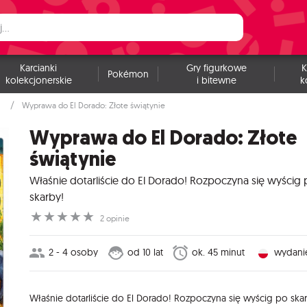
Karcianki
Gry figurkowe
K
Pokémon
kolekcjonerskie
i bitewne
k
Wyprawa do El Dorado: Złote świątynie
Wyprawa do El Dorado: Złote
świątynie
Właśnie dotarliście do El Dorado! Rozpoczyna się wyścig
skarby!
☆
☆
☆
☆
☆
2 opinie
2 - 4 osoby
od 10 lat
ok. 45 minut
wydanie
Właśnie dotarliście do El Dorado! Rozpoczyna się wyścig po ska