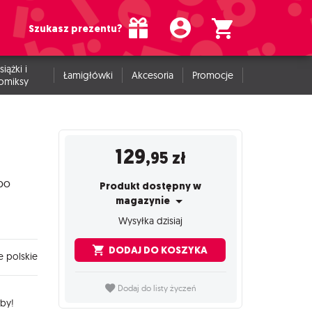
Szukasz prezentu?
siążki i
Łamigłówki
Akcesoria
Promocje
omiksy
129
,95
zł
 po
Produkt dostępny w
magazynie
Wysyłka dzisiaj
DODAJ DO KOSZYKA
 polskie
Dodaj do listy życzeń
rby!