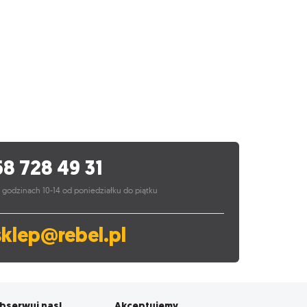
58 728 49 31
 godzinach 10-14 od poniedziałku do piątku
sklep@rebel.pl
bserwuj nas!
Akceptujemy