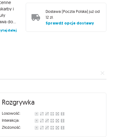
ocenne
skarby i
Dostawa (
Poczta Polska
) już od
uły
12 zł
.
przygotowane przez autora dla polskiej edycji gry. Uwaga! Wyprawa do El Dorado: Złote Świątynie to samodzielna gra (nie jest to dodatek). Możecie ją jednak połączyć z grą Wyprawa do El Dorado. Rozegracie wtedy wielką wyprawę - najpierw będziecie starać się odnaleźć El Dorado, a gdy już tam dotrzecie, waszym celem będzie zdobycie skarbów i ucieczka z tej legendarnej krainy.
Sprawdź opcje dostawy
ytaj dalej
Rozgrywka
Losowość:
Interakcja:
Złożoność: