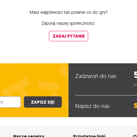
na dzięki wielu możliwościom tworzenia naszej mapki. Można
Masz wątpliwości lub pytanie co do gry?
b tworzyć własne ścieżki, niemniej jest to gra na wielokrotne

Zapytaj naszej społeczności.
rafiki planszy są imponujące. Idealnie oddają klimat
ZADAJ PYTANIE
stw dżungli. Pionki w postaci mini-podróżników to rewelacja
wać jako samodzielną grę albo połączyć z wcześniejszą
ć jeszcze więcej możliwości 🥰
Zadzwoń do nas
a ducha przygody i wyzwań. Na pewno bedziemy często
my❤️
W
ZAPISZ SIĘ!
Napisz do nas
Nasze serwisy
Przydatne linki
O