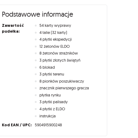
Podstawowe informacje
Zawartość
54 karty wyprawy
pudełka:
4 talie (32 karty)
4 płytki ekspedycji
12 żetonów ELDO
8 żetonów strażników
3 płytki złotych świątyń
6 blokad
3 płytki terenu
8 pionków poszukiwaczy
znacznik pierwszego gracza
płytka rynku
3 płytki palisady
4 płytki z ELDO
instrukcja
Kod EAN / UPC:
5904915900248