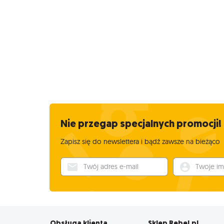
Każda rozgrywka jest zupełnie in
tu korzystać z gotowych wzorów lu
ogrywanie, które się nie znudzi 
Świetnie wykonane komponenty i g
azteckich swiatyn i niebezpieczeń
😁
Co ciekawe, ten tytuł można ogry
"Wyprawą do El Dorado" by uzyska
Nie przegap specjalnych promocji!
Rewelacyjna zabawa pobudzając
sięgać po te planszowke. Poleca
Zapisz się do newslettera i bądź zawsze na bieżąco
Twój adres e-mail
Twoje imię
Obsługa klienta
Sklep Rebel.pl