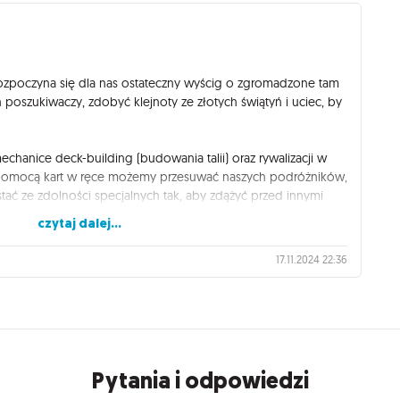
rozpoczyna się dla nas ostateczny wyścig o zgromadzone tam
poszukiwaczy, zdobyć klejnoty ze złotych świątyń i uciec, by
echanice deck-building (budowania talii) oraz rywalizacji w
a pomocą kart w ręce możemy przesuwać naszych podróżników,
tać ze zdolności specjalnych tak, aby zdążyć przed innymi
eć do pola zwycięstwa.
czytaj dalej...
onujące doznania w przygodowym klimacie rodem z filmów
17.11.2024 22:36
ez całą planszę przywodzi na myśl faktyczną wyprawę przez
agania do ukończenia trasy są spore i należy myśleć
y oraz budowaniu talii, która przyniesie najlepsze efekty.
solidnie, w końcu jak się ścigamy, to nie ma brania jeńców 🤭
interakcji, a i tak fani gier, których celem jest pokonanie
Pytania i odpowiedzi