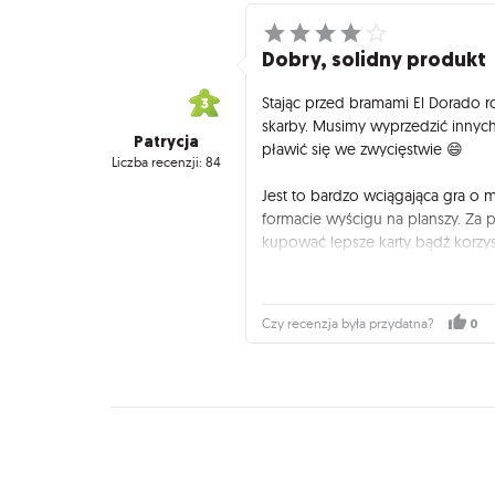
Dobry, solidny produkt
Stając przed bramami El Dorado 
skarby. Musimy wyprzedzić innych 
Patrycja
pławić się we zwycięstwie 😄
Liczba recenzji: 84
Jest to bardzo wciągająca gra o m
formacie wyścigu na planszy. Z
kupować lepsze karty bądź korzys
zebrać wymagane klejnoty i dotrz
Każda rozgrywka zapewnia emocj
0
Czy recenzja była przydatna?
o Indiana Jonesie. Przeprawa prz
dżunglę, bowiem odległości i wym
strategicznie przy planowaniu tras
Duch rywalizacji uruchamia się tu 
Nie ma tu może stricte negatywnej 
innych, będą zachwyceni.