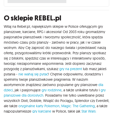
O sklepie REBEL.pl
Witaj na Rebel.pl, największym sklepie w Polsce oferującym gry
planszowe, karciane, RPG i akcesoria! Od 2003 roku gromadzimy
pasjonatów planszówek i tworzymy społeczność, która spędza
mnóstwo czasu przy planszy - zarówno w pracy, jak i w czasie
wolnym. Aby Cię zaprosić do naszego świata i przedstawić naszą
ofertę, przygotowaliśmy krótki przewodnik. Przy planszy spotkasz
się z bliskimi, spędzisz czas w interesujący i interaktywny sposób,
tworząc niezapomniane wspomnienia. Jeśli dopiero zaczynasz
przygodę z planszówkami, szukasz
gry na prezent
lub masz jakieś
pytania -
nie wahaj się pytać
! Chętnie odpowiemy, doradzimy i
spełnimy twoje planszówkowe pragnienia. W naszym
asortymencie znajdziesz zarówno popularne gry planszowe
dla
dzieci
, jak i pasjonujące
gry rodzinne
, a także unikalne tytuły i
gry
planszowe dla dorosłych
. Posiadamy nie tylko uwielbiane przez
wszystkich Dixit, Dobble, Wsiąść do Pociągu, Splendor czy Everdell,
ale także
oryginalne karty Pokemon,
Magic: The Gathering
, a także
najpopularniejsze
gry karciane
w Polsce, takie jak
Star Wars: