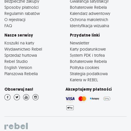
Bezpieczne zakupy
Gwarancja satysfakcji!
Sposoby płatności
Bohaterowie Rebela
Regulamin rabatów
Kalendarz adwentowy
O rejestracji
Ochrona małoletnich
FAQ
Identyfikacja wizualna
Nasze serwisy
Przydatne linki
Koszulki na karty
Newsletter
Wydawnictwo Rebel
Karty podarunkowe
Sprzedaż hurtowa
System PDK i trofea
Rebel Studio
Bohaterowie Rebela
English Version
Polityka cookies
Planszowa Rebelia
Strategia podatkowa
Kariera w REBEL
Obserwuj nas!
Akceptujemy płatności