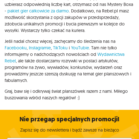
uzbierasz odpowiednią liczbę kart, otrzymasz od nas Mystery Boxa
-
pakiet gier całkowicie za darmo
. Dodatkowo, na Rebel.pl masz
możliwość skorzystania z opcji zakupów w przedsprzedaży,
zdobycia unikalnych promocji i bycia pierwszym w kolejce do
wysyłki. Wystarczy tylko czekać na kuriera.
Jeśli nadal chcesz więcej, zachęcamy do śledzenia nas na
Facebooku
,
Instagramie
,
TikToku
i
YouTubie
. Tam nie tylko
informujemy o nadchodzących nowościach od
Wydawnictwa
Rebel
, ale także dostarczamy rozrywki w postaci artykułów,
programów na żywo, wywiadów, konkursów, wydarzeń oraz
prowadzimy jeszcze szerszą dyskusję na temat gier planszowych i
fabularnych.
Graj, baw się i odkrywaj świat planszówek razem z nami. Miłego
buszowania wśród naszych regałów! :)
Nie przegap specjalnych promocji!
Zapisz się do newslettera i bądź zawsze na bieżąco