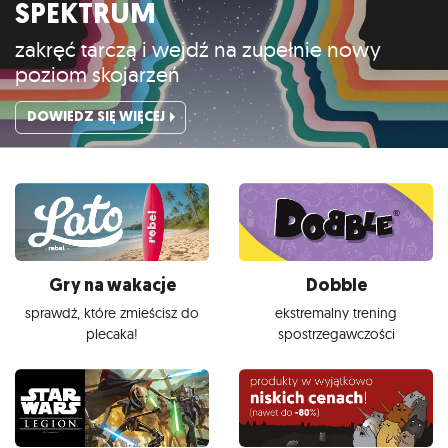
SPEKTRUM
zakręć tarczą i wejdź na zupełnie nowy
poziom skojarzeń
DOWIEDZ SIĘ WIĘCEJ
Gry na wakacje
Dobble
sprawdź, które zmieścisz do
ekstremalny trening
plecaka!
spostrzegawczości