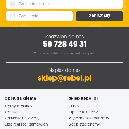
Twój adres e-mail
Twoje imię
ZAPISZ SIĘ!
Zadzwoń do nas
58 728 49 31
W godzinach 10-14 od poniedziałku do piątku
Napisz do nas
sklep@rebel.pl
Obsługa klienta
Sklep Rebel.pl
Koszty dostawy
O nas
Kontakt
Opinie Klientów
Reklamacje i zwroty
Wyróżnienia i nagrody
Czas realizacji zamówień
Sklep stacjonarny