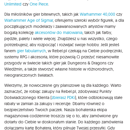
Unlimited
czy
One Piece
.
Dla miłośników gier bitewnych, takich jak
Warhammer 40,000
czy
Warhammer Age of Sigmar
, oferujemy szeroki wybór figurek, a dla
początkujących modelarzy i zaawansowanych artystów mamy
bogatą kolekcję
akcesoriów do malowania
, takich jak farby,
pędzle, palety i wiele więcej. Znajdziesz u nas wszystko, czego
potrzebujesz, aby rozpocząć i rozwijać swoje hobby. Jeśli jesteś
fanem
gier fabularnych
, w Rebel.pl czekają na Ciebie podręczniki,
systemy RPG i akcesoria, które pozwolą Ci przeżyć niesamowite
przygody w świecie takich gier jak Dungeons & Dragons czy
Wiedźmin, a także stworzyć własne historie w różnorodnych,
nieograniczonych światach.
Wierzymy, że nowoczesne gry planszowe są dla każdego. Warto
zaznaczyć, że robiąc zakupy na Rebel.pl, zdobywasz Punkty
Doświadczonego Klienta (
zbierasz PDKi
), które odblokowują stałe
rabaty w zamian za zakupy i recenzje. Dbamy również o
bezpieczeństwo Twoich paczek. Nasza bohaterska ekipa
magazynowa codziennie troszczy się o to, aby zamówione gry
dotarły do Ciebie w doskonałym stanie. Do każdego zamówienia
dołączamy kartę Bohatera, który pilnuje Twojej przesyłki. Gdy