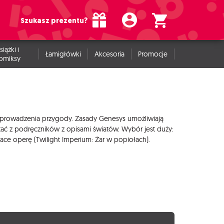
Szukasz prezentu?
siążki i
Łamigłówki
Akcesoria
Promocje
omiksy
ii prowadzenia przygody. Zasady Genesys umożliwiają
ać z podręczników z opisami światów. Wybór jest duży:
ace operę (Twilight Imperium: Żar w popiołach).