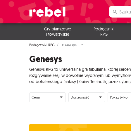
Gry planszowe
Podręczniki
i towarzyskie
RPG
Genesys
Podręczniki RPG
Genesys
Genesys RPG to uniwersalna gra fabularna, której serc
rozgrywanie sesji w dowolnie wybranym lub wymyślonym
od bohaterskiego fantasy (Krainy Terrinoth) przez cybe
Cena
Dostępność
Pokaż tylko