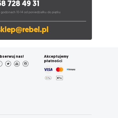
58 728 49 31
 godzinach 10-14 od poniedziałku do piątku
sklep@rebel.pl
bserwuj nas!
Akceptujemy
płatności