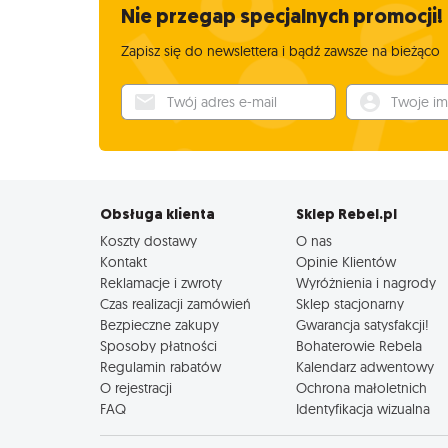
Nie przegap specjalnych promocji!
Zapisz się do newslettera i bądź zawsze na bieżąco
Twój adres e-mail
Twoje imię
Obsługa klienta
Sklep Rebel.pl
Koszty dostawy
O nas
Kontakt
Opinie Klientów
Reklamacje i zwroty
Wyróżnienia i nagrody
Czas realizacji zamówień
Sklep stacjonarny
Bezpieczne zakupy
Gwarancja satysfakcji!
Sposoby płatności
Bohaterowie Rebela
Regulamin rabatów
Kalendarz adwentowy
O rejestracji
Ochrona małoletnich
FAQ
Identyfikacja wizualna