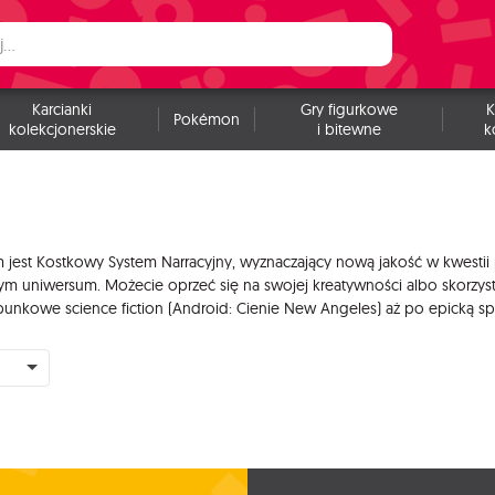
Karcianki
Gry figurkowe
K
Pokémon
kolekcjonerskie
i bitewne
k
em jest Kostkowy System Narracyjny, wyznaczający nową jakość w kwest
 uniwersum. Możecie oprzeć się na swojej kreatywności albo skorzyst
rpunkowe science fiction (Android: Cienie New Angeles) aż po epicką sp