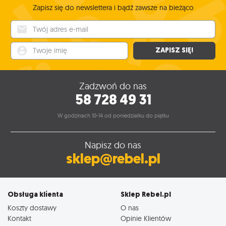
Zapisz się do newslettera i bądź zawsze na bieżąco
Twój adres e-mail
Twoje imię
ZAPISZ SIĘ!
Zadzwoń do nas
58 728 49 31
W godzinach 10-14 od poniedziałku do piątku
Napisz do nas
sklep@rebel.pl
Obsługa klienta
Sklep Rebel.pl
Koszty dostawy
O nas
Kontakt
Opinie Klientów