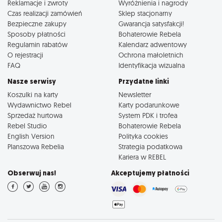
Reklamacje i zwroty
Wyróżnienia i nagrody
Czas realizacji zamówień
Sklep stacjonarny
Bezpieczne zakupy
Gwarancja satysfakcji!
Sposoby płatności
Bohaterowie Rebela
Regulamin rabatów
Kalendarz adwentowy
O rejestracji
Ochrona małoletnich
FAQ
Identyfikacja wizualna
Nasze serwisy
Przydatne linki
Koszulki na karty
Newsletter
Wydawnictwo Rebel
Karty podarunkowe
Sprzedaż hurtowa
System PDK i trofea
Rebel Studio
Bohaterowie Rebela
English Version
Polityka cookies
Planszowa Rebelia
Strategia podatkowa
Kariera w REBEL
Obserwuj nas!
Akceptujemy płatności