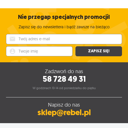
Nie przegap specjalnych promocji!
Zapisz się do newslettera i bądź zawsze na bieżąco
Twój adres e-mail
Twoje imię
ZAPISZ SIĘ!
Zadzwoń do nas
58 728 49 31
W godzinach 10-14 od poniedziałku do piątku
Napisz do nas
sklep@rebel.pl