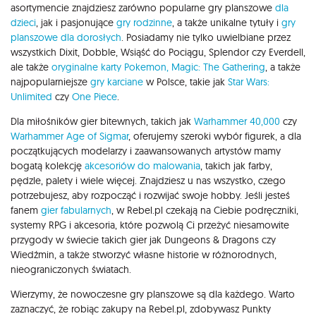
asortymencie znajdziesz zarówno popularne gry planszowe
dla
dzieci
, jak i pasjonujące
gry rodzinne
, a także unikalne tytuły i
gry
planszowe dla dorosłych
. Posiadamy nie tylko uwielbiane przez
wszystkich Dixit, Dobble, Wsiąść do Pociągu, Splendor czy Everdell,
ale także
oryginalne karty Pokemon,
Magic: The Gathering
, a także
najpopularniejsze
gry karciane
w Polsce, takie jak
Star Wars:
Unlimited
czy
One Piece
.
Dla miłośników gier bitewnych, takich jak
Warhammer 40,000
czy
Warhammer Age of Sigmar
, oferujemy szeroki wybór figurek, a dla
początkujących modelarzy i zaawansowanych artystów mamy
bogatą kolekcję
akcesoriów do malowania
, takich jak farby,
pędzle, palety i wiele więcej. Znajdziesz u nas wszystko, czego
potrzebujesz, aby rozpocząć i rozwijać swoje hobby. Jeśli jesteś
fanem
gier fabularnych
, w Rebel.pl czekają na Ciebie podręczniki,
systemy RPG i akcesoria, które pozwolą Ci przeżyć niesamowite
przygody w świecie takich gier jak Dungeons & Dragons czy
Wiedźmin, a także stworzyć własne historie w różnorodnych,
nieograniczonych światach.
Wierzymy, że nowoczesne gry planszowe są dla każdego. Warto
zaznaczyć, że robiąc zakupy na Rebel.pl, zdobywasz Punkty