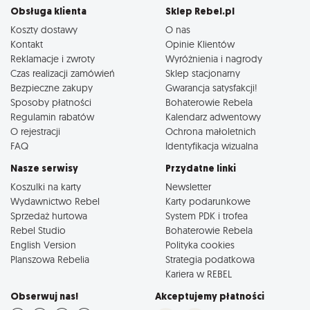
Obsługa klienta
Sklep Rebel.pl
Koszty dostawy
O nas
Kontakt
Opinie Klientów
Reklamacje i zwroty
Wyróżnienia i nagrody
Czas realizacji zamówień
Sklep stacjonarny
Bezpieczne zakupy
Gwarancja satysfakcji!
Sposoby płatności
Bohaterowie Rebela
Regulamin rabatów
Kalendarz adwentowy
O rejestracji
Ochrona małoletnich
FAQ
Identyfikacja wizualna
Nasze serwisy
Przydatne linki
Koszulki na karty
Newsletter
Wydawnictwo Rebel
Karty podarunkowe
Sprzedaż hurtowa
System PDK i trofea
Rebel Studio
Bohaterowie Rebela
English Version
Polityka cookies
Planszowa Rebelia
Strategia podatkowa
Kariera w REBEL
Obserwuj nas!
Akceptujemy płatności