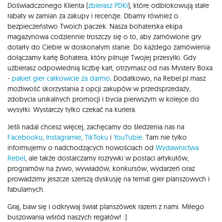
Doświadczonego Klienta (
zbierasz PDKi
), które odblokowują stałe
rabaty w zamian za zakupy i recenzje. Dbamy również o
bezpieczeństwo Twoich paczek. Nasza bohaterska ekipa
magazynowa codziennie troszczy się o to, aby zamówione gry
dotarły do Ciebie w doskonałym stanie. Do każdego zamówienia
dołączamy kartę Bohatera, który pilnuje Twojej przesyłki. Gdy
uzbierasz odpowiednią liczbę kart, otrzymasz od nas Mystery Boxa
-
pakiet gier całkowicie za darmo
. Dodatkowo, na Rebel.pl masz
możliwość skorzystania z opcji zakupów w przedsprzedaży,
zdobycia unikalnych promocji i bycia pierwszym w kolejce do
wysyłki. Wystarczy tylko czekać na kuriera.
Jeśli nadal chcesz więcej, zachęcamy do śledzenia nas na
Facebooku
,
Instagramie
,
TikToku
i
YouTubie
. Tam nie tylko
informujemy o nadchodzących nowościach od
Wydawnictwa
Rebel
, ale także dostarczamy rozrywki w postaci artykułów,
programów na żywo, wywiadów, konkursów, wydarzeń oraz
prowadzimy jeszcze szerszą dyskusję na temat gier planszowych i
fabularnych.
Graj, baw się i odkrywaj świat planszówek razem z nami. Miłego
buszowania wśród naszych regałów! :)