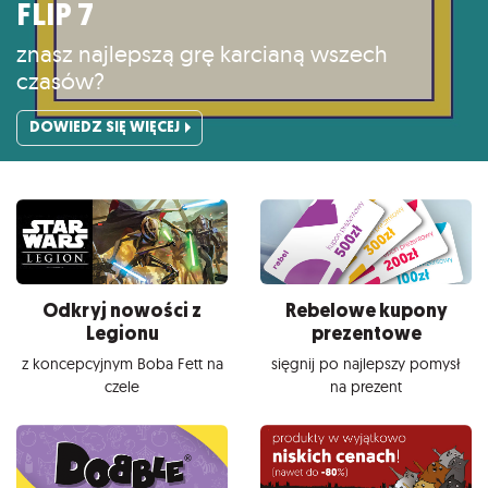
FLIP 7
znasz najlepszą grę karcianą wszech
czasów?
DOWIEDZ SIĘ WIĘCEJ
Odkryj nowości z
Rebelowe kupony
Legionu
prezentowe
z koncepcyjnym Boba Fett na
sięgnij po najlepszy pomysł
czele
na prezent