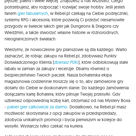
pędzle, palety i wiele więcej. Znajdziesz u nas wszystko, czego
potrzebujesz, aby rozpocząć i rozwijać swoje hobby. Jeśli jesteś
fanem
gier fabularnych
, w Rebel.pl czekają na Ciebie podręczniki,
systemy RPG i akcesoria, które pozwolą Ci przeżyć niesamowite
przygody w świecie takich gier jak Dungeons & Dragons czy
Wiedźmin, a także stworzyć własne historie w różnorodnych,
nieograniczonych światach.
Wierzymy, że nowoczesne gry planszowe są dla każdego. Warto
zaznaczyć, że robiąc zakupy na Rebel.pl, zdobywasz Punkty
Doświadczonego Klienta (
zbierasz PDKi
), które odblokowują stałe
rabaty w zamian za zakupy i recenzje. Dbamy również o
bezpieczeństwo Twoich paczek. Nasza bohaterska ekipa
magazynowa codziennie troszczy się o to, aby zamówione gry
dotarły do Ciebie w doskonałym stanie. Do każdego zamówienia
dołączamy kartę Bohatera, który pilnuje Twojej przesyłki. Gdy
uzbierasz odpowiednią liczbę kart, otrzymasz od nas Mystery Boxa
-
pakiet gier całkowicie za darmo
. Dodatkowo, na Rebel.pl masz
możliwość skorzystania z opcji zakupów w przedsprzedaży,
zdobycia unikalnych promocji i bycia pierwszym w kolejce do
wysyłki. Wystarczy tylko czekać na kuriera.