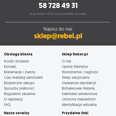
58 728 49 31
W godzinach 10-14 od poniedziałku do piątku
Napisz do nas
sklep@rebel.pl
Obsługa klienta
Sklep Rebel.pl
Koszty dostawy
O nas
Kontakt
Opinie Klientów
Reklamacje i zwroty
Wyróżnienia i nagrody
Czas realizacji zamówień
Sklep stacjonarny
Bezpieczne zakupy
Gwarancja satysfakcji!
Sposoby płatności
Bohaterowie Rebela
Regulamin rabatów
Kalendarz adwentowy
O rejestracji
Ochrona małoletnich
FAQ
Identyfikacja wizualna
Nasze serwisy
Przydatne linki