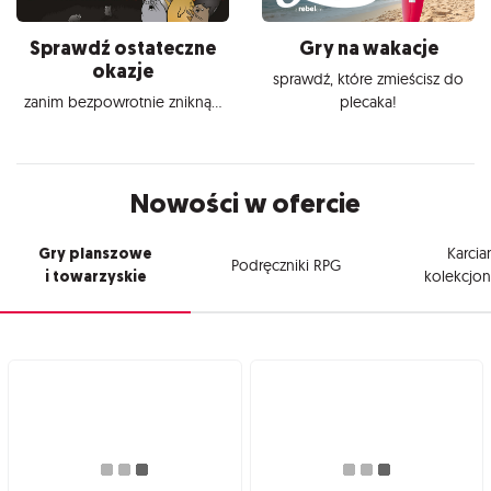
Sprawdź ostateczne
Gry na wakacje
okazje
sprawdź, które zmieścisz do
zanim bezpowrotnie znikną...
plecaka!
Nowości w ofercie
Gry planszowe
Karcia
Podręczniki RPG
i towarzyskie
kolekcjon