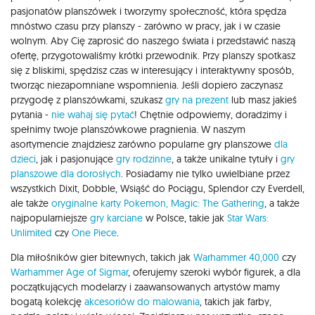
pasjonatów planszówek i tworzymy społeczność, która spędza
mnóstwo czasu przy planszy - zarówno w pracy, jak i w czasie
wolnym. Aby Cię zaprosić do naszego świata i przedstawić naszą
ofertę, przygotowaliśmy krótki przewodnik. Przy planszy spotkasz
się z bliskimi, spędzisz czas w interesujący i interaktywny sposób,
tworząc niezapomniane wspomnienia. Jeśli dopiero zaczynasz
przygodę z planszówkami, szukasz
gry na prezent
lub masz jakieś
pytania -
nie wahaj się pytać
! Chętnie odpowiemy, doradzimy i
spełnimy twoje planszówkowe pragnienia. W naszym
asortymencie znajdziesz zarówno popularne gry planszowe
dla
dzieci
, jak i pasjonujące
gry rodzinne
, a także unikalne tytuły i
gry
planszowe dla dorosłych
. Posiadamy nie tylko uwielbiane przez
wszystkich Dixit, Dobble, Wsiąść do Pociągu, Splendor czy Everdell,
ale także
oryginalne karty Pokemon,
Magic: The Gathering
, a także
najpopularniejsze
gry karciane
w Polsce, takie jak
Star Wars:
Unlimited
czy
One Piece
.
Dla miłośników gier bitewnych, takich jak
Warhammer 40,000
czy
Warhammer Age of Sigmar
, oferujemy szeroki wybór figurek, a dla
początkujących modelarzy i zaawansowanych artystów mamy
bogatą kolekcję
akcesoriów do malowania
, takich jak farby,