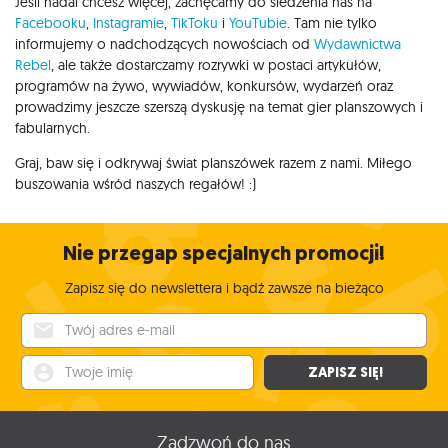
Jeśli nadal chcesz więcej, zachęcamy do śledzenia nas na
Facebooku
,
Instagramie
,
TikToku
i
YouTubie
. Tam nie tylko
informujemy o nadchodzących nowościach od
Wydawnictwa
Rebel
, ale także dostarczamy rozrywki w postaci artykułów,
programów na żywo, wywiadów, konkursów, wydarzeń oraz
prowadzimy jeszcze szerszą dyskusję na temat gier planszowych i
fabularnych.
Graj, baw się i odkrywaj świat planszówek razem z nami. Miłego
buszowania wśród naszych regałów! :)
Nie przegap specjalnych promocji!
Zapisz się do newslettera i bądź zawsze na bieżąco
Twój adres e-mail
Twoje imię
ZAPISZ SIĘ!
Zadzwoń do nas