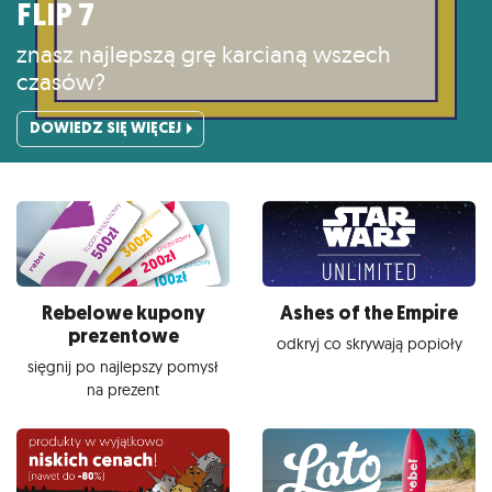
FLIP 7
znasz najlepszą grę karcianą wszech
czasów?
DOWIEDZ SIĘ WIĘCEJ
Rebelowe kupony
Ashes of the Empire
prezentowe
odkryj co skrywają popioły
sięgnij po najlepszy pomysł
na prezent