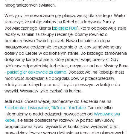
nieograniczonych światach.
Wierzymy, że nowoczesne gry planszowe są dla każdego. Warto
zaznaczyć, że robiąc zakupy na Rebel.pl, zdobywasz Punkty
Doświadczonego Klienta (
zbierasz PDKi
), które odblokowują stałe
rabaty w zamian za zakupy i recenzje. Dbamy również o
bezpieczeństwo Twoich paczek. Nasza bohaterska ekipa
magazynowa codziennie troszczy się o to, aby zamówione gry
dotarły do Ciebie w doskonałym stanie. Do każdego zamówienia
dołączamy kartę Bohatera, który pilnuje Twojej przesyłki. Gdy
uzbierasz odpowiednią liczbę kart, otrzymasz od nas Mystery Boxa
-
pakiet gier całkowicie za darmo
. Dodatkowo, na Rebel.pl masz
możliwość skorzystania z opcji zakupów w przedsprzedaży,
zdobycia unikalnych promocji i bycia pierwszym w kolejce do
wysyłki. Wystarczy tylko czekać na kuriera.
Jeśli nadal chcesz więcej, zachęcamy do śledzenia nas na
Facebooku
,
Instagramie
,
TikToku
i
YouTubie
. Tam nie tylko
informujemy o nadchodzących nowościach od
Wydawnictwa
Rebel
, ale także dostarczamy rozrywki w postaci artykułów,
programów na żywo, wywiadów, konkursów, wydarzeń oraz
prowadzimy jeszcze szerszą dyskusję na temat gier planszowych i