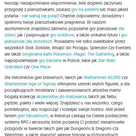
tworząc niezapomniane wspomnienia. Jeśli dopiero zaczynasz
przygodę z planszówkami, szukasz
gry na prezent
lub masz jakieś
pytania -
nie wahaj się pytać
! Chętnie odpowiemy, doradzimy i
spełnimy twoje planszówkowe pragnienia. W naszym
asortymencie znajdziesz zarówno popularne gry planszowe
dla
dzieci
, jak i pasjonujące
gry rodzinne
, a także unikalne tytuły i
gry
planszowe dla dorosłych
. Posiadamy nie tylko uwielbiane przez
wszystkich Dixit, Dobble, Wsiąść do Pociągu, Splendor czy Everdell,
ale także
oryginalne karty Pokemon,
Magic: The Gathering
, a także
najpopularniejsze
gry karciane
w Polsce, takie jak
Star Wars:
Unlimited
czy
One Piece
.
Dla miłośników gier bitewnych, takich jak
Warhammer 40,000
czy
Warhammer Age of Sigmar
, oferujemy szeroki wybór figurek, a dla
początkujących modelarzy i zaawansowanych artystów mamy
bogatą kolekcję
akcesoriów do malowania
, takich jak farby,
pędzle, palety i wiele więcej. Znajdziesz u nas wszystko, czego
potrzebujesz, aby rozpocząć i rozwijać swoje hobby. Jeśli jesteś
fanem
gier fabularnych
, w Rebel.pl czekają na Ciebie podręczniki,
systemy RPG i akcesoria, które pozwolą Ci przeżyć niesamowite
przygody w świecie takich gier jak Dungeons & Dragons czy
Wiedźmin, a także stworzyć własne historie w różnorodnych,