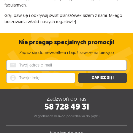
fabularnych.
Graj, baw się i odkrywaj świat planszówek razem z nami. Miłego
buszowania wśród naszych regałów! :)
Nie przegap specjalnych promocji!
Zapisz się do newslettera i bądź zawsze na bieżąco
Twój adres e-mail
Twoje imię
ZAPISZ SIĘ!
Zadzwoń do nas
58 728 49 31
W godzinach 10-14 od poniedziałku do piątku