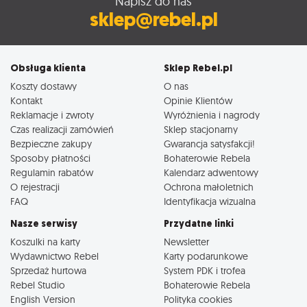
Napisz do nas
sklep@rebel.pl
Obsługa klienta
Sklep Rebel.pl
Koszty dostawy
O nas
Kontakt
Opinie Klientów
Reklamacje i zwroty
Wyróżnienia i nagrody
Czas realizacji zamówień
Sklep stacjonarny
Bezpieczne zakupy
Gwarancja satysfakcji!
Sposoby płatności
Bohaterowie Rebela
Regulamin rabatów
Kalendarz adwentowy
O rejestracji
Ochrona małoletnich
FAQ
Identyfikacja wizualna
Nasze serwisy
Przydatne linki
Koszulki na karty
Newsletter
Wydawnictwo Rebel
Karty podarunkowe
Sprzedaż hurtowa
System PDK i trofea
Rebel Studio
Bohaterowie Rebela
English Version
Polityka cookies