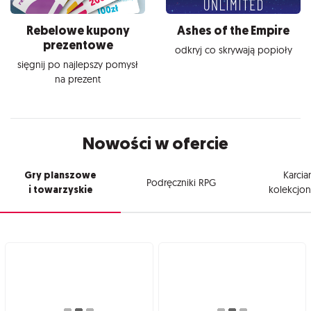
Rebelowe kupony
Ashes of the Empire
prezentowe
odkryj co skrywają popioły
sięgnij po najlepszy pomysł
na prezent
Nowości w ofercie
Gry planszowe
Karcia
Podręczniki RPG
i towarzyskie
kolekcjon