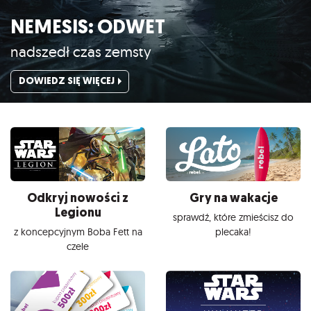
NEMESIS: ODWET
nadszedł czas zemsty
DOWIEDZ SIĘ WIĘCEJ
Odkryj nowości z
Gry na wakacje
Legionu
sprawdź, które zmieścisz do
z koncepcyjnym Boba Fett na
plecaka!
czele