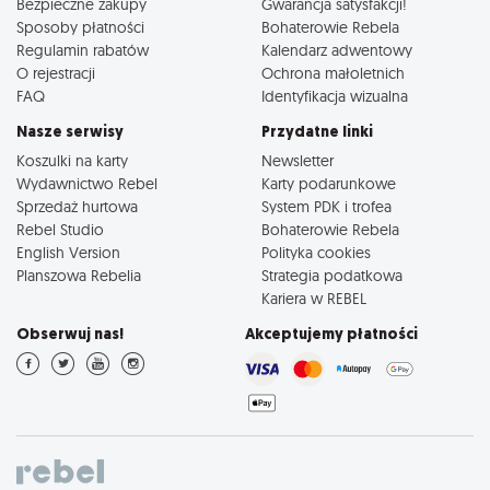
Bezpieczne zakupy
Gwarancja satysfakcji!
Sposoby płatności
Bohaterowie Rebela
Regulamin rabatów
Kalendarz adwentowy
O rejestracji
Ochrona małoletnich
FAQ
Identyfikacja wizualna
Nasze serwisy
Przydatne linki
Koszulki na karty
Newsletter
Wydawnictwo Rebel
Karty podarunkowe
Sprzedaż hurtowa
System PDK i trofea
Rebel Studio
Bohaterowie Rebela
English Version
Polityka cookies
Planszowa Rebelia
Strategia podatkowa
Kariera w REBEL
Obserwuj nas!
Akceptujemy płatności