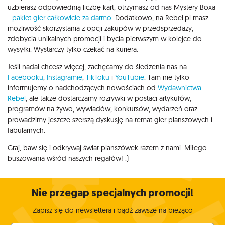
uzbierasz odpowiednią liczbę kart, otrzymasz od nas Mystery Boxa
-
pakiet gier całkowicie za darmo
. Dodatkowo, na Rebel.pl masz
możliwość skorzystania z opcji zakupów w przedsprzedaży,
zdobycia unikalnych promocji i bycia pierwszym w kolejce do
wysyłki. Wystarczy tylko czekać na kuriera.
Jeśli nadal chcesz więcej, zachęcamy do śledzenia nas na
Facebooku
,
Instagramie
,
TikToku
i
YouTubie
. Tam nie tylko
informujemy o nadchodzących nowościach od
Wydawnictwa
Rebel
, ale także dostarczamy rozrywki w postaci artykułów,
programów na żywo, wywiadów, konkursów, wydarzeń oraz
prowadzimy jeszcze szerszą dyskusję na temat gier planszowych i
fabularnych.
Graj, baw się i odkrywaj świat planszówek razem z nami. Miłego
buszowania wśród naszych regałów! :)
Nie przegap specjalnych promocji!
Zapisz się do newslettera i bądź zawsze na bieżąco