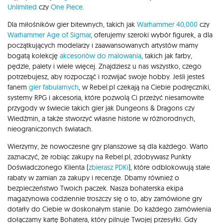
Unlimited
czy
One Piece
.
Dla miłośników gier bitewnych, takich jak
Warhammer 40,000
czy
Warhammer Age of Sigmar
, oferujemy szeroki wybór figurek, a dla
początkujących modelarzy i zaawansowanych artystów mamy
bogatą kolekcję
akcesoriów do malowania
, takich jak farby,
pędzle, palety i wiele więcej. Znajdziesz u nas wszystko, czego
potrzebujesz, aby rozpocząć i rozwijać swoje hobby. Jeśli jesteś
fanem
gier fabularnych
, w Rebel.pl czekają na Ciebie podręczniki,
systemy RPG i akcesoria, które pozwolą Ci przeżyć niesamowite
przygody w świecie takich gier jak Dungeons & Dragons czy
Wiedźmin, a także stworzyć własne historie w różnorodnych,
nieograniczonych światach.
Wierzymy, że nowoczesne gry planszowe są dla każdego. Warto
zaznaczyć, że robiąc zakupy na Rebel.pl, zdobywasz Punkty
Doświadczonego Klienta (
zbierasz PDKi
), które odblokowują stałe
rabaty w zamian za zakupy i recenzje. Dbamy również o
bezpieczeństwo Twoich paczek. Nasza bohaterska ekipa
magazynowa codziennie troszczy się o to, aby zamówione gry
dotarły do Ciebie w doskonałym stanie. Do każdego zamówienia
dołączamy kartę Bohatera, który pilnuje Twojej przesyłki. Gdy