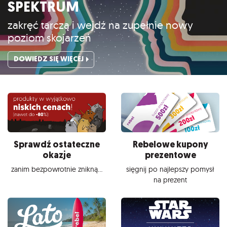
SPEKTRUM
zakręć tarczą i wejdź na zupełnie nowy
poziom skojarzeń
DOWIEDZ SIĘ WIĘCEJ
Sprawdź ostateczne
Rebelowe kupony
okazje
prezentowe
zanim bezpowrotnie znikną...
sięgnij po najlepszy pomysł
na prezent