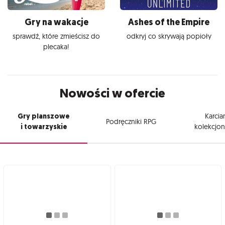
Gry na wakacje
Ashes of the Empire
sprawdź, które zmieścisz do
odkryj co skrywają popioły
plecaka!
Nowości w ofercie
Gry planszowe
Karcia
Podręczniki RPG
i towarzyskie
kolekcjon