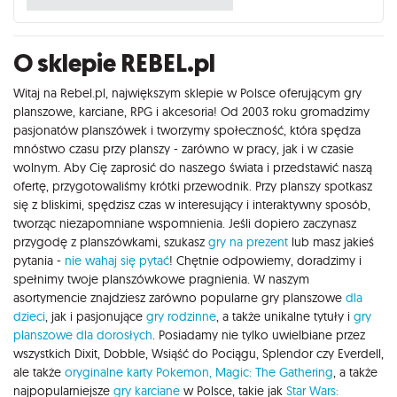
O sklepie REBEL.pl
Witaj na Rebel.pl, największym sklepie w Polsce oferującym gry
planszowe, karciane, RPG i akcesoria! Od 2003 roku gromadzimy
pasjonatów planszówek i tworzymy społeczność, która spędza
mnóstwo czasu przy planszy - zarówno w pracy, jak i w czasie
wolnym. Aby Cię zaprosić do naszego świata i przedstawić naszą
ofertę, przygotowaliśmy krótki przewodnik. Przy planszy spotkasz
się z bliskimi, spędzisz czas w interesujący i interaktywny sposób,
tworząc niezapomniane wspomnienia. Jeśli dopiero zaczynasz
przygodę z planszówkami, szukasz
gry na prezent
lub masz jakieś
pytania -
nie wahaj się pytać
! Chętnie odpowiemy, doradzimy i
spełnimy twoje planszówkowe pragnienia. W naszym
asortymencie znajdziesz zarówno popularne gry planszowe
dla
dzieci
, jak i pasjonujące
gry rodzinne
, a także unikalne tytuły i
gry
planszowe dla dorosłych
. Posiadamy nie tylko uwielbiane przez
wszystkich Dixit, Dobble, Wsiąść do Pociągu, Splendor czy Everdell,
ale także
oryginalne karty Pokemon,
Magic: The Gathering
, a także
najpopularniejsze
gry karciane
w Polsce, takie jak
Star Wars: