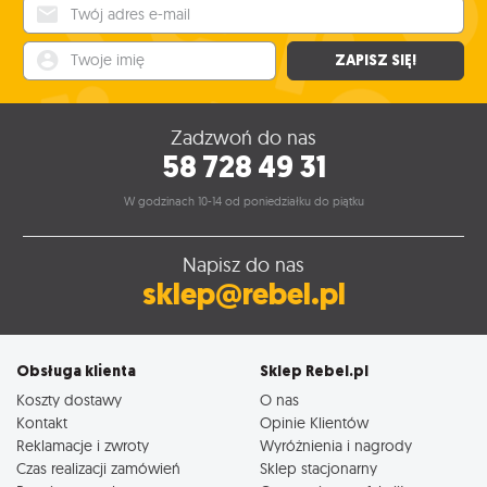
Twój adres e-mail
Twoje imię
ZAPISZ SIĘ!
Zadzwoń do nas
58 728 49 31
W godzinach 10-14 od poniedziałku do piątku
Napisz do nas
sklep@rebel.pl
Obsługa klienta
Sklep Rebel.pl
Koszty dostawy
O nas
Kontakt
Opinie Klientów
Reklamacje i zwroty
Wyróżnienia i nagrody
Czas realizacji zamówień
Sklep stacjonarny