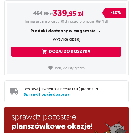
339
,95
zł
-22%
434
,95
zł
(najniższa cena w ciągu 30 dni przed promocją: 369,71 zł)
Produkt dostępny w magazynie
Wysyłka dzisiaj
DODAJ DO KOSZYKA
Dodaj do listy życzeń
Dostawa (
Przesyłka kurierska DHL
) już od
0 zł
.
Sprawdź opcje dostawy