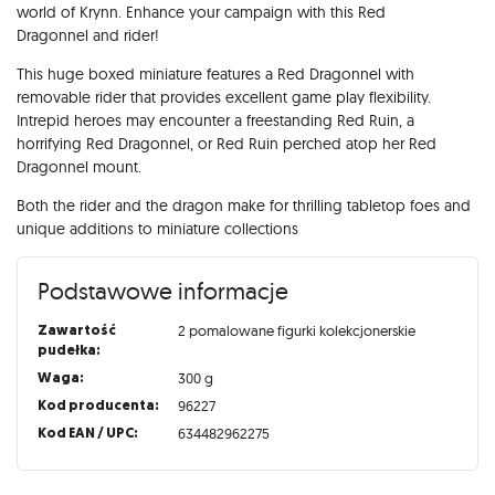
world of Krynn. Enhance your campaign with this Red
Dragonnel and rider!
This huge boxed miniature features a Red Dragonnel with
removable rider that provides excellent game play flexibility.
Intrepid heroes may encounter a freestanding Red Ruin, a
horrifying Red Dragonnel, or Red Ruin perched atop her Red
Dragonnel mount.
Both the rider and the dragon make for thrilling tabletop foes and
unique additions to miniature collections
Podstawowe informacje
Zawartość
2 pomalowane figurki kolekcjonerskie
pudełka:
Waga:
300 g
Kod producenta:
96227
Kod EAN / UPC:
634482962275