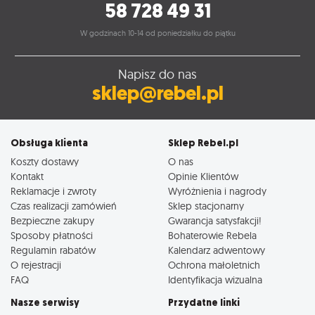
58 728 49 31
W godzinach 10-14 od poniedziałku do piątku
Napisz do nas
sklep@rebel.pl
Obsługa klienta
Sklep Rebel.pl
Koszty dostawy
O nas
Kontakt
Opinie Klientów
Reklamacje i zwroty
Wyróżnienia i nagrody
Czas realizacji zamówień
Sklep stacjonarny
Bezpieczne zakupy
Gwarancja satysfakcji!
Sposoby płatności
Bohaterowie Rebela
Regulamin rabatów
Kalendarz adwentowy
O rejestracji
Ochrona małoletnich
FAQ
Identyfikacja wizualna
Nasze serwisy
Przydatne linki